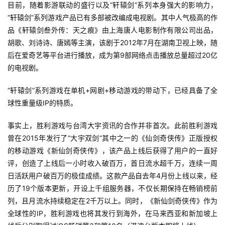
目前，随着影游联动的盛行以及“轩辕剑”系列本身强大的影响力，
“轩辕剑”系列游戏产品已有多部被改编成电视剧。其中人气极高的作
品《轩辕剑叁外传：天之痕》由上海唐人电影制作有限公司出品，
胡歌、刘诗诗、唐嫣等主演，该剧于2012年7月在湖南卫视上映，随
后在爱奇艺等平台进行播放，成为第9部网络点击播放总量超过20亿
的电视剧。
“轩辕剑”系列游戏在单机+网剧+移动游戏的带动下，已经具备了全
球性重量级IP的特质。
事实上，胜利游戏与台湾大宇资讯的合作并非首次。此前胜利游戏
曾在2015年发行了“大宇双剑”其中之一的《仙剑奇侠传》正版授权
的移动游戏《新仙剑奇侠传》，该产品上线后获得了用户的一直好
评，创造了上线后一小时收入破百万，首日流水超千万，连续一周
日活跃用户破百万的极佳成绩。这款产品自去年4月份上线以来，经
历了19个版本更新，开设上千组服务器，不仅长期保持在畅销榜前
列，且月流水持续稳定在2千万以上。同时，《新仙剑奇侠传》作为
全球性的IP，胜利游戏也将其发行到海外，在马来西亚和新加坡上