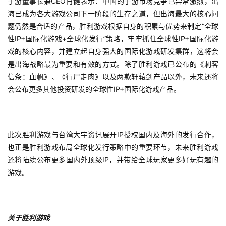
手游董事长兼CEO肖健表示：中国的手游市场竞争已异常激烈，出
海已成为各大游戏公司下一阶段的
生存
之道，但出海最大的核心问
题仍然是合适的产品，胜利游戏根据自身的积累与优势来制定“全球
性IP+国际化游戏+全球化发行”策略，牢牢抓住全球性IP+国际化游
7
戏的核心内容，并建立起自身强大的国际化游戏研发集群，这将会
月
是出海战略最为重要和有效的方式。除了胜利游戏已公布的《刺客
信条：血帆》、《行尸走肉》以及两款轩辕剑产品以外，未来还将
3
会公布更多其他投资研发的全球性IP+国际化游戏产品。
0
日
游
此次胜利游戏与台湾大宇资讯展开IP授权国内及海外的发行合作，
也正是胜利游戏布局全球化发行策略中的重要环节，未来胜利游戏
茶
还将陆续公布更多国内外顶级IP，并带给全球玩家更多好玩有趣的
对
游戏。
接
会
关于胜利游戏
上