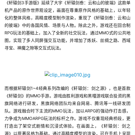
《轩辕剑3手游版》延续了大宇《轩辕剑叁：云和山的彼端》这款单
游
机产品的原作世界观设定，画面在尊重原作风格的基础上，以年轻
茶
化的整体风格，高精度模型制作渲染，重现了《轩辕剑叁：云和山
原
的彼端》中的各国风情、场景与人物。除此之外，游戏还在回合制
创
RPG玩法的基础上，加入了全新的社交玩法，通过MMO式的公共地
图，实现了多人同屏强交互功能，并增加了炼妖、丝绸之路、西域
游
寻宝、神魔之隙等交互式玩法。
戏
业
界
手
而根据轩辕剑1~4经典系列改编的《轩辕剑：剑之源》，也是首款
机
游
《轩辕剑》的MMO手游。游戏由胜利游戏和黑曈游戏联合投资的黑
戏
旗网络进行研发，黑旗网络团队均来自网易、腾讯等一线研发团
队。游戏融合时下主流的MMO玩法，加以ARPG的强动作打击感，
力争成为MMOARPG玩法的标杆之作。游戏不仅重现经典桥段，更
单
打造出了架空式剧情和沉浸式体验。在画面上，《轩辕剑：剑之
机
源》以原著风格为基础，通过高精度模型的渲染，可在手机上呈现
游