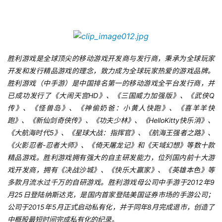
海
站
胜利游戏是全球顶尖的移动游戏开发商与发行商，秉承为全球玩家
开发和发行精品游戏的理念，致力成为全球玩家热爱的游戏品牌。
中
胜利游戏（中手游）是中国排名第一的移动游戏全平台发行商，并
文
已成功发行了《大闹天宫HD》、《三国威力加强版》、《武侠Q
(
传》、《怪兽岛》、《神偷奶爸：小黄人快跑》、《喜羊羊快
中
跑》、《新仙剑奇侠传》、《功夫少林》、《HelloKitty快乐消》、
国
《大航海时代5》、《星球大战：指挥官》、《航海王强者之路》、
)
《火影忍者-忍者大师》、《倚天屠龙记》和《天域幻想》等数十款
精品游戏。胜利游戏拥有强大的自主研发能力，位列国内前十大游
戏开发商，拥有《决战沙城》、《快乐大赢家》、《英雄本色》等
多款月流水过千万的自研游戏。胜利游戏母公司中手游于2012年9
月25日登陆纳斯达克，是国内首家登陆美国证券市场的手游公司；
公司于2015年5月正式启动私有化，并于同年8月完成退市，创造了
中概股最短时间完成私有化的纪录。