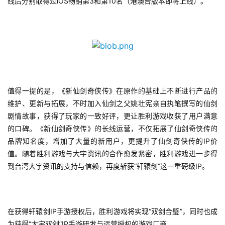
线后分别取得过iOS畅销第3和第10名（港澳台版本即将上线）。
值得一提的是，《新仙剑奇侠传》在原作的基础上不断进行产品的
维护、更新与拓展，不时加入仙剑之父姚壮宪亲自执笔撰写的仙剑
剧情故事，获得了玩家的一致好评，更让胜利游戏收获了用户满意
的口碑。《新仙剑奇侠传》的长线运营，不仅拓展了仙剑奇侠传的
品牌知名度，增加了大量的新用户，更提升了仙剑奇侠传的IP价
值。随着胜利游戏与大宇资讯的合作愈发紧密，胜利游戏进一步得
到台湾大宇资讯的支持与信赖，再度斩获“轩辕剑”这一重磅级IP。
在获得轩辕剑IP手游授权后，胜利游戏将实现“双剑合璧”，同时也成
为获得“大宇双剑”IP手游研发与运营授权的游戏厂商。