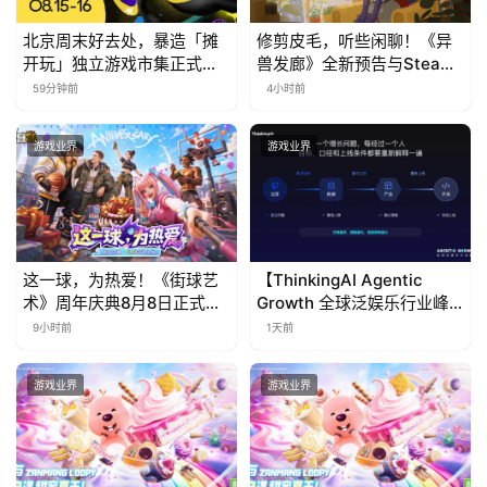
北京周末好去处，暴造「摊
修剪皮毛，听些闲聊！《异
开玩」独立游戏市集正式开
兽发廊》全新预告与Steam
票！
免费试玩公开
59分钟前
4小时前
游戏业界
游戏业界
这一球，为热爱！《街球艺
【ThinkingAI Agentic
术》周年庆典8月8日正式上
Growth 全球泛娱乐行业峰
线，多重福利与全新内容同
会】Agent 时代，人到底负
9小时前
1天前
步开启
责什么
游戏业界
游戏业界