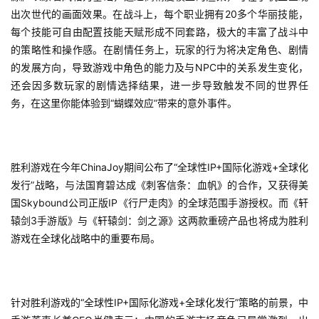
出次世代的画面效果。在战斗上，每个职业拥有20多个华丽技能，
戏
每个技能可自由配置技能天赋形成不同套路，极大的丰富了战斗中
的策略性和操作感。在剧情任务上，玩家的行为将决定角色、剧情
休
的发展方向，导致游戏中角色的能力及与NPC中的关系发生变化，
闲
还会因多数玩家的剧情选择结果，进一步导致触发不同的世界任
游
务，在这里你能体验到“蝴蝶效应”带来的意外事件。
戏
2
0
胜利游戏在今年ChinaJoy期间公布了“全球性IP+国际化游戏+全球化
2
发行”战略，与法国育碧达成《刺客信条：血帆》的合作，又获得美
5
国Skybound公司正版IP《行尸走肉》的全球范围手游授权。而《轩
第
辕剑3手游版》与《轩辕剑：剑之源》这两款重磅产品也将成为胜利
十
游戏在全球化战略中的重要布局。
三
届
金
茶
针对胜利游戏的“全球性IP+国际化游戏+全球化发行”策略的前景，中
奖