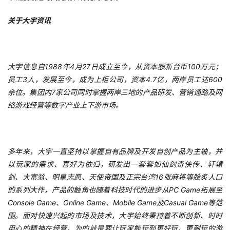
关于大宇资讯
大宇信息自1988年4月27日成立至今，从资本额新台币100万元；
员工3人，发展至今，成为上柜公司，资本4.7亿，两岸员工达600
余位。集团内7家公司同时掌握两岸三地的产品研发、营销通路及网
络游戏经营等数字产业上下游市场。
多年来，大宇一直坚持以掌握自有品牌及开发自创产品为主轴，并
以玩家的需求、喜好为依归，研发出一套套如仙剑奇侠传、轩辕
剑、大富翁、明星志愿、天使帝国及正宗台湾16张麻将等脍炙人口
的系列大作，产品的触角也随着科技时代的进步从PC Game拓展至
Console Game、Online Game、Mobile Game及Casual Game等范
围。面对快速兴起的市场及技术，大宇始终秉持着不断创新、时时
用心的精神在经营，为的就是要让玩家能玩到更好玩、更耐玩的游