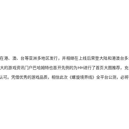
，陆续在港、澳、台等亚洲多地区发行，并相继在上线后荣登大陆和港澳台多
区最大的游戏资讯门户巴哈姆特也首开先例的为HH进行了首页大图推荐，充
致认可。凭借优秀的游戏品质，相信此次《螺旋境界线》全平台公测，必将