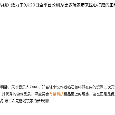
界线》致力于9月20日全平台公测为更多玩家带来匠心打磨的正
明静、天才音乐人Zeta 、知名轻小说作者钻石咖啡鸦在内的资深二次元
，其优秀的游戏品质，深度契合
有量科技
精品至上的理念，这也正是是促
后引爆二次元游戏玩家的新热潮！