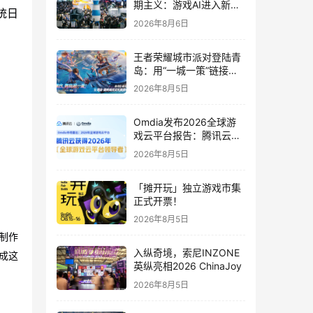
期主义：游戏AI进入新共
统日
识时代
2026年8月6日
王者荣耀城市派对登陆青
岛：用“一城一策”链接海
洋场景，以双向奔赴带动
2026年8月5日
夏日文旅
Omdia发布2026全球游
戏云平台报告：腾讯云连
续两年入选“领导者”象限
2026年8月5日
「摊开玩」独立游戏市集
正式开票！
2026年8月5日
制作
入纵奇境，索尼INZONE
成这
英纵亮相2026 ChinaJoy
2026年8月5日