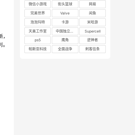
微信小游戏
街头篮球
网易
完美世界
Valve
闲鱼
泡泡玛特
卡游
米哈游
天美工作室
中国独立游戏联盟
Supercell
新，
ps5
鹰角
逆神者
利。
帕斯亚科技
全面战争
刺客信条