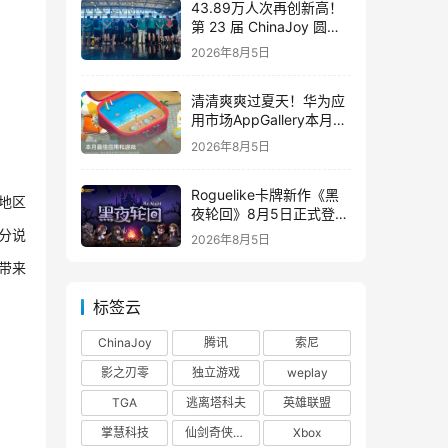
43.89万人次再创新高！
第 23 届 ChinaJoy 圆满
落幕：感谢有你，共赴这
2026年8月5日
场“与 AI 同游”的盛夏之约
清清爽爽过夏天！华为应
用市场AppGallery本月最
佳上新，款款提升幸福感
2026年8月5日
Roguelike卡牌新作《黑
地区
夜轮回》8月5日正式登陆
Steam，首发9折优惠开
分说
2026年8月5日
启
带来
标签云
ChinaJoy
腾讯
索尼
影之刃零
独立游戏
weplay
TGA
逃离塔科夫
英雄联盟
掌慧科技
仙剑奇侠传四
Xbox