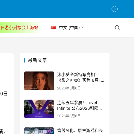
30日游茶对接会上海站
中文 (中国)
最新文章
沐小葵全新特写亮相！
《影之刃零》预售 8月12
日开启
2026年8月6日
0日
连续五年参展！Level
Infinite 公布2026科隆游
戏展产品阵容
2026年8月6日
管线AI化、原生游戏和长
绩，