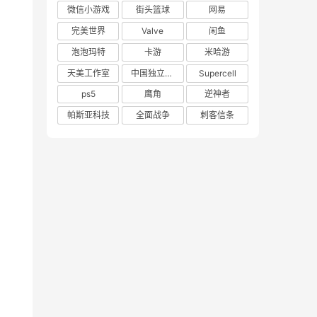
微信小游戏
街头篮球
网易
完美世界
Valve
闲鱼
泡泡玛特
卡游
米哈游
天美工作室
中国独立游戏联盟
Supercell
ps5
鹰角
逆神者
帕斯亚科技
全面战争
刺客信条