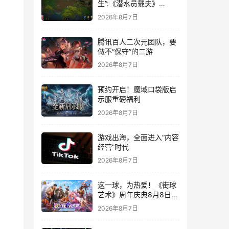
生”:《潜水员戴夫》
DLC《丛林》移动端定档
2026年8月7日
8月14日
腾讯百人二次元团队，要
做不“保守”的二游
2026年8月7日
预约开启！魔域口袋版启
示服重磅福利
2026年8月7日
游戏出海，全面进入“内容
经营”时代
2026年8月7日
这一球，为热爱！《街球
艺术》周年庆典8月8日正
式上线，多重福利与全新
2026年8月7日
内容同步开启