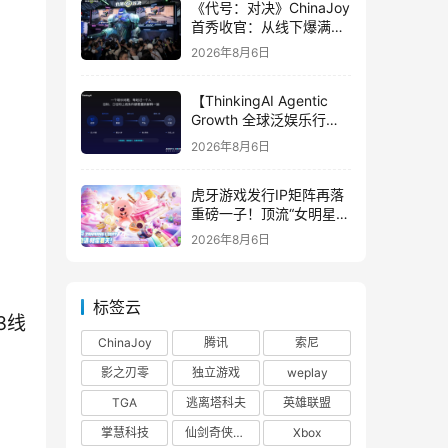
《代号：对决》ChinaJoy
首秀收官：从线下爆满看
见玩家的真实期待
2026年8月6日
【ThinkingAI Agentic
Growth 全球泛娱乐行业
峰会】Agent 时代，人到
2026年8月6日
底负责什么
虎牙游戏发行IP矩阵再落
重磅一子！顶流“女明星”
ZANMANG LOOPY 正版
2026年8月6日
3D消除手游《消消奇遇》
惊喜曝光
标签云
3线
ChinaJoy
腾讯
索尼
影之刃零
独立游戏
weplay
TGA
逃离塔科夫
英雄联盟
掌慧科技
仙剑奇侠传四
Xbox