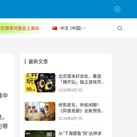
30日游茶对接会上海站
中文 (中国)
最新文章
北京周末好去处，暴造
「摊开玩」独立游戏市集
正式开票！
2026年8月7日
展中
修剪皮毛，听些闲聊！
《异兽发廊》全新预告与
Steam免费试玩公开
息。
2026年8月7日
力带
从“下海摸鱼”到“丛林求