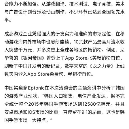
合能力不断加强。从游戏翻译、技术测试、电子竞技、美术
单
与广告设计到音乐及动画制作，不少环节已达到全国领先水
机
平。
游
戏
成都游戏企业凭借强大的研发实力和准确的市场定位，在移
动游戏海内外市场中也屡创佳绩，10余款产品最高月流水收
休
入突破千万元，并多次登上全球各地区的畅销榜。例如，尼
闲
毕鲁的《银河帝国》曾登上了App Store北美畅销榜首位，
游
刷新了中国开发者的新纪录；数字天空的《龙之力量》上线
戏
数天内登入App Store免费榜、畅销榜首位。
2
中国渠道商Eptonic在本次洽谈会的主题演讲中分析了韩国
0
的游戏产业现状，“韩国人口密集，电信产业发达，据不完
2
全统计整个2015年韩国手游市场达到12580亿韩元。并且
5
第
安卓市场和IOS市场的比重一直停留在9:1的局面，这也是韩
十
国手游市场一大特点。”
三