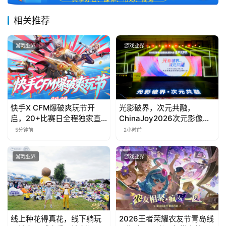
相关推荐
游戏业界
游戏业界
快手X CFM爆破爽玩节开
光影破界，次元共融，
启，20+比赛日全程独家直
ChinaJoy2026次元影像生
播
态标准化发展大会盛大召开
5分钟前
2小时前
游戏业界
游戏业界
线上种花得真花，线下躺玩
2026王者荣耀农友节青岛线