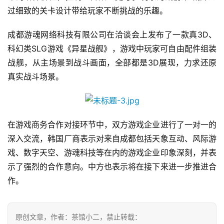
接
过细致的关卡设计带给玩家不断挑战的乐趣。
会
成都游魂网络科技有限公司在洽谈会上发布了一款真3D、
上
科幻类SLG游戏《异星战舰》，游戏中玩家可自由配件组装
海
战舰，从主场景到战斗画面，全部都是3D展现，力求还原
真实战斗场景。
站
中
在游戏商务合作对接环节中，双方游戏企业进行了一对一的
文
深入交流，韩国厂商表示对来自成都包括天象互动、风际游
(
戏、数字天空、游魂科技等在内的游戏企业印象深刻，并表
中
示了强烈的合作意向。中方也表示将在接下来进一步推进合
国
)
作。
原创文章，作者：茶馆小二，禁止转载：