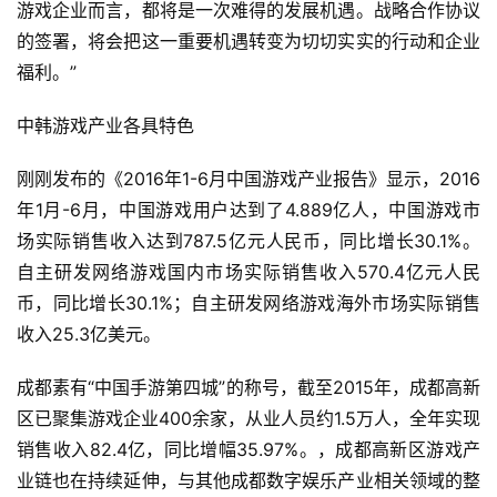
游戏企业而言，都将是一次难得的发展机遇。战略合作协议
首
的签署，将会把这一重要机遇转变为切切实实的行动和企业
页
福利。”
游
中韩游戏产业各具特色  
茶
原
刚刚发布的《2016年1-6月中国游戏产业报告》显示，2016
创
年1月-6月，中国游戏用户达到了4.889亿人，中国游戏市
场实际销售收入达到787.5亿元人民币，同比增长30.1%。
游
自主研发网络游戏国内市场实际销售收入570.4亿元人民
戏
币，同比增长30.1%；自主研发网络游戏海外市场实际销售
业
收入25.3亿美元。
界
成都素有“中国手游第四城”的称号，截至2015年，成都高新
手
区已聚集游戏企业400余家，从业人员约1.5万人，全年实现
机
销售收入82.4亿，同比增幅35.97%。，成都高新区游戏产
游
戏
业链也在持续延伸，与其他成都数字娱乐产业相关领域的整