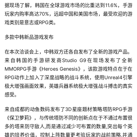
届
据现场了解，韩国在全球游戏市场的比重达到11.6%，手游
金
玩家内购率高达70%，远超中国和美国市场，最受欢迎的游
茶
戏类别是意志或RPG类。
奖
多款中韩新品游戏发布  
在本次洽谈会上，中韩双方还各自发布了全新的游戏产品。
7
来自韩国的手游研发商Studio G9在现场发布了全新
月
MMORPG手游《Heroes Genesis》，该款游戏特点在于在
3
RPG动作上加入了深度战略的战斗系统，使用Unreal4引擎
极大增强画面效果，英雄兵器系统极大增强战斗搏击的真实
0
感受。
日
游
来自成都的动鱼数码发布了3D星座题材策略塔防RPG手游
《保卫萝莉》，与传统塔防不同的创新点在于不通过布置很
茶
多的塔来防守敌人,而是通过减少可布置的数量,突出每个英
对
雄的培养价值，控制上阵数量更考验玩家的战前策略,并通