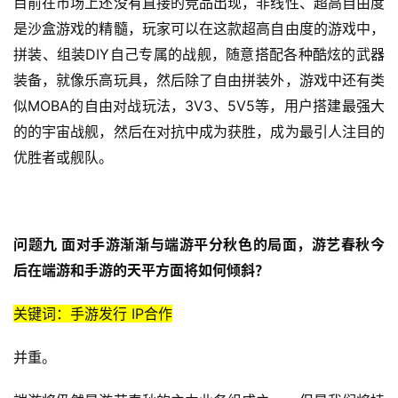
目前在市场上还没有直接的竞品出现
，非线性、超高自由度
是沙盒游戏的精髓，玩家可以在这款超高自由度的游戏中，
DIY
拼装、组装
自己专属的战舰，随意搭配各种酷炫的武器
装备，就像乐高玩具，然后除了自由拼装外，游戏中还有类
MOBA
3V3
5V5
似
的自由对战玩法，
、
等，用户
搭建最强大
的的宇宙战舰，然后在对抗中成为获胜，成为最引人注目的
优胜者或舰队。
问题九 面对手游渐渐与端游平分秋色的局面，游艺春秋今
后在端游和手游的天平方面将如何倾斜？
关键词：手游发行 IP合作
并重。