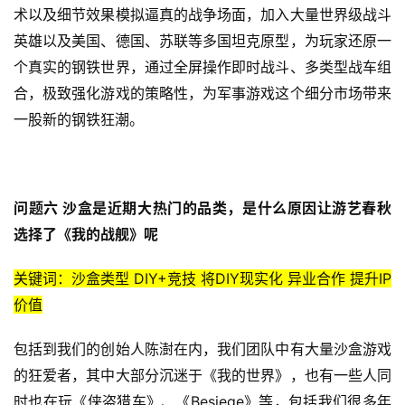
术以及细节效果模拟逼真的战争场面，加入大量世界级战斗
茶
英雄以及美国、德国、苏联等多国坦克原型，为玩家还原一
对
个真实的钢铁世界，通过全屏操作即时战斗、多类型战车组
合，极致强化游戏的策略性，为军事游戏这个细分市场带来
接
一股新的钢铁狂潮。
会
上
海
问题六 沙盒是近期大热门的品类，是什么原因让游艺春秋
站
选择了《我的战舰》呢
关键词：沙盒类型 DIY+竞技 将DIY现实化 异业合作 提升IP
中
价值
文
(
包括到我们的创始人陈澍在内，我们团队中有大量沙盒游戏
中
的狂爱者，其中大部分沉迷于《我的世界》，也有一些人同
国
时也在玩《侠盗猎车》、《Besiege》等，包括我们很多年