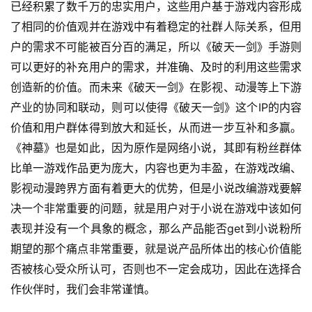
已经积累了数千万的忠实用户，这些用户基于游戏内容形成
机
了相同的价值观并在游戏中有着稳定的社群人际关系，但用
游
户的需求不可能被百分百的满足，所以《破天一剑》手游则
戏
可以更好的补充用户的需求，并准确、及时的利用这些需求
创造新的价值。而未来《破天一剑》在影视、动漫等上下游
单
机
产业的协同和联动，则可以使得《破天一剑》这个IP的内容
游
价值和用户群体得到放大和延长，从而进一步互补和多赢。
戏
《神墓》也是如此，因为原作是网络小说，其即有粉丝群体
比单一游戏作品更为庞大，内容也更为丰盈，在游戏改编、
休
影视动漫跨界方面有着更大的优势，但是小说改编游戏要解
闲
决一个非常重要的问题，就是用户对于小说在游戏中该如何
游
戏
表现并没有一个具象的概念，那么产品能否get到小说粉所
期望的那个痛点非常重要，就是说产品所体出的核心价值能
2
否被核心受众所认可，否则也不一定会成功，因此在选择合
0
作伙伴时，我们会非常谨慎。
2