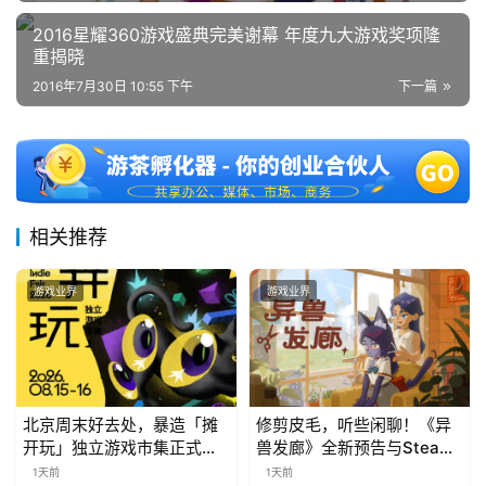
2016星耀360游戏盛典完美谢幕 年度九大游戏奖项隆
重揭晓
2016年7月30日 10:55 下午
下一篇
相关推荐
游戏业界
游戏业界
北京周末好去处，暴造「摊
修剪皮毛，听些闲聊！《异
开玩」独立游戏市集正式开
兽发廊》全新预告与Steam
票！
免费试玩公开
1天前
1天前