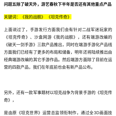
5
问题五除了破天外，游艺春秋下半年是否还有其他重点产品
第
十
关键词：《我的战舰》 《坦克传奇》
三
届
上面说过了，手游发行方面我们会有针对二战军迷玩家的
金
《坦克传奇》、沙盒网游《我的战舰》，还有端游改编的
茶
《破天一剑手游》三款产品推出，同时在端游手游化产品线
奖
方面我们已经有了更多的布局和储备，明年还将陆续推出由
经典端游改编的其它手游作品。然后端游方面除了目前在运
营的四款产品，我们在年底前也会有新产品公布。
7
月
3
另外，还有一款军事题材以坦克战争为背景手游的《坦克传
0
奇》，
日
是由原《坦克世界》运营总监领衔制作，通过全3D画面技
游