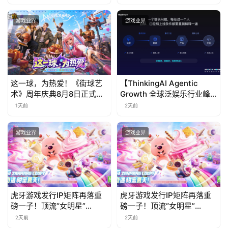
游戏业界
游戏业界
这一球，为热爱！《街球艺
【ThinkingAI Agentic
术》周年庆典8月8日正式上
Growth 全球泛娱乐行业峰
线，多重福利与全新内容同
会】Agent 时代，人到底负
1天前
2天前
步开启
责什么
游戏业界
游戏业界
虎牙游戏发行IP矩阵再落重
虎牙游戏发行IP矩阵再落重
磅一子！顶流“女明星”
磅一子！顶流“女明星”
ZANMANG LOOPY 正版3D
ZANMANG LOOPY 正版3D
2天前
2天前
消除手游《消消奇遇》惊喜
消除手游《消消奇遇》惊喜