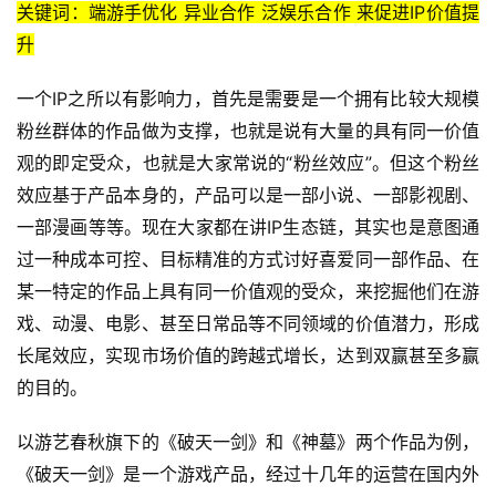
关键词：端游手优化 异业合作 泛娱乐合作 来促进IP价值提
升
一个IP之所以有影响力，首先是需要是一个拥有比较大规模
首
粉丝群体的作品做为支撑，也就是说有大量的具有同一价值
页
观的即定受众，也就是大家常说的“粉丝效应”。但这个粉丝
效应基于产品本身的，产品可以是一部小说、一部影视剧、
游
一部漫画等等。现在大家都在讲IP生态链，其实也是意图通
茶
过一种成本可控、目标精准的方式讨好喜爱同一部作品、在
原
某一特定的作品上具有同一价值观的受众，来挖掘他们在游
创
戏、动漫、电影、甚至日常品等不同领域的价值潜力，形成
游
长尾效应，实现市场价值的跨越式增长，达到双赢甚至多赢
戏
的目的。
业
界
以游艺春秋旗下的《破天一剑》和《神墓》两个作品为例，
《破天一剑》是一个游戏产品，经过十几年的运营在国内外
手