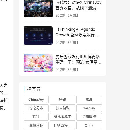
《代号：对决》ChinaJoy
首秀收官：从线下爆满看
见玩家的真实期待
2026年8月6日
【ThinkingAI Agentic
Growth 全球泛娱乐行业
峰会】Agent 时代，人到
2026年8月6日
底负责什么
虎牙游戏发行IP矩阵再落
重磅一子！顶流“女明星”
ZANMANG LOOPY 正版
2026年8月6日
3D消除手游《消消奇遇》
惊喜曝光
因为
标签云
的同
ChinaJoy
腾讯
索尼
消耗
影之刃零
独立游戏
weplay
说，
TGA
逃离塔科夫
英雄联盟
掌慧科技
仙剑奇侠传四
Xbox