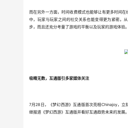
而在另外一方面，时间收费模式也能够让有更多时间在
中，玩家与玩家之间的社交关系也能变得更为紧密。从
步，而且还充分考量了游戏的平衡以及玩家的游戏体验
吸睛无数，互通版引多家媒体关注
7
28
Chinajoy
月
日，《梦幻西游》互通版首次亮相
，立
继报道《梦幻西游》互通版并看好互通趋势未来的发展