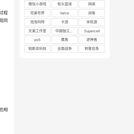
微信小游戏
街头篮球
网易
过程
完美世界
Valve
闲鱼
现同
泡泡玛特
卡游
米哈游
天美工作室
中国独立游戏联盟
Supercell
ps5
鹰角
逆神者
帕斯亚科技
全面战争
刺客信条
也相