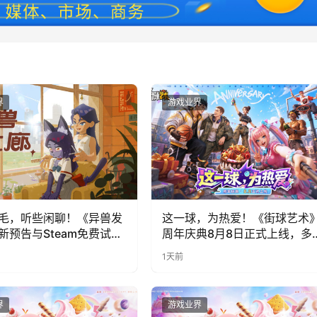
界
游戏业界
毛，听些闲聊！《异兽发
这一球，为热爱！《街球艺术
新预告与Steam免费试玩
周年庆典8月8日正式上线，多
福利与全新内容同步开启
1天前
界
游戏业界