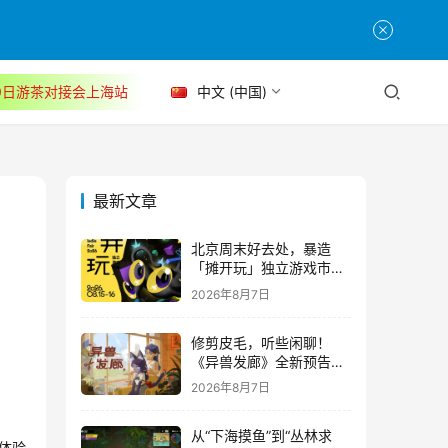
30日游茶对接会上海站
中文 (中国)
最新文章
北京周末好去处，暴造
「摊开玩」独立游戏市集
正式开票！
2026年8月7日
修剪皮毛，听些闲聊！
《异兽发廊》全新预告与
Steam免费试玩公开
2026年8月7日
从“下海摸鱼”到“丛林求