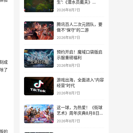
体验
生”:《潜水员戴夫》
DLC《丛林》移动端定档
2026年8月7日
8月14日
腾讯百人二次元团队，要
做不“保守”的二游
2026年8月7日
预约开启！魔域口袋版启
示服重磅福利
刻成
2026年8月7日
除了
游戏出海，全面进入“内容
经营”时代
2026年8月7日
这一球，为热爱！《街球
艺术》周年庆典8月8日正
式上线，多重福利与全新
2026年8月7日
内容同步开启
版的