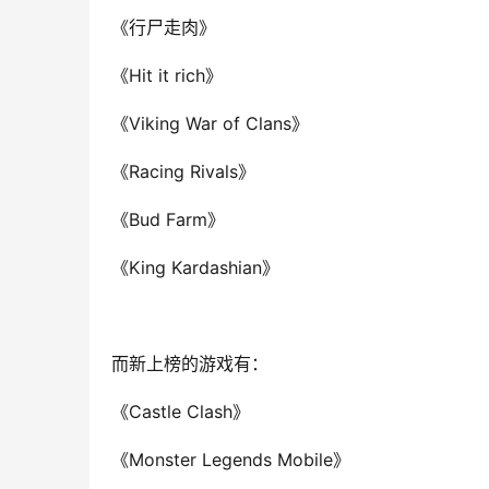
《行尸走肉》
《Hit it rich》
《Viking War of Clans》
《Racing Rivals》
《Bud Farm》
《King Kardashian》
而新上榜的游戏有：
《Castle Clash》
《Monster Legends Mobile》