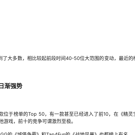
到了大多数，相比较起前段时间40-50位大范围的变动，最近的
日渐强势
。
位于榜单的Top 50，有一款甚至已经进入了前10，在《精灵
其他游戏，前十的竞争可谓激烈至极。
GG的《城堡争霸》和Tap4Fun的《战地风暴》也都榜上有名。