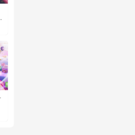
》
重
一
消