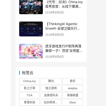
《代号：对决》ChinaJoy
首秀收官：从线下爆满看
见玩家的真实期待
2026年8月6日
【ThinkingAI Agentic
Growth 全球泛娱乐行业
峰会】Agent 时代，人到
2026年8月6日
底负责什么
虎牙游戏发行IP矩阵再落
重磅一子！顶流“女明星”
ZANMANG LOOPY 正版
2026年8月6日
3D消除手游《消消奇遇》
惊喜曝光
标签云
ChinaJoy
腾讯
索尼
影之刃零
独立游戏
weplay
TGA
逃离塔科夫
英雄联盟
掌慧科技
仙剑奇侠传四
Xbox