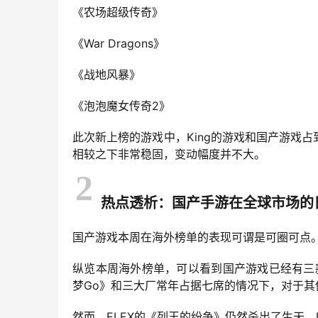
《农场超级传奇》
《War Dragons》
《战地风暴》
《泡泡魔女传奇2》
此次新上榜的游戏中，King的游戏和国产游戏占
相较之下非常稳固，变动幅度并不大。
2
热点透析：国产手游在全球市场的
国产游戏本周在海外榜单的表现可谓是可圈可点
纵览本周海外榜单，可以看到国产游戏已经有三款
梦Go》和三大厂常年占据七席的情况下，对于
然而，ELEX的《列王的纷争》仍然杀出了生天，I