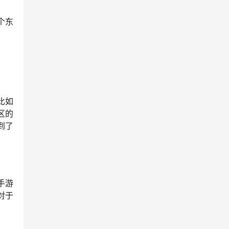
个东
比如
区的
到了
手游
对于