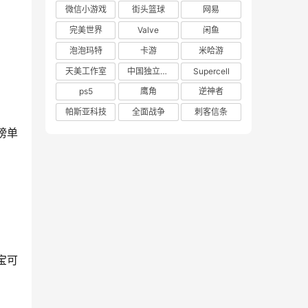
微信小游戏
街头篮球
网易
完美世界
Valve
闲鱼
泡泡玛特
卡游
米哈游
天美工作室
中国独立游戏联盟
Supercell
ps5
鹰角
逆神者
帕斯亚科技
全面战争
刺客信条
榜单
宝可