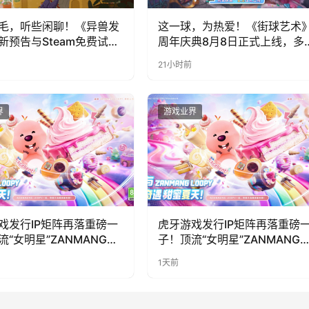
毛，听些闲聊！《异兽发
这一球，为热爱！《街球艺术
新预告与Steam免费试玩
周年庆典8月8日正式上线，多
福利与全新内容同步开启
21小时前
界
游戏业界
戏发行IP矩阵再落重磅一
虎牙游戏发行IP矩阵再落重磅
流“女明星”ZANMANG
子！顶流“女明星”ZANMANG
PY 正版3D消除手游《消消
LOOPY 正版3D消除手游《消
1天前
惊喜曝光
奇遇》惊喜曝光