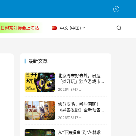
30日游茶对接会上海站
中文 (中国)
最新文章
北京周末好去处，暴造
「摊开玩」独立游戏市集
正式开票！
2026年8月7日
修剪皮毛，听些闲聊！
《异兽发廊》全新预告与
Steam免费试玩公开
2026年8月7日
从“下海摸鱼”到“丛林求