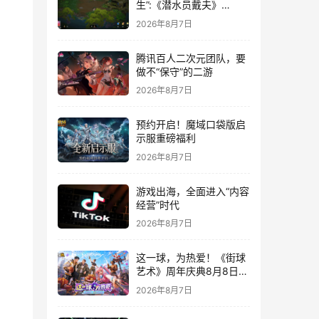
生”:《潜水员戴夫》
DLC《丛林》移动端定档
2026年8月7日
8月14日
腾讯百人二次元团队，要
做不“保守”的二游
2026年8月7日
预约开启！魔域口袋版启
示服重磅福利
2026年8月7日
游戏出海，全面进入“内容
经营”时代
2026年8月7日
这一球，为热爱！《街球
艺术》周年庆典8月8日正
式上线，多重福利与全新
2026年8月7日
内容同步开启