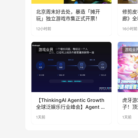
北京周末好去处，暴造「摊开
修剪皮
玩」独立游戏市集正式开票！
廊》全
公开
12小时前
16小时前
游戏业界
游戏业
【ThinkingAI Agentic Growth
虎牙游
全球泛娱乐行业峰会】Agent 时
子！顶
代，人到底负责什么
LOO
1天前
1天前
奇遇》