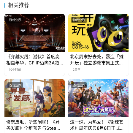
相关推荐
游戏业界
游戏业界
《穿越火线：潜伏》首度亮
北京周末好去处，暴造「摊
相嘉年华，CF IP迈向3A叙
开玩」独立游戏市集正式开
事新高度
票！
10小时前
2天前
游戏业界
游戏业界
修剪皮毛，听些闲聊！《异
这一球，为热爱！《街球艺
兽发廊》全新预告与Steam
术》周年庆典8月8日正式上