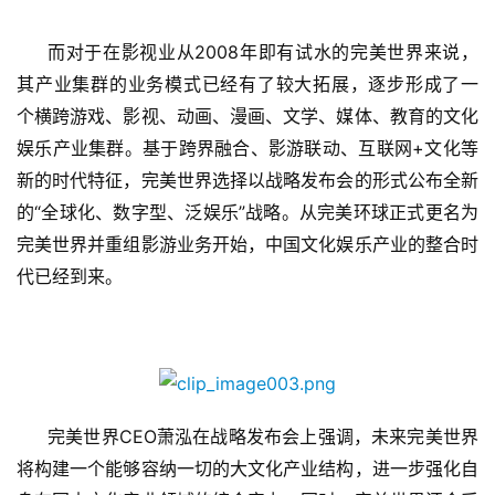
首
页
2008
而对于在影视业从
年即有试水的完美世界来说，
其产业集群的业务模式已经有了较大拓展，逐步形成了一
游
个横跨游戏、影视、动画、漫画、文学、媒体、教育的文化
茶
+
娱乐产业集群。基于跨界融合、影游联动、互联网
文化等
原
创
新的时代特征，完美世界选择以战略发布会的形式公布全新
“
”
的
全球化、数字型、泛娱乐
战略。从完美环球正式更名为
游
完美世界并重组影游业务开始
，中国文化娱乐产业的整合时
戏
代已经到来。
业
界
手
机
游
CEO
完美世界
萧泓在战略发布会上强调，未来完美世界
戏
将构建一个能够容纳一切的大文化产业结构，进一步强化自