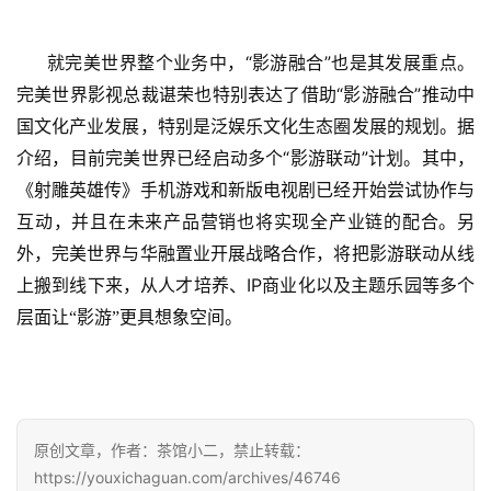
接
会
“
”
就完美世界整个业务中，
影游融合
也是其发展重点。
上
“
”
完美世界影视总裁谌荣也特别表达了借助
影游融合
推动中
海
国文化产业发展，特别是泛娱乐文化生态圈发展的规划。据
“
”
介绍，目前完美世界已经启动多个
影游联动
计划。其中，
站
《射雕英雄传》手机游戏和新版电视剧已经开始尝试协作与
互动，并且在未来产品营销也将实现全产业链的配合。另
中
外，完美世界与华融置业开展战略合作，将把影游联动从线
文
IP
上搬到线下来，从人才培养、
商业化以及主题乐园等多个
(
层面让“影游”更具想象空间。
中
国
)
原创文章，作者：茶馆小二，禁止转载：
https://youxichaguan.com/archives/46746