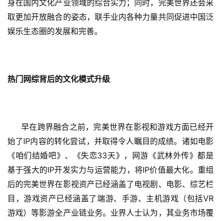
身在国内文化产业领域的综合实力；同时，完美世界还会采
单
取更加开放融合的姿态，联手业内各种力量共同促进中国泛
机
娱乐生态圈的发展和完善。
游
戏
休
热门网综背后的文化模式升级
闲
游
戏
早在跨界融合之前，完美世界在影视和游戏方面已经开
2
IP
始了
内容的转化尝试，并取得令人瞩目的成绩。诸如电影
0
33
《咱们结婚吧》、《失恋
天》，网游《武林外传》都是
2
IP
IP
基于强大的
开发实力与运营能力，将
价值最大化。重组
5
后的完美世界在影视资产已经涵盖了电视剧、电影、综艺栏
第
十
VR
目，游戏资产已经涵盖了端游、手游、主机游戏（包括
三
游戏）等影游全产业链业务。业界人士认为，其业务市场覆