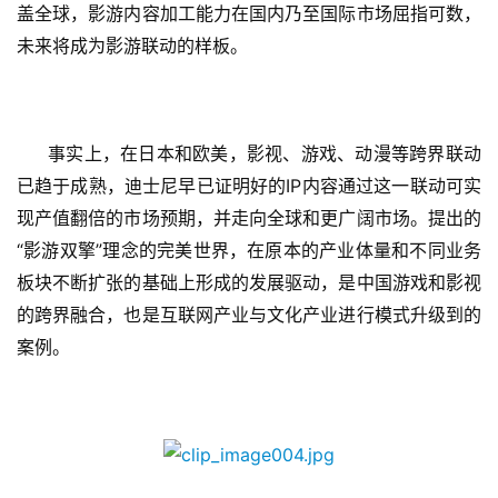
届
盖全球，影游内容加工能力在国内乃至国际市场屈指可数，
金
未来将成为影游联动的样板。
茶
奖
事实上，在日本和欧美，影视、游戏、动漫等跨界联动
7
IP
已趋于成熟，迪士尼早已证明好的
内容通过这一联动可实
现产值翻倍的市场预期，并走向全球和更广阔市场。提出的
月
“
”
影游双擎
理念的完美世界，在原本的产业体量和不同业务
3
板块不断扩张的基础上形成的发展驱动，是中国游戏和影视
0
的跨界融合，也是互联网产业与文化产业进行模式升级到的
日
案例。
游
茶
对