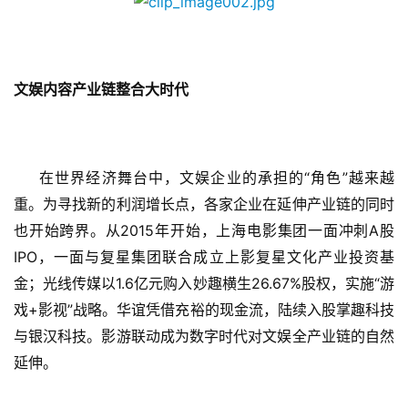
文娱内容
产业链整合大时代
“
”
在世界经济舞台中，文娱企业的承担的
角色
越来越
重。为寻找新的利润增长点，各家企业在延伸产业链的同时
2015
A
也开始跨界。从
年开始，上海电影集团一面冲刺
股
IPO
，一面与复星集团联合成立上影复星文化产业投资基
1.6
26.67%
“
金；光线传媒以
亿元购入妙趣横生
股权，实施
游
+
”
戏
影视
战略。华谊凭借充裕的现金流，陆续入股掌趣科技
与银汉科技。影游联动成为数字时代对文娱全产业链的自然
延伸。