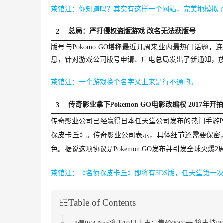
茶馆注：你知道吗？其实有这样一个网站，完美地模拟
总局：严打侵权盗版游戏 改名无法获版号
2
版号与Pokomo GO堪称最近几周来业内最热门话
息，针对游戏公司版号申请、广电总局发出了新通知，放
茶馆注：一个游戏换个名字又上来是行不通的。
传奇影业拿下Pokemon GO电影改编权 2017年开拍
3
传奇影业公司已经赢得日本任天堂公司发布的热门手游Pok
探皮卡丘》。传奇影业公司表示，具体细节还需要保密，
色。据说这项协议是Pokemon GO发布并引发全球
茶馆注：《名侦探皮卡丘》即将有3DS版，任天堂第一
Table of Contents
4曝PS4 Neo将于10月上市：售价2960元 将支持PS