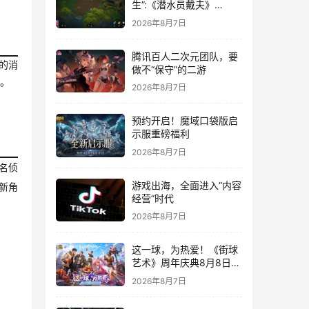
生”:《潜水员戴夫》
DLC《丛林》移动端定档
2026年8月7日
8月14日
腾讯百人二次元团队，要
的消
做不“保守”的二游
”。
2026年8月7日
预约开启！魔域口袋版启
示服重磅福利
2026年8月7日
《名侦
游戏出海，全面进入“内容
新角
经营”时代
。
2026年8月7日
这一球，为热爱！《街球
艺术》周年庆典8月8日正
式上线，多重福利与全新
2026年8月7日
内容同步开启