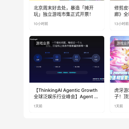
北京周末好去处，暴造「摊开
修剪皮
玩」独立游戏市集正式开票！
廊》全
公开
10小时前
13小时前
游戏业界
游戏业
【ThinkingAI Agentic Growth
虎牙游
全球泛娱乐行业峰会】Agent 时
子！顶
代，人到底负责什么
LOO
1天前
1天前
奇遇》