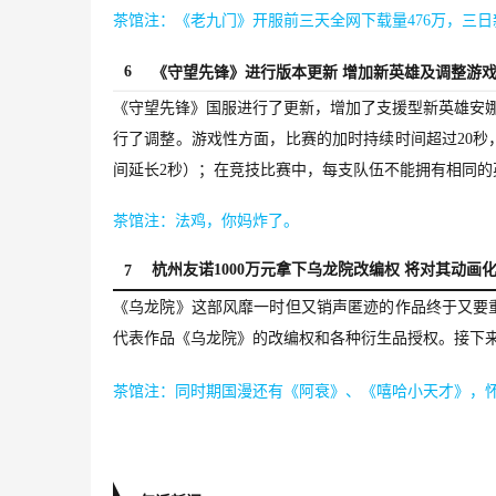
茶馆注：《老九门》开服前三天全网下载量476万，三日新增用户
6
《守望先锋》进行版本更新 增加新英雄及调整游
《守望先锋》国服进行了更新，增加了支援型新英雄安娜
行了调整。游戏性方面，比赛的加时持续时间超过20
间延长2秒）；在竞技比赛中，每支队伍不能拥有相同的
茶馆注：法鸡，你妈炸了。
杭州友诺1000万元拿下乌龙院改编权 将对其动画
7
《乌龙院》这部风靡一时但又销声匿迹的作品终于又要重
代表作品《乌龙院》的改编权和各种衍生品授权。接下
茶馆注：同时期国漫还有《阿衰》、《嘻哈小天才》，