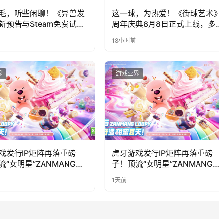
毛，听些闲聊！《异兽发
这一球，为热爱！《街球艺术
新预告与Steam免费试玩
周年庆典8月8日正式上线，多
福利与全新内容同步开启
18小时前
界
游戏业界
戏发行IP矩阵再落重磅一
虎牙游戏发行IP矩阵再落重磅
流“女明星”ZANMANG
子！顶流“女明星”ZANMANG
PY 正版3D消除手游《消消
LOOPY 正版3D消除手游《消
1天前
惊喜曝光
奇遇》惊喜曝光