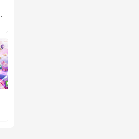
》
重
一
消