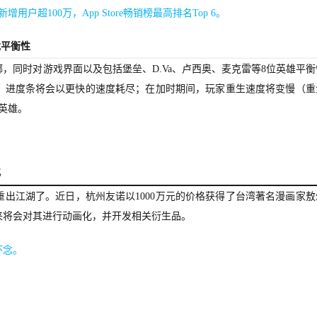
超100万，App Store畅销榜最高排名Top 6。
戏平衡性
，同时对游戏界面以及包括堡垒、D.Va、卢西奥、麦克雷等8位英雄平衡
秒，进度条将会以更快的速度耗尽；在加时期间，玩家重生速度将变慢（重
英雄。
化
出江湖了。近日，杭州友诺以1000万元的价格获得了台湾著名漫画家敖
来将会对其进行动画化，并开发相关衍生品。
怀念。