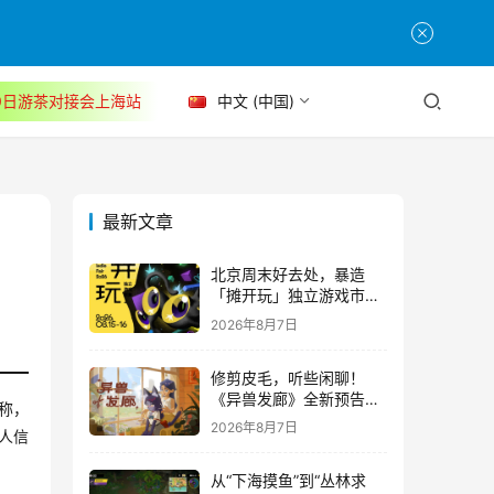
30日游茶对接会上海站
中文 (中国)
最新文章
北京周末好去处，暴造
「摊开玩」独立游戏市集
正式开票！
2026年8月7日
修剪皮毛，听些闲聊！
《异兽发廊》全新预告与
告称，
Steam免费试玩公开
2026年8月7日
人信
从“下海摸鱼”到“丛林求