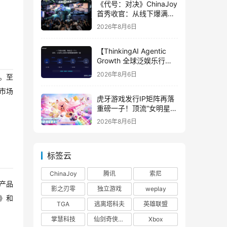
《代号：对决》ChinaJoy
首秀收官：从线下爆满看
见玩家的真实期待
2026年8月6日
【ThinkingAI Agentic
Growth 全球泛娱乐行业
峰会】Agent 时代，人到
2026年8月6日
R。至
底负责什么
洲市场
虎牙游戏发行IP矩阵再落
重磅一子！顶流“女明星”
ZANMANG LOOPY 正版
2026年8月6日
3D消除手游《消消奇遇》
惊喜曝光
标签云
ChinaJoy
腾讯
索尼
产品
影之刃零
独立游戏
weplay
》和
TGA
逃离塔科夫
英雄联盟
掌慧科技
仙剑奇侠传四
Xbox