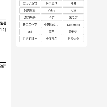
微信小游戏
街头篮球
网易
完美世界
Valve
闲鱼
泡泡玛特
卡游
米哈游
性进
天美工作室
中国独立游戏联盟
Supercell
生时
ps5
鹰角
逆神者
帕斯亚科技
全面战争
刺客信条
幼祥