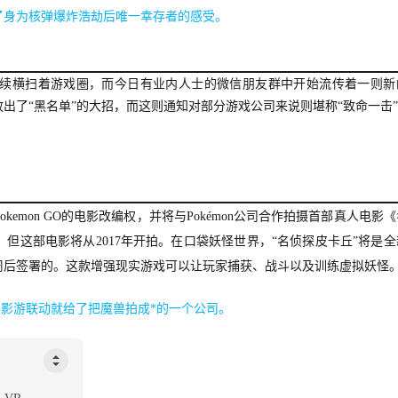
了身为核弹爆炸浩劫后唯一幸存者的感受。
题，连续横扫着游戏圈，而今日有业内人士的微信朋友群中开始流传着一则新
出了“黑名单”的大招，而这则通知对部分游戏公司来说则堪称“致命一击
emon GO的电影改编权，并将与Pokémon公司合作拍摄首部真人电影
但这部电影将从2017年开拍。在口袋妖怪世界，“名侦探皮卡丘”将是全
火爆2周后签署的。这款增强现实游戏可以让玩家捕获、战斗以及训练虚拟妖怪
次影游联动就给了把魔兽拍成*的一个公司。
 VR