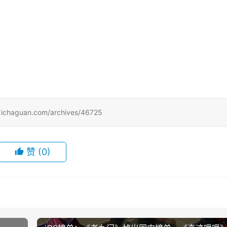
uan.com/archives/46725
赞
(0)