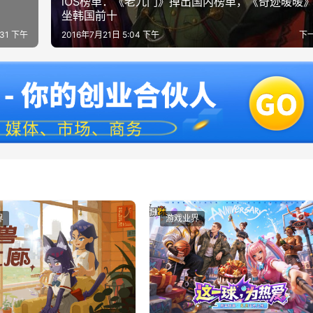
iOS榜单：《老九门》掉出国内榜单，《奇迹暖暖
坐韩国前十
:31 下午
2016年7月21日 5:04 下午
下
界
游戏业界