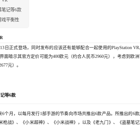
墓笔记等6款
游戏平衡性
R
10与13日正式登场，同时发布的应该还有能够配合一起使用的PlayStation V
Neo销售界面暗示其官方定价可能为400欧元（约合人民币2960元），考虑到欧
677元）。
记等6款
来6个月，以每月发行1部手游的节奏向市场共推出6款产品。所推出的6款
《小米枪战》、《小米超神》、《小米战神》，以及《老九门》、《盗墓笔记