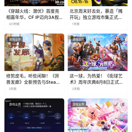
《穿越火线：潜伏》首度亮
北京周末好去处，暴造「摊
相嘉年华，CF IP迈向3A叙
开玩」独立游戏市集正式开
事新高度
票！
3小时前
1天前
游戏业界
游戏业界
修剪皮毛，听些闲聊！《异
这一球，为热爱！《街球艺
兽发廊》全新预告与Steam
术》周年庆典8月8日正式上
免费试玩公开
线，多重福利与全新内容同
2天前
2天前
步开启
游戏业界
游戏业界