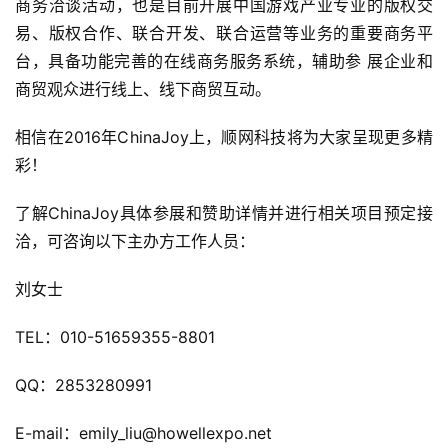
商务洽谈活动，也是目前开展中国游戏产业专业的版权交
游
易、版权合作、联合开发、联合运营等业务的重要商务平
茶
台，具备功能完善的在线商务服务系统，辅助参 展企业和
原
创
商贸观众进行线上、线下商贸互动。
相信在2016年ChinaJoy上，顺网科技将为大家呈现更多精
游
彩！
戏
业
了解ChinaJoy具体参展和赞助详情并进行相关项目预定接
界
洽，可咨询以下主办方工作人员：
手
刘女士
机
游
TEL：010-51659355-8801
戏
QQ：2853280991
单
机
E-mail：emily_liu@howellexpo.net
游