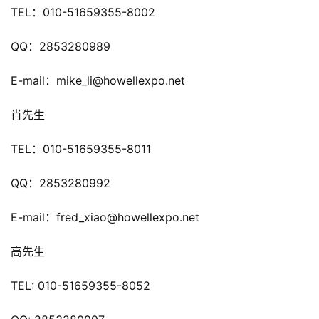
TEL：010-51659355-8002
QQ：2853280989
7
E-mail：mike_li@howellexpo.net
月
3
肖先生
0
TEL：010-51659355-8011
日
QQ：2853280992
游
茶
E-mail：fred_xiao@howellexpo.net
对
高先生
接
TEL: 010-51659355-8052
会
上