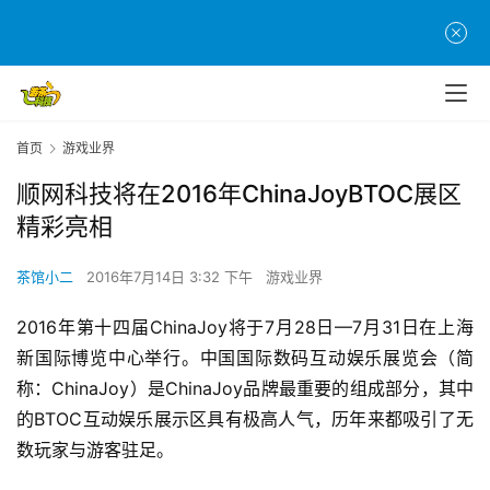
首页
游戏业界
顺网科技将在2016年ChinaJoyBTOC展区
精彩亮相
茶馆小二
2016年7月14日 3:32 下午
游戏业界
2016年第十四届ChinaJoy将于7月28日—7月31日在上海
新国际博览中心举行。中国国际数码互动娱乐展览会（简
称：ChinaJoy）是ChinaJoy品牌最重要的组成部分，其中
的BTOC互动娱乐展示区具有极高人气，历年来都吸引了无
数玩家与游客驻足。