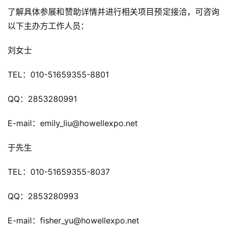
了解具体参展和赞助详情并进行相关项目预定接洽，可咨询
休
以下主办方工作人员：
闲
游
刘女士
戏
TEL：010-51659355-8801
2
0
QQ：2853280991
2
5
E-mail：emily_liu@howellexpo.net
第
十
于先生
三
届
TEL：010-51659355-8037
金
茶
QQ：2853280993
奖
E-mail：fisher_yu@howellexpo.net