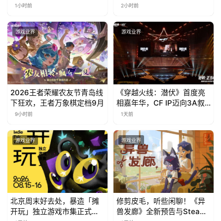
态标准化发展大会盛大召开
乐中国行·云南站精彩盘点
1小时前
2小时前
游戏业界
游戏业界
2026王者荣耀农友节青岛线
《穿越火线：潜伏》首度亮
下狂欢，王者万象棋定档9月
相嘉年华，CF IP迈向3A叙
事新高度
9小时前
1天前
游戏业界
游戏业界
北京周末好去处，暴造「摊
修剪皮毛，听些闲聊！《异
开玩」独立游戏市集正式开
兽发廊》全新预告与Steam