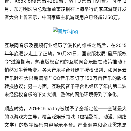
台，Xbox one售出4289台，Wii U售出1191台。同年12
月，东方明珠原总裁兼董事凌钢在上海举行的家庭游戏开发
者大会上曾表示，中国家庭主机游戏用户已经超过50万。
互联网音乐及视频行业经历了漫长的维权之路后，在2015
年年底逐步走上了正轨。10月31日，国家版权局“最严版权
令”过渡期满，热衷版权官司的互联网音乐圈在政策推动下
悄然发生着新变。各大音乐平台开始了授权谈判，如网易云
音乐赶在大限期满前与QQ音乐签订了150万首音乐的版权
转授协议；另一方面，互联网音乐平台也经历了年内第二波
未经授权音乐的下架大潮，整体的网络环境得到了净化。
首
顺应时势，2016ChinaJoy被赋予了全新定位——全球最大
页
的以游戏为主导，覆盖泛娱乐领域（包括影视、动漫、网络
文学）的数字娱乐内容展示平台。产业调整和企业需求是
游