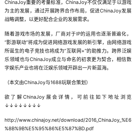
茶
ChinaJoy重要的考量标准，ChinaJoy不仅仅满足于以游戏
原
为主的发展，通过开展跨界合作布局，促进ChinaJoy发展
创
战略调整，以更好配合企业的发展需求。
游
随着游戏市场的发展，厂商对于IP的运用也逐渐普遍化，
戏
“影游联动”将成为促进网络游戏发展的新引擎，由网络游戏
业
所诞生的电子竞技也将成为“互联网+”的助推力。跨界泛娱
界
乐领域也与ChinaJoy成立与命名的初衷更为契合，相信数
字娱乐产业也将在泛娱乐领域开辟出一片新蓝海。
手
机
（本文由ChinaJoy与1688玩联合策划）
游
戏
欲了解ChinaJoy展会详情，可前往如下地址浏览
↓↓↓↓↓↓↓↓
单
机
http://www.chinajoy.net/download/2016_ChinaJoy_%E6
游
%8B%9B%E5%95%86%E5%87%BD.pdf
戏