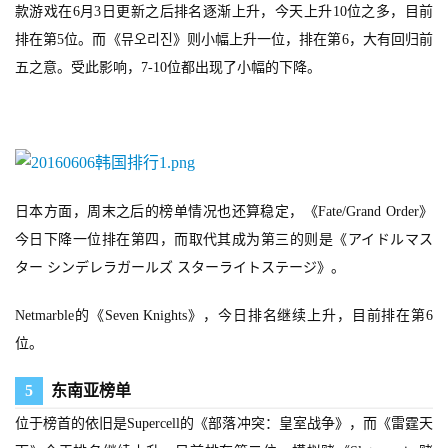
款游戏在6月3日更新之后排名逐渐上升，今天上升10位之多，目前
游
排在第5位。而
《뮤오리진》则小幅上升一位，排在第6，大有回归前
戏
五之意。受此影响，7-10位都出现了小幅的下降。
2
0
2
5
第
日本方面，周末之后的榜单情况也还算稳定，《Fate/Grand Order》
十
今日下降一位排在第四，而取代其成为第三的则是《アイドルマス
三
届
ター シンデレラガールズ スターライトステージ》。
金
茶
Netmarble的《Seven Knights》，今日排名继续上升，目前排在第6
奖
位。
5
东南亚榜单
位于榜首的依旧是Supercell的《部落冲突：皇室战争》，而《雷霆天
7