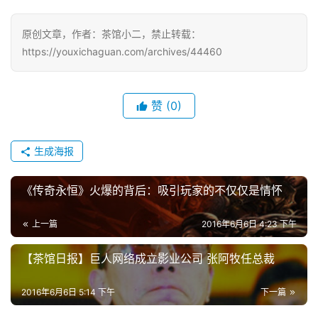
中
原创文章，作者：茶馆小二，禁止转载：
文
https://youxichaguan.com/archives/44460
(
中
国
赞
(0)
)
生成海报
《传奇永恒》火爆的背后：吸引玩家的不仅仅是情怀
上一篇
2016年6月6日 4:23 下午
【茶馆日报】巨人网络成立影业公司 张阿牧任总裁
2016年6月6日 5:14 下午
下一篇