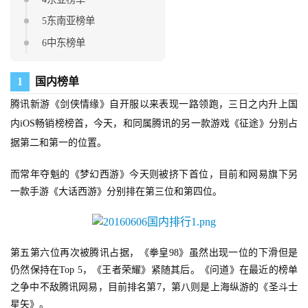
5东南亚榜单
6中东榜单
1
国内榜单
腾讯新游《剑侠情缘》自开服以来表现一路领跑，三日之内升上国
内iOS畅销榜榜首，今天，和同属腾讯的另一款游戏《征途》分别占
据第二和第一的位置。
而常年夺魁的《梦幻西游》今天则被挤下首位，目前和网易旗下另
一款手游《大话西游》分别排在第三位和第四位。
第五第六位再次被腾讯占据，《拳皇98》虽然出现一位的下滑但是
仍然保持在Top 5，《王者荣耀》紧随其后。《问道》在最近的榜单
之争中不敌腾讯网易，目前排名第7，第八则是上海纵游的《圣斗士
星矢》。