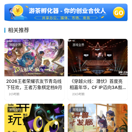
相关推荐
游戏业界
游戏业界
2026王者荣耀农友节青岛线
《穿越火线：潜伏》首度亮
下狂欢，王者万象棋定档9月
相嘉年华，CF IP迈向3A叙
事新高度
2小时前
23小时前
游戏业界
游戏业界