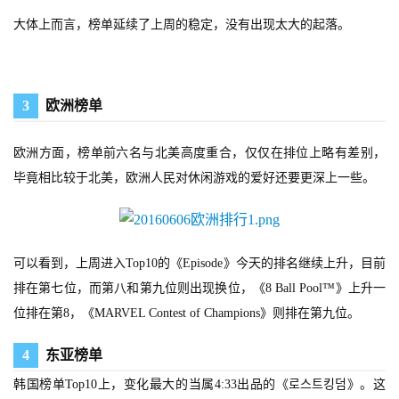
大体上而言，榜单延续了上周的稳定，没有出现太大的起落。
游
戏
业
界
3
欧洲榜单
手
欧洲方面，榜单前六名与北美高度重合，仅仅在排位上略有差别，
机
毕竟相比较于北美，欧洲人民对休闲游戏的爱好还要更深上一些。
游
戏
单
可以看到，上周进入Top10的《Episode》今天的排名继续上升，目前
机
排在第七位，而第八和第九位则出现换位，《8 Ball Pool™》上升一
游
位排在第8，《MARVEL Contest of Champions》则排在第九位。
戏
4
东亚榜单
休
韩国榜单Top10上，变化最大的当属4:33出品的《로스트킹덤》。这
闲