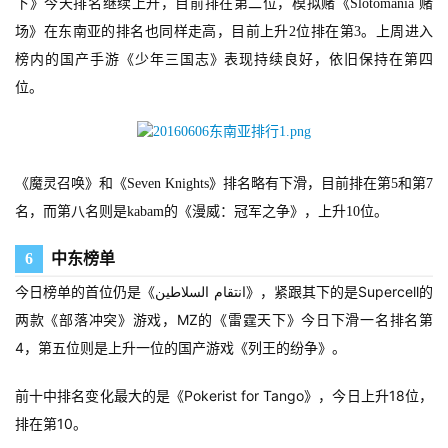
下》今天排名继续上升，目前排在第二位，模拟赌《Slotomania 赌
月
场》在东南亚的排名也同样走高，目前上升2位排在第3。上周进入
3
榜内的国产手游《少年三国志》表现持续良好，依旧保持在第四
位。
0
日
游
《魔灵召唤》和《Seven Knights》排名略有下滑，目前排在第5和第7
茶
名，而第八名则是kabam的《漫威：冠军之争》，上升10位。
对
6
中东榜单
接
今日榜单的首位仍是《انتقام السلاطين》，紧跟其下的是Supercell的
会
两款《部落冲突》游戏，MZ的《雷霆天下》今日下滑一名排名第
上
4，第五位则是上升一位的国产游戏《列王的纷争》。
海
前十中排名变化最大的是《Pokerist for Tango》，今日上升18位，
站
排在第10。