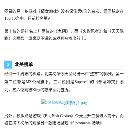
网易的另一款游戏《倩女幽魂》没有保住第6位的名次，但仍稳定在
Top 10之中，目前排名第9。
第十位的是排名上升两位的《九阴》，而《火影忍者》和《天天酷
跑》这两款上周表现不错的游戏则被挤出前十。
2
北美榜单
经过一个周末的积累，北美榜单今天呈现出一种“整齐”的排列。第一
首
第二位都是MZ公司旗下，三四位则是Supercell的《部落冲突》系
页
列，五六位则被King的糖果系列包揽。
游
茶
原
另外，模拟赌场游戏《Big Fish Casino》今天上升三位进入前十，而
创
被它挤下榜单的则是另一款赌场游戏《Slotomania 赌场》