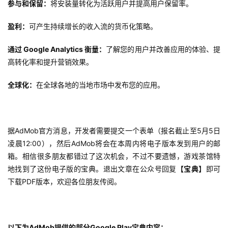
参与和保留：
将安装量转化为活跃用户并提高用户保留率。
游
盈利：
可产生持续增长的收入流的货币化策略。
茶
原
通过 Google Analytics 衡量：
了解您的用户并改善应用的体验、提
创
高转化率和提升营销效果。
游
全球化：
在全球各地的当地市场中发布您的应用。
戏
业
界
据AdMob官方消息，开发者需要提交一个表单（报名截止至5月5日
凌晨1
2:00），然后AdMob将会在本周内将电子版本发到用户的邮
手
箱。相信很多朋友都错过了这次机会，不过不要遗憾，游戏茶馆
特
机
地找到了这份电子版的宝典。退出文章在公众号回复
【宝典】
即可
游
下载PDF版本，欢迎各位朋友传阅。
戏
单
机
以下为AdMob提供的部分Google Play宝典内容：