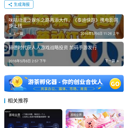
生成海报
上
海
咪咕动漫泛娱乐之路再添大作，《泰迪快跑》携电影同
步上线
站
上一篇
2016年5月6日 11:26 上午
赫德时代获人人游戏战略投资 加码手游发行
中
文
2016年5月6日 2:57 下午
下一篇
(
中
国
)
相关推荐
游戏业界
游戏业界