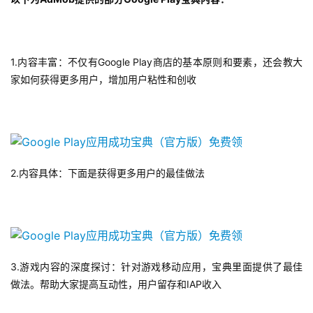
游
戏
1.内容丰富：不仅有Google Play商店的基本原则和要素，还会教大
休
家如何获得更多用户，增加用户粘性和创收
闲
游
戏
2
0
2.内容具体：下面是获得更多用户的最佳做法
2
5
第
十
三
3.游戏内容的深度探讨：针对游戏移动应用，宝典里面提供了最佳
届
做法。帮助大家提高互动性，用户留存和IAP收入
金
茶