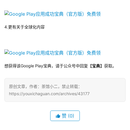
奖
4.更有关于全球化内容
7
月
3
0
想获得该Google Play宝典，请于公众号中回复
【宝典】
获取。
日
游
原创文章，作者：茶馆小二，禁止转载：
茶
https://youxichaguan.com/archives/43177
对
接
赞
(0)
会