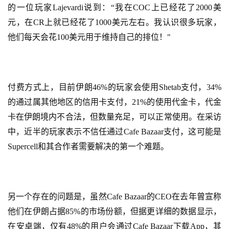
的一位玩家Lajevardi说到：“我在COC上已经花了2000美
元，在CR上就已经花了1000美元左右。我认识很多玩家，
7
他们每天会花100美元用于维持自己的排位！"
月
3
付费方式上，目前伊朗46%的玩家会使用Shetab支付，
34%
0
的通过属其他地区的信用卡支付，21%的使用代金卡，代金
日
卡在伊朗境内不合法，但数量充足，可以正常使用。在采访
游
中，近半的玩家表示不信任通过Cafe Bazaar支付，这可能是
茶
Supercell和其合作者需要解决的第一个难题。
对
接
另一个存在的问题是，虽然Cafe Bazaar的CEO在去年曾宣称
会
他们在伊朗占据85%的市场份额，但据更详细的数据显示，
上
在安卓端，仅有48%的用户会通过Cafe Bazaar下载App，其