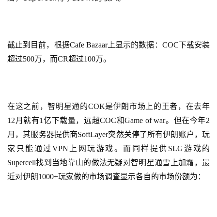
茶
原
创
截止到目前，根据Cafe Bazaar上显示的数据：COC下载安装
游
超过500万，而CR超过100万。
戏
业
界
在这之前，智明星通的COK是伊朗市场上的王者，在去年
手
12月就有1亿下载量，远超COC和Game of war。但在今年2
机
月，其服务器提供商SoftLayer突然关停了所有伊朗账户，玩
游
家只能通过VPN上网玩游戏。而同样提供SLG游戏的
戏
Supercell找到当地靠山的做法无疑对智明星通雪上加霜，最
近对伊朗1000+玩家做的市场调查显示各自的市场份额为：
单
机
游
戏