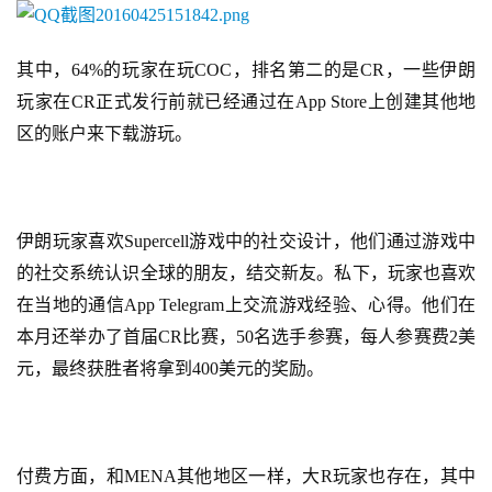
休
其中，64%的玩家在玩COC，排名第二的是CR，一些伊朗
闲
玩家在CR正式发行前就已经通过在App Store上创建其他地
游
区的账户来下载游玩。
戏
2
0
伊朗玩家喜欢Supercell游戏中的社交设计，他们通过游戏中
2
的社交系统认识全球的朋友，结交新友。私下，玩家也喜欢
5
第
在当地的通信App Telegram上交流游戏经验、心得。他们在
十
本月还举办了首届CR比赛，50名选手参赛，每人参赛费2美
三
元，最终获胜者将拿到400美元的奖励。
届
金
茶
奖
付费方面，和MENA其他地区一样，大R玩家也存在，其中