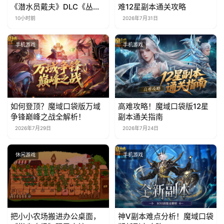
《潜水员戴夫》DLC《丛
难12星副本通关攻略
林》移动端定档8月14日
10小时前
2026年7月31日
手机游戏
手机游戏
如何登顶？魔域口袋版万域
高难攻略！魔域口袋版12星
争锋巅峰之战全解析！
副本通关指南
2026年7月29日
2026年7月24日
休闲游戏
手机游戏
把小小农场搬进办公桌面，
神V副本难点分析！魔域口袋