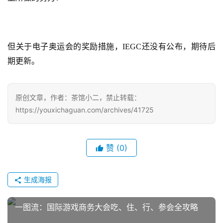
休
闲
游
但关于电子奥运会的奖励措施，IEGC还没有公布，期待后
戏
期更新。
2
0
原创文章，作者：茶馆小二，禁止转载：
2
https://youxichaguan.com/archives/41725
5
第
十
赞
(0)
三
届
生成海报
金
茶
奖
一图流：国际游戏商务大会吃、住、行、参会全攻略