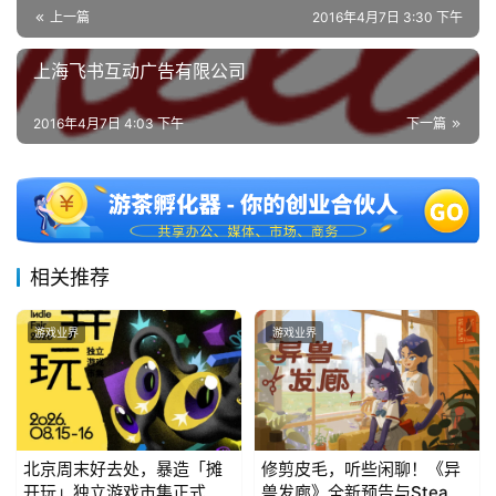
上一篇
2016年4月7日 3:30 下午
7
上海飞书互动广告有限公司
月
2016年4月7日 4:03 下午
下一篇
3
0
日
游
相关推荐
茶
游戏业界
游戏业界
对
接
会
上
北京周末好去处，暴造「摊
修剪皮毛，听些闲聊！《异
开玩」独立游戏市集正式开
兽发廊》全新预告与Steam