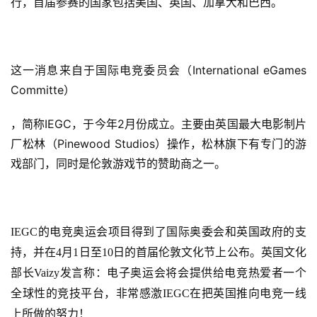
行，首届参赛的国家包括美国、英国、加拿大和巴西。
茶
原
创
这一消息来自于国际电竞委员会（International eGames 
游
Committe）
戏
业
，简称IEGC，于今年2月份成立。主要由英国最大电影制片
界
厂松林（Pinewood Studios）操作，松林旗下有专门的游
戏部门，同时是伦敦游戏节的赞助商之一。
手
机
游
戏
IEGC的电竞奥运会项目得到了国际奥委会和英国政府的支
持，并在4月1日至10日的首届伦敦文化节上公布。英国文化
单
部长Vaizy发言称：电子奥运会将会提供给电竞热爱者一个
机
游
全球性的竞技平台，非常感激IEGC在把英国推向电竞一线
戏
上所做的努力！