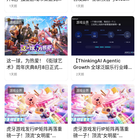
海
票！
免费试玩公开
1天前
1天前
站
游戏业界
游戏业界
中
文
(
中
这一球，为热爱！《街球艺
【ThinkingAI Agentic
国
术》周年庆典8月8日正式上
Growth 全球泛娱乐行业峰
线，多重福利与全新内容同
会】Agent 时代，人到底负
)
1天前
2天前
步开启
责什么
游戏业界
游戏业界
虎牙游戏发行IP矩阵再落重
虎牙游戏发行IP矩阵再落重
磅一子！顶流“女明星”
磅一子！顶流“女明星”