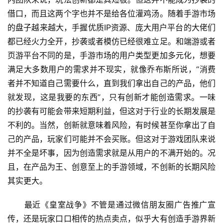
借口，而且这两个字也并不是给各位灌鸡汤。随着手游市场
的盘子越来越大，手握优质IP资源、庞大用户平台的大佬们
都已经火力全开，抄袭或者模仿已经很难立足。和端游或者
页游平台不同的是，手游市场的用户类型更加多元化，想要
首
满足大多数用户的需求并不现实，就像乔布斯所说，“消费
页
者并不知道自己需要什么，直到我们拿出自己的产品，他们
就发现，这是我要的东西”，只有创新才能创造需求。一味
游
的抄袭有可能会带来短期利益，但这对于行业的长期发展是
茶
不利的。当然，创新就意味着风险，有时候甚至你拿出了自
原
己的产品，玩家们可能并不会买账。但这对于游戏团队来说
创
并不全是坏事，因为创造需求就是从用户的不满开始的。况
且，在产品为王、创意至上的手游领域，不创新的长期风险
游
其实更大。
戏
业
　　最近《皇室战争》不管是通过微信朋友圈广告推广宣
界
传，还是玩家口口相传的热点卖点，似乎大有创造手游界新