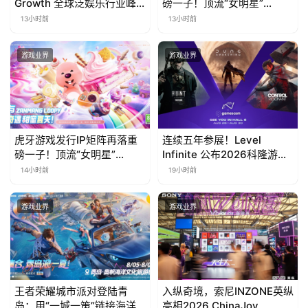
Growth 全球泛娱乐行业峰
磅一子！顶流“女明星”
会】Agent 时代，人到底负
ZANMANG LOOPY 正版3D
13小时前
13小时前
责什么
消除手游《消消奇遇》惊喜
曝光
游戏业界
游戏业界
虎牙游戏发行IP矩阵再落重
连续五年参展！Level
磅一子！顶流“女明星”
Infinite 公布2026科隆游戏
ZANMANG LOOPY 正版3D
展产品阵容
14小时前
19小时前
消除手游《消消奇遇》惊喜
曝光
游戏业界
游戏业界
王者荣耀城市派对登陆青
入纵奇境，索尼INZONE英纵
岛：用“一城一策”链接海洋
亮相2026 ChinaJoy