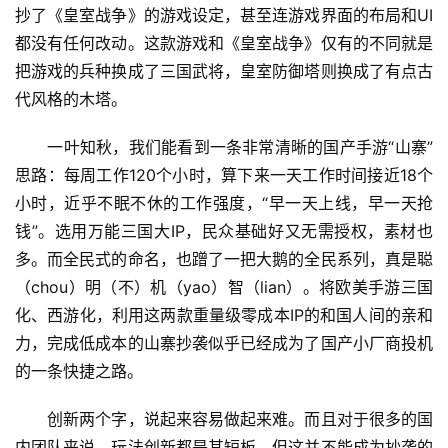
抄了《皇室战争》的游戏设定，甚至连游戏界面的布局和UI
都没有任何改动。这款游戏和《皇室战争》仅有的不同就是
把游戏的兵种换成了三国武将，皇室防御塔则换成了有点古
代风格的木塔。
　　一叶知秋，我们能看到一条非常清晰的国产手游“山寨”
思路：每周工作120个小时，算下来一天工作时间接近18个
小时，近乎不眠不休的工作强度，“早一天上线，早一天抢
钱”。选用万能三国大IP，民众基础好又无需授权，素材也
多。而全民式的命名，也蹭了一把大鹅的全民系列，真是聪
（chou）明（不）机（yao）智（lian）。将欧美手游三国
化、西游化，利用这两款重量级零成本IP的和国人间的亲和
力，完成低成本的山寨抄袭似乎已经成为了国产小厂商投机
的一条快捷之路。
　　创新两个字，说起来容易做起来难。而且对于很多的国
内团队来说，玩法创新都是其短板。但这并不能成为抄袭的