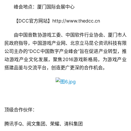
2
　　峰会地点：厦门国际会展中心
5
第
　　【DCC官方网站】http://www.thedcc.cn
十
三
　　由中国音数协游戏工委、中国软件行业协会、厦门市人
届
金
民政府指导，中国游戏产业网、北京立马昆仑资讯科技有限
茶
公司主办的“DCC中国数字产业峰会”旨在促进产业转型，推
奖
动游戏产业文化发展，聚焦2016游戏新格局，为游戏产业
搭建品鉴与交流平台，创造更广更深的合作机会。
7
月
3
顶级合作伙伴：
0
腾讯手Q、阅文集团、荣耀、清科集团
日