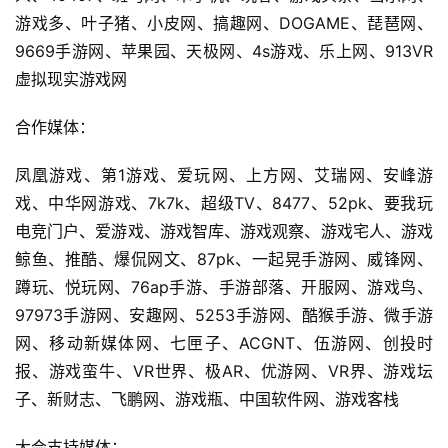
)
游戏多、叶子猪、小皮网、搞趣网、DOGAME、琵琶网、
9669手游网、苹果园、天极网、4s游戏、乐上网、913VR
虚拟现实游戏网
合作媒体：
凤凰游戏、第1游戏、爱玩网、上方网、艾瑞网、安峰游
戏、中华网游戏、7k7k、超级TV、8477、52pk、要我玩
电竞门户、爱游戏、游戏智库、游戏观察、游戏宅人、游戏
鲸鱼、推酷、爆侃网文、87pk、一起晃手游网、威锋网、
蹲玩、悦玩网、76ap手游、手游部落、开服网、游戏鸟、
97973手游网、安趣网、5253手游网、酷猴手游、微手游
网、移动新媒体网、七匣子、ACGNT、伍游网、创投时
报、游戏蛮牛、VR世界、极AR、优游网、VR界、游戏坛
子、新财志、飞鹏网、游戏瓶、中国软件网、游戏客栈
大会支持媒体：