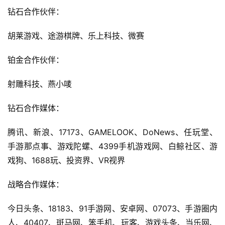
游
钻石合作伙伴：
茶
胡莱游戏、途游棋牌、乐上科技、微赛
对
铂金合作伙伴：
接
会
射雕科技、燕小唛
上
钻石合作媒体：
海
腾讯、新浪、17173、GAMELOOK、DoNews、任玩堂、
站
手游那点事、游戏陀螺、4399手机游戏网、白鲸社区、游
戏狗、1688玩、投资界、VR视界
中
战略合作媒体：
文
(
今日头条、18183、91手游网、安卓网、07073、手游圈内
中
人、40407、斑马网、笨手机、玩客、游戏头条、当乐网、
国