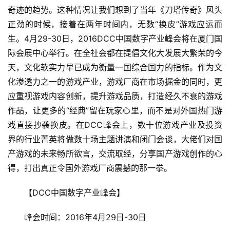
奇迹的趋势。这种情况让我们想到了当年《刀塔传奇》风头
手
机
正劲的时候，接着在两年时间内，无数“换皮”游戏应运而
游
生。4月29-30日，2016DCC中国数字产业峰会将在厦门国
戏
际会展中心举行。在全社会都在提倡文化大发展大繁荣的今
天，文化软实力早已成为衡量一国综合国力的指标。作为文
单
化渗透力之一的游戏产业，游戏厂商在市场掘金的同时，更
机
应重视游戏内容创新，提升游戏品质，打造经久不衰的游戏
游
作品，让更多的“经典”留在玩家心里，而不是对外国热门游
戏
戏直接抄袭换皮。在DCC峰会上，数十位游戏产业及投资
界的行业菁英将做数十场主题讲演和闭门会谈，大佬们对国
休
闲
产游戏的未来畅所欲言，交流取经，分享国产游戏创作的心
游
得，打出真正令国外游戏厂商震撼的那一拳。
戏
　　【DCC中国数字产业峰会】
2
　　峰会时间：2016年4月29日-30日
0