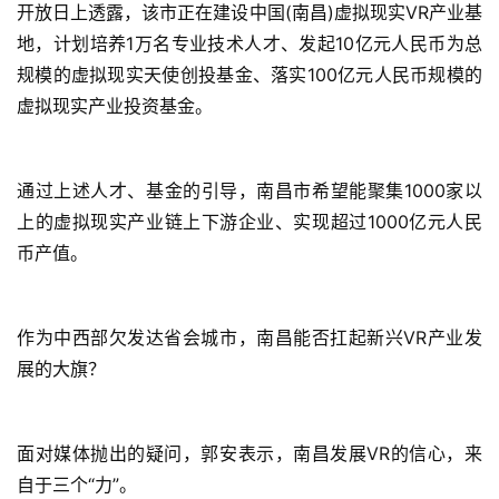
开放日上透露，该市正在建设中国(南昌)虚拟现实VR产业基
地，计划培养1万名专业技术人才、发起10亿元人民币为总
规模的虚拟现实天使创投基金、落实100亿元人民币规模的
虚拟现实产业投资基金。
首
页
通过上述人才、基金的引导，南昌市希望能聚集1000家以
上的虚拟现实产业链上下游企业、实现超过1000亿元人民
游
币产值。
茶
原
创
作为中西部欠发达省会城市，南昌能否扛起新兴VR产业发
展的大旗？
游
戏
业
面对媒体抛出的疑问，郭安表示，南昌发展VR的信心，来
界
自于三个“力”。