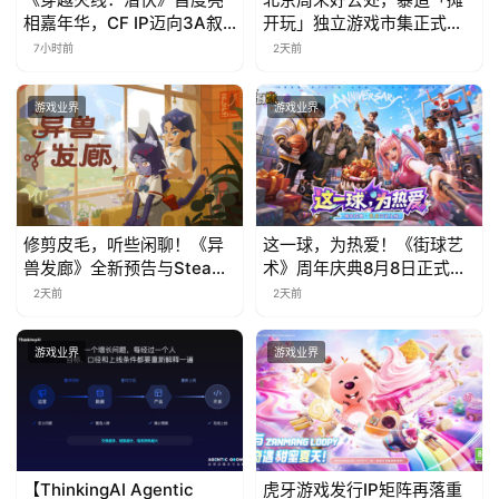
国
相嘉年华，CF IP迈向3A叙
开玩」独立游戏市集正式开
)
事新高度
票！
7小时前
2天前
游戏业界
游戏业界
修剪皮毛，听些闲聊！《异
这一球，为热爱！《街球艺
兽发廊》全新预告与Steam
术》周年庆典8月8日正式上
免费试玩公开
线，多重福利与全新内容同
2天前
2天前
步开启
游戏业界
游戏业界
【ThinkingAI Agentic
虎牙游戏发行IP矩阵再落重