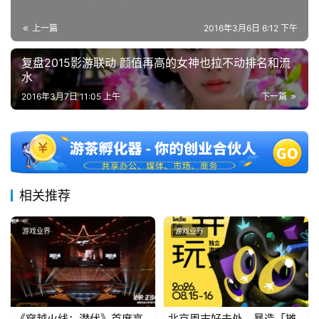
游
上一篇
2016年3月6日 6:12 下午
茶
复盘2015影游联动 颜值再高的女神也拉不动排名和流
对
水
接
2016年3月7日 11:05 上午
下一篇
会
上
海
相关推荐
站
游戏业界
游戏业界
中
文
(
中
《穿越火线：潜伏》首度亮
北京周末好去处，暴造「摊