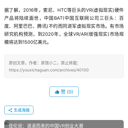
2
5
据了解，2016年，索尼、HTC等巨头的VR(虚拟现实)硬件
第
产品将陆续面世，中国BAT(中国互联网公司三巨头：百
十
度、阿里巴巴、腾讯)不约而同进军虚拟现实市场。有市场
三
研究机构预测，到2020年，全球VR/AR(增强现实)市场规
届
模将达到1500亿美元。
金
茶
奖
原创文章，作者：茶馆小二，禁止转载：
https://youxichaguan.com/archives/40100
7
赞
(0)
月
3
生成海报
0
日
佳伦说：滚滚而来的中国VR创业大潮