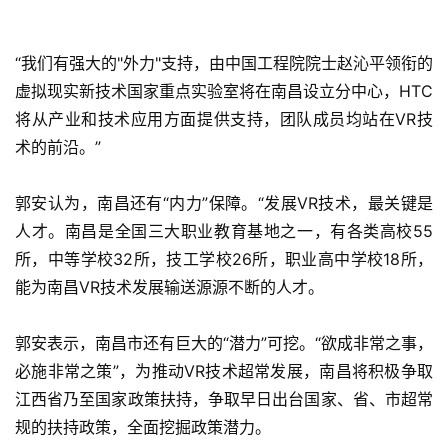
手
机
“我们有强大的"外力"支持，由中国工程院院士赵沁平领衔的
游
虚拟现实新技术国家重点实验室将在南昌设立分中心，HTC
戏
将从产业和技术应用方面提供支持，团队成员均站在VR技
术的前沿。”
单
机
游
郭安认为，南昌还有“内力”保障。“发展VR技术，最关键是
戏
人才。南昌是全国三大职业教育基地之一，有各类高校55
所，中等学校32所，技工学校26所，职业高中学校18所，
休
能为南昌VR技术发展输送源源不断的人才。
闲
游
郭安表示，南昌市还有巨大的“潜力”可挖。“欲成非常之事，
戏
必施非常之策”，为推动VR技术超常发展，南昌将积极争取
江西省乃至国家政策扶持，争取早日出台国家、省、市超常
2
规的扶持政策，全面挖掘政策潜力。
0