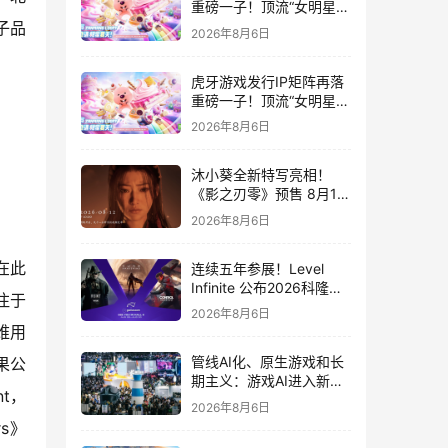
重磅一子！顶流“女明星”
ZANMANG LOOPY 正版
子品
2026年8月6日
3D消除手游《消消奇遇》
惊喜曝光
虎牙游戏发行IP矩阵再落
重磅一子！顶流“女明星”
ZANMANG LOOPY 正版
2026年8月6日
3D消除手游《消消奇遇》
惊喜曝光
沐小葵全新特写亮相！
《影之刃零》预售 8月12
日开启
2026年8月6日
在此
连续五年参展！Level
Infinite 公布2026科隆游
注于
戏展产品阵容
2026年8月6日
维用
管线AI化、原生游戏和长
果公
期主义：游戏AI进入新共
t，
识时代
2026年8月6日
s》