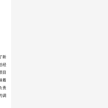
了新
总经
项目
着 
负责 
 的调