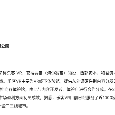
题公园
简称乐客 VR，获得赛富（海尔赛富）领投，西部资本，和君资
融资。乐客VR主要为VR线下体验馆，提供从外设硬件到内容分发
容推向各体验馆，由此与内容开发者、体验店进行合作分成。在20
场盈利方面初见成效。据悉，乐客VR目前已经服务了近1000家
一些二三线城市。