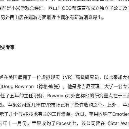
目前是小米游戏总经理。西山居CEO邹涛宣布成立独立子公司及
，另外西山居在端游方面最近也偶尔有新游消息爆出。
顶尖专家
经在美国雇佣了一位虚拟现实（VR）高级研究员，以此来加大
oug Bowman（德格·鲍曼），他是弗吉尼亚理工大学一名专
任了五年的主任职务。Bowman对外宣称他的研究重点在于三
处。苹果公司近几年在VR市场已有了些许收购之举。此外 ，苹
了几个与VR技术有关的工作清单。近日，苹果收购了Emotien
月份，苹果收购了Faceshift，该公司曾在《Star War