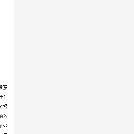
股票
1-
财务报
纳入
子公