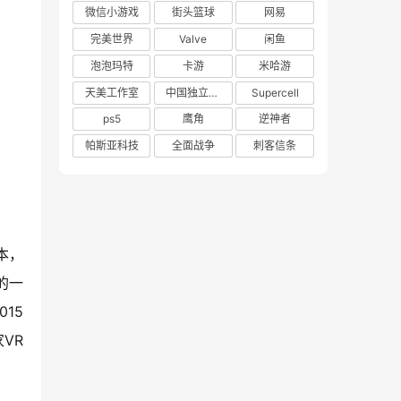
微信小游戏
街头篮球
网易
完美世界
Valve
闲鱼
泡泡玛特
卡游
米哈游
天美工作室
中国独立游戏联盟
Supercell
ps5
鹰角
逆神者
帕斯亚科技
全面战争
刺客信条
本，
的一
15
VR