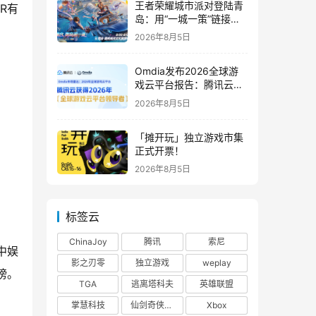
王者荣耀城市派对登陆青
R有
岛：用“一城一策”链接海
洋场景，以双向奔赴带动
2026年8月5日
夏日文旅
Omdia发布2026全球游
戏云平台报告：腾讯云连
续两年入选“领导者”象限
2026年8月5日
「摊开玩」独立游戏市集
正式开票！
2026年8月5日
标签云
ChinaJoy
腾讯
索尼
中娱
影之刃零
独立游戏
weplay
榜。
TGA
逃离塔科夫
英雄联盟
掌慧科技
仙剑奇侠传四
Xbox