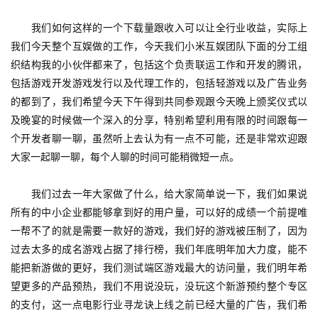
原
　　我们如何这样的一个下载量跟收入可以让全行业收益，实际上
创
我们今天整个互娱做的工作，今天我们小米互娱团队下面的分工组
织结构我的小伙伴都来了，包括这个负责联运工作和开发的腾讯，
游
包括游戏开发游戏发行以及代理工作的，包括轻游戏以及广告业务
戏
业
的都到了，我们希望今天下午得到共同参观跟今天晚上颁奖仪式以
界
及晚宴的时候做一个深入的分享，特别希望利用有限的时间跟每一
个开发者聊一聊，虽然听上去认为有一点不可能，还是非常欢迎跟
大家一起聊一聊，每个人聊的时间可能稍微短一点。
手
机
游
　　我们过去一年大家做了什么，给大家简单说一下，我们如果说
戏
所有的中小企业都能够拿到好的用户量，可以好的成绩一个前提唯
一帮不了的就是需要一款好的游戏，我们好的游戏被压制了，因为
单
过去太多的成名游戏占据了排行榜，我们年底明年加大力度，能不
机
能把新游做的更好，我们测试端区游戏最大的访问量，我们明年希
游
望更多的产品预热，我们不用说没玩，没玩这个新游预约整个专区
戏
的支付，这一点电影行业寻龙诀上线之前已经大量的广告，我们希