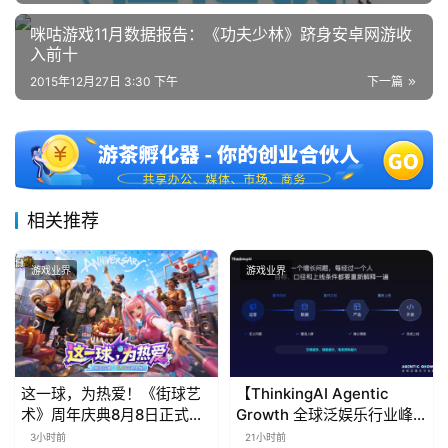
咪咕游戏11月数据报告：《功夫少林》跻身安卓网游收
入前十
2015年12月27日 3:30 下午
下一篇
相关推荐
游戏业界
游戏业界
这一球，为热爱！《街球艺
【ThinkingAI Agentic
术》周年庆典8月8日正式上
Growth 全球泛娱乐行业峰
线，多重福利与全新内容同
会】Agent 时代，人到底负
3小时前
21小时前