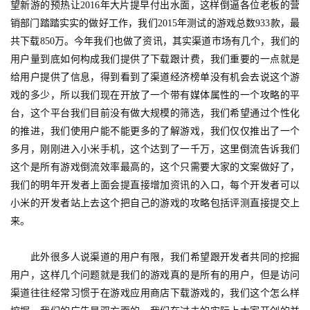
望新游的预热让2016年大片提早付出水面，这样倒逼各位老板的营
休
销部门踏踏实实的做好工作，我们2015年测试的游戏总数933款，最
闲
共下载850万。今年我们也做了资讯，其实渠道市场有几个，我们的
游
用户量到底如何构成我们提供了下载跟计费，我们重要的一点就是
戏
给用户提供了信息，得到看到了渠道经济榜单没有机会去说这个游
戏的多少，所以我们现在开放了一个带有媒体属性的一个攻略的平
2
台，这个平台我们目前没有做大规模的筛选，我们希望通过个性化
0
的推进，我们使用户能不能更多的了解游戏，我们仅仅推出了一个
2
多月，刚刚进入小米手机，这个达到了一千万，这里倒流告诉我们
5
这个是所有游戏倒流效率最高的，这个只需要大家的文案做好了，
第
我们的明年开发者上面会提直接增加资讯的入口，每个开发者可以
十
小米的开发者站上去这个把自己的游戏的攻略包括评测直接提交上
三
来。
届
金
茶
　　此外很多人说渠道的用户有限，我们希望跟开发者共同的挖掘
奖
用户，这样几个问题就是我们的游戏真的是所有的用户，但是访问
渠道往往经常习惯于在游戏应用商店下载游戏的，我们这个怎么样