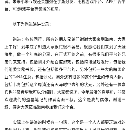
者。未来小米互娱还会加强在手游分发、电视游戏平台、APP广告平
台、VR游戏平台等领域的布局。
　　以下为尚进演讲实录：
　　尚进：各位同行，所有的朋友兄弟们谢谢大家来到海南，大家
上午好！到年底了知道大家很忙很不容易，很感动我们来到了天涯
海角，做一个年底的分享，在正式开始之前，有很多我们平台的兄
弟们来支持，包括刚才介绍百度游戏，包括腾讯游戏发行，包括我
们组委会秘书长，还有包括很多平台的，另外包括一些大的跨国企
业的DeNA任总，包括刘总，另外还有很多的这个行业的传奇人物，
包括韦青包括这个周涛还有天马时空去年的状元，另外还有一位嘉
宾也非常希望我可以介绍到，大家都说IP，今年最活的盗墓IP，非常
欢迎我们的盗墓笔记的作者南派三叔，这个是我的偶像，谢谢三
叔，感谢大家莅临海南参加我们这个会。
　　实际上在讲演的时候有一句话，这个是一个人人都要玩游戏的
年代因为手机，但是我们确确实实没有做出人人可以玩的游戏，不