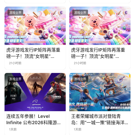
步开启
责什么
游戏业界
游戏业界
虎牙游戏发行IP矩阵再落重
虎牙游戏发行IP矩阵再落重
磅一子！顶流“女明星”
磅一子！顶流“女明星”
ZANMANG LOOPY 正版3D
ZANMANG LOOPY 正版3D
21小时前
21小时前
消除手游《消消奇遇》惊喜
消除手游《消消奇遇》惊喜
曝光
曝光
游戏业界
游戏业界
连续五年参展！Level
王者荣耀城市派对登陆青
Infinite 公布2026科隆游戏
岛：用“一城一策”链接海洋
展产品阵容
场景，以双向奔赴带动夏日
1天前
1天前