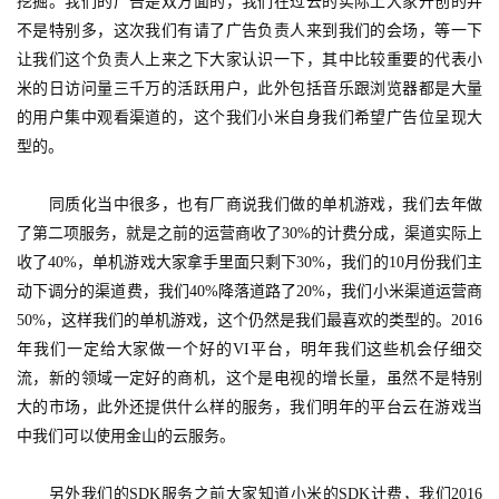
挖掘。我们的广告是双方面的，我们在过去的实际上大家开创的并
不是特别多，这次我们有请了广告负责人来到我们的会场，等一下
7
让我们这个负责人上来之下大家认识一下，其中比较重要的代表小
月
米的日访问量三千万的活跃用户，此外包括音乐跟浏览器都是大量
的用户集中观看渠道的，这个我们小米自身我们希望广告位呈现大
3
型的。
0
日
　　同质化当中很多，也有厂商说我们做的单机游戏，我们去年做
了第二项服务，就是之前的运营商收了30%的计费分成，渠道实际上
游
收了40%，单机游戏大家拿手里面只剩下30%，我们的10月份我们主
茶
动下调分的渠道费，我们40%降落道路了20%，我们小米渠道运营商
50%，这样我们的单机游戏，这个仍然是我们最喜欢的类型的。2016
对
年我们一定给大家做一个好的VI平台，明年我们这些机会仔细交
接
流，新的领域一定好的商机，这个是电视的增长量，虽然不是特别
会
大的市场，此外还提供什么样的服务，我们明年的平台云在游戏当
中我们可以使用金山的云服务。
上
海
　　另外我们的SDK服务之前大家知道小米的SDK计费，我们2016