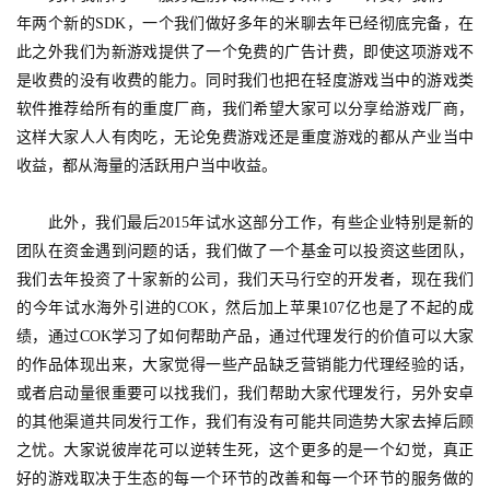
年两个新的SDK，一个我们做好多年的米聊去年已经彻底完备，在
站
此之外我们为新游戏提供了一个免费的广告计费，即使这项游戏不
是收费的没有收费的能力。同时我们也把在轻度游戏当中的游戏类
软件推荐给所有的重度厂商，我们希望大家可以分享给游戏厂商，
中
这样大家人人有肉吃，无论免费游戏还是重度游戏的都从产业当中
文
(
收益，都从海量的活跃用户当中收益。
中
国
　　此外，我们最后2015年试水这部分工作，有些企业特别是新的
)
团队在资金遇到问题的话，我们做了一个基金可以投资这些团队，
我们去年投资了十家新的公司，我们天马行空的开发者，现在我们
的今年试水海外引进的COK，然后加上苹果107亿也是了不起的成
绩，通过COK学习了如何帮助产品，通过代理发行的价值可以大家
的作品体现出来，大家觉得一些产品缺乏营销能力代理经验的话，
或者启动量很重要可以找我们，我们帮助大家代理发行，另外安卓
的其他渠道共同发行工作，我们有没有可能共同造势大家去掉后顾
之忧。大家说彼岸花可以逆转生死，这个更多的是一个幻觉，真正
好的游戏取决于生态的每一个环节的改善和每一个环节的服务做的