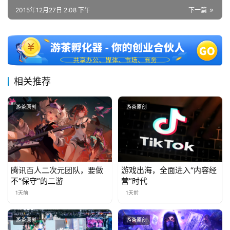
2015年12月27日 2:08 下午
下一篇
中
文
(
中
相关推荐
国
)
游茶原创
游茶原创
腾讯百人二次元团队，要做
游戏出海，全面进入“内容经
不“保守”的二游
营”时代
1天前
1天前
游茶原创
游茶原创