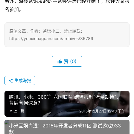
另外，游戏茶馆发起的金茶奖评选已经开始了，欢迎大家报
7
名参加。
月
3
原创文章，作者：茶馆小二，禁止转载：
0
https://youxichaguan.com/archives/36789
日
游
赞
(0)
茶
对
生成海报
接
腾讯、小米、360等“六国联军”结盟抵制“流量劫持”，
会
背后有何深意？
上
上一篇
2015年12月27日 12:43 下午
海
小米互娱尚进：2015年开发者分成11亿 测试游戏933
款
站