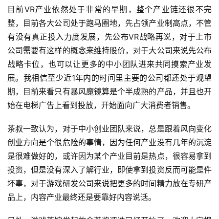
目前VR产业依然处于非常的早期，整个产业链还很不完
闲
整，目前各大公司处于跑马圈地，先占领产业制高点，不管
游
戏
有没有真正投入力度发展，先公布VR战略再说，对于上市
公司需要有这样的概念来维持股价，对于大公司来说先公布
2
战略卡位，也可以让更多的中小团队进来共同摸索产业发
0
展。我相信至少近1年内的时间里主要的公司都还处于观望
2
期，目前来看只有暴风魔镜算是个半成熟的产品，并且也开
5
始在电梯广告上看到投放，开始面向广大消费者销售。 
第
十
茶叔一致认为，对于中小创业团队来说，总是跟着风向变化
三
创业方向是个很危险的事情，因为任何产业没有几年的沉淀
届
金
是很难做好的，或许因为某个产业目前是热点，很容易拿到
茶
投资，但是没有深入了解行业，即使拿到投资反而可能是件
奖
坏事，对于游戏研发公司来说把更多的时间精力放在专研产
品上，内容产业最终还是要靠好内容说话。