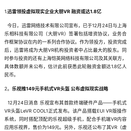
1.
迅雷领投虚拟现实企业大朋VR 融资或达1.8亿
今日，迅雷网络技术有限公司宣布，已于12月24日与上海
乐相科技有限公司（大朋VR）签署包括增资协议，业务合
作框架协议在内的一系列合作协议。作为领投方，投资完成
后，迅雷将成为大朋VR机构投资者中占比最大的股东。同
时参与投资的还有上海恺英网络科技有限公司及其关联方，
具体数额并未公布，估计此前获悉此轮融资金额达1.8亿人
民币。
2。
乐视推149元手机式VR头盔 公布虚拟现实战略
首
页
12月24日消息 乐视宣布其首款终端硬件产品——手机式
VR头盔LeVR COOL1正式发布。该产品搭载EUI VR版操作
游
系统，同时搭配顶配的乐视超级手机，配合手机端VR内容
茶
应用乐视界，售价为149元。另外，乐视还公布了其VR（虚
原