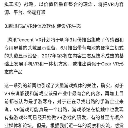
创
拟现实）战略，以价值链垂直整合的理念，将把VR内容
源、平台、终端打通
游
戏
3.腾讯布局VR硬体及软体,建设VR生态
业
界
腾讯Tencent VR计划将于明年3月份推出集成了传感器和
专用屏幕的头戴显示设备，6月推出带有电池的便携主机式
手
的头戴显示设备，2017年Q3将在内容生态及技术成熟的基
机
础上发展手机VR和一体机方案，或推出类似于Gear VR形
游
态的产品
戏
这一系列的新闻也引起了大量游戏媒体的关注，确实，对于
单
VR来说影视和游戏应该是产业中最吻合的内容，再加上目
机
前都被认为是手游寒冬，对于正在寻找出路的手游企业来
游
说，VR游戏可能真是一个出路，游戏茶馆在接触中也发现
戏
有些游戏公司已经开始做VR游戏的研发，有的甚至专项产
业媒体和论坛。但是，根据我们近一年的观察和交流，感觉
休