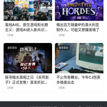
管线AI化、原生游戏和长期
做出百万销量IP的澳大利亚
主义：游戏AI进入新共识时
制作人，可能又想撞南墙了
代
2天前
3天前
游茶原创
游茶原创
探寻暗水真相之日 《杀死影
不止传奇舞台，今年CJ恺英
子》正式发售！首发折扣限
多维度出击
时开启中
3天前
3天前