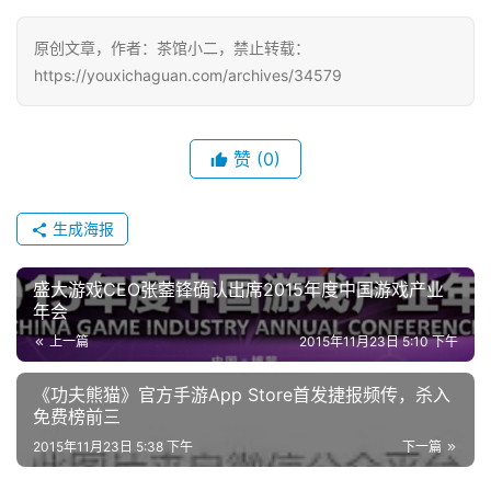
游
戏
原创文章，作者：茶馆小二，禁止转载：
https://youxichaguan.com/archives/34579
2
0
2
赞
(0)
5
第
生成海报
十
三
盛大游戏CEO张蓥锋确认出席2015年度中国游戏产业
届
年会
金
茶
上一篇
2015年11月23日 5:10 下午
奖
《功夫熊猫》官方手游App Store首发捷报频传，杀入
免费榜前三
2015年11月23日 5:38 下午
下一篇
7