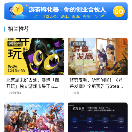
月
3
0
相关推荐
日
游戏业界
游戏业界
游
茶
对
接
北京周末好去处，暴造「摊
修剪皮毛，听些闲聊！《异
开玩」独立游戏市集正式开
兽发廊》全新预告与Steam
会
票！
免费试玩公开
21小时前
1天前
上
游戏业界
游戏业界
海
站