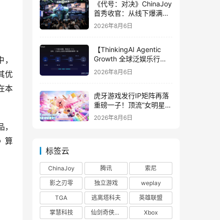
《代号：对决》ChinaJoy
首秀收官：从线下爆满看
见玩家的真实期待
2026年8月6日
【ThinkingAI Agentic
Growth 全球泛娱乐行业
中，
峰会】Agent 时代，人到
2026年8月6日
其优
底负责什么
在本
虎牙游戏发行IP矩阵再落
重磅一子！顶流“女明星”
ZANMANG LOOPY 正版
2026年8月6日
3D消除手游《消消奇遇》
品，
惊喜曝光
》算
标签云
ChinaJoy
腾讯
索尼
影之刃零
独立游戏
weplay
TGA
逃离塔科夫
英雄联盟
掌慧科技
仙剑奇侠传四
Xbox