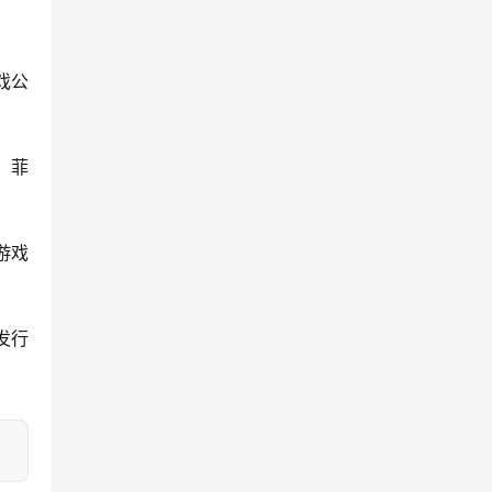
戏公
、菲
游戏
发行