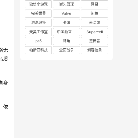
微信小游戏
街头篮球
网易
完美世界
Valve
闲鱼
泡泡玛特
卡游
米哈游
天美工作室
中国独立游戏联盟
Supercell
ps5
鹰角
逆神者
络无
帕斯亚科技
全面战争
刺客信条
品质
自身
，依