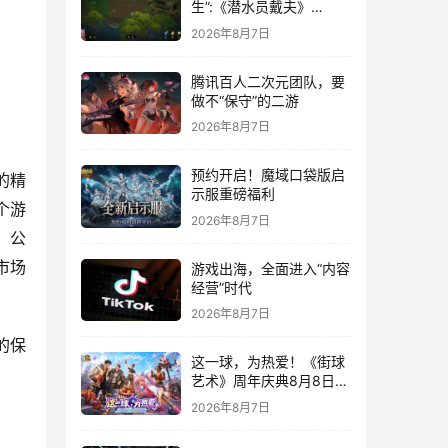
生”:《潜水员戴夫》
DLC《丛林》移动端定档
2026年8月7日
8月14日
腾讯百人二次元团队，要
做不“保守”的二游
2026年8月7日
预约开启！魔域口袋版启
的精
示服重磅福利
个游
2026年8月7日
，公
市场
游戏出海，全面进入“内容
经营”时代
2026年8月7日
的保
这一球，为热爱！《街球
。
艺术》周年庆典8月8日正
式上线，多重福利与全新
2026年8月7日
内容同步开启