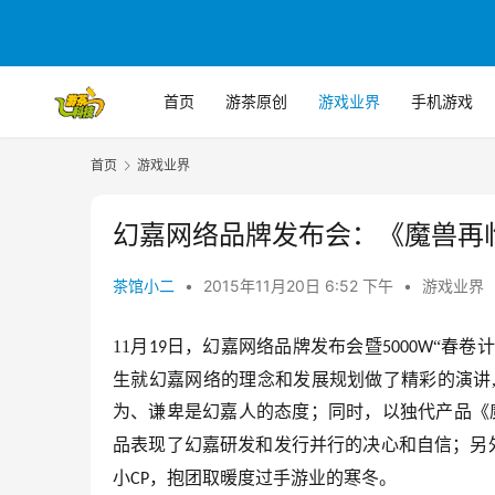
首页
游茶原创
游戏业界
手机游戏
首页
游戏业界
幻嘉网络品牌发布会：《魔兽再临
茶馆小二
•
2015年11月20日 6:52 下午
•
游戏业界
11月
日，幻嘉网络品牌发布会暨
“春卷
19
5000W
生就幻嘉网络的理念和发展规划做了精彩的演讲
为、谦卑是幻嘉人的态度
；同时，以独代产品《
品表现了幻嘉研发和发行并行的决心和自信；另
小
，抱团取暖度过手游业的寒冬。
CP