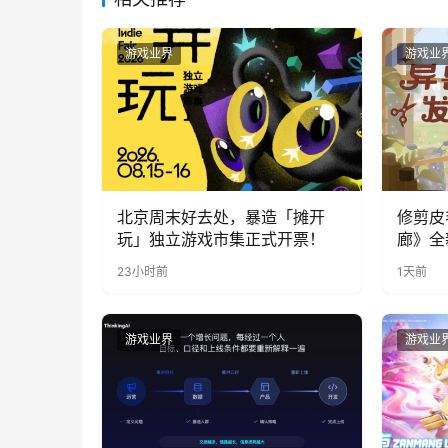
游戏业界
游戏业
北京周末好去处，暴造「摊开
修剪皮
玩」独立游戏市集正式开票！
廊》全
公开
23小时前
1天前
游戏业界
游戏业