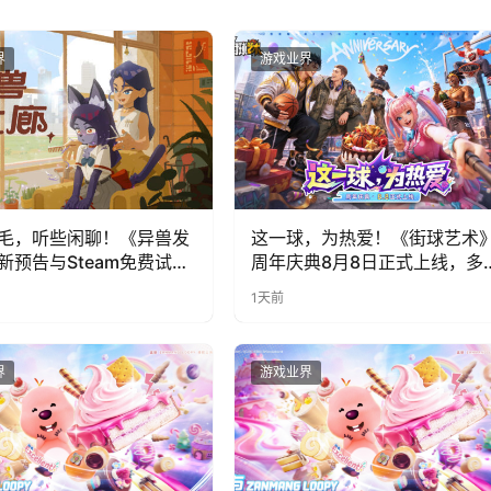
界
游戏业界
毛，听些闲聊！《异兽发
这一球，为热爱！《街球艺术
新预告与Steam免费试玩
周年庆典8月8日正式上线，多
福利与全新内容同步开启
1天前
界
游戏业界