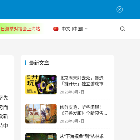
30日游茶对接会上海站
中文 (中国)
最新文章
北京周末好去处，暴造
「摊开玩」独立游戏市集
正式开票！
2026年8月7日
坚先
修剪皮毛，听些闲聊！
势而
《异兽发廊》全新预告与
款新
Steam免费试玩公开
2026年8月7日
持中
从“下海摸鱼”到“丛林求