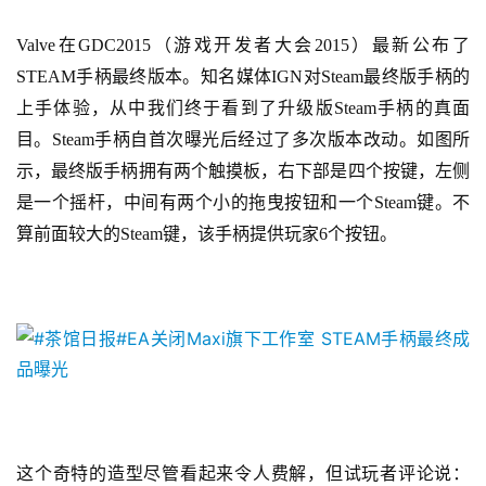
单
Valve在GDC2015（游戏开发者大会2015）最新公布了
机
STEAM手柄最终版本。知名媒体IGN对Steam最终版手柄的
游
上手体验，从中我们终于看到了升级版Steam手柄的真面
戏
目。Steam手柄自首次曝光后经过了多次版本改动。如图所
示，最终版手柄拥有两个触摸板，右下部是四个按键，左侧
休
是一个摇杆，中间有两个小的拖曳按钮和一个Steam键。不
闲
游
算前面较大的Steam键，该手柄提供玩家6个按钮。
戏
2
0
2
5
第
十
这个奇特的造型尽管看起来令人费解，但试玩者评论说：
三