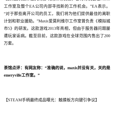
工作室及整个EA公司内部寻找新的工作机会。”EA表示。
首
页
“对于那些离开公司的员工，我们将为他们提供最佳的离职
计划和职业援助。”Maxis爱莫利维尔工作室曾负责《模拟城
游
市5》的研发。这款游戏2013年亮相，但由于服务器问题屡
茶
遭玩家诟病。截至目前，这款游戏在全球范围内售出了200
原
万套。
创
游
戏
茶馆点评：有网友称：“准确的说，maxis并没有关，关的是
业
emeryville工作室。”
界
手
机
【STEAM手柄最终成品曝光：触摸板方向键引争议】
游
戏