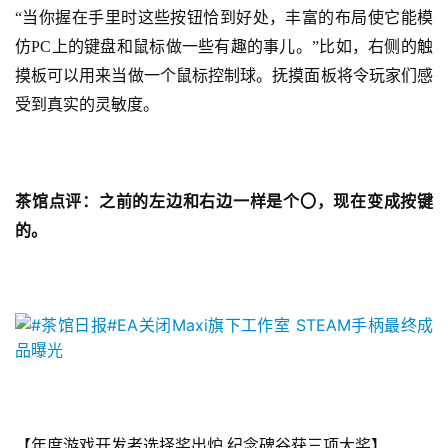
届
“当你握在手里时这些按钮恰到好处，丰富的布局使它能模
金
仿PC上的键盘和鼠标做一些有趣的事儿。”比如，右侧的触
茶
摸板可以用来当做一个鼠标控制球。抚摸面板将令玩家们感
奖
受到真实的灵敏度。
7
茶馆点评：之前的左边和右边一样是个〇，现在变成按键
月
的。
3
0
日
游
茶
对
【年度游戏开发者选择奖出炉 纪念碑谷获三项大奖】