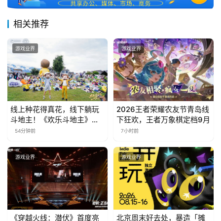
相关推荐
游戏业界
游戏业界
线上种花得真花，线下躺玩
2026王者荣耀农友节青岛线
斗地主！《欢乐斗地主》欢
下狂欢，王者万象棋定档9月
乐中国行·云南站精彩盘点
54分钟前
7小时前
游戏业界
游戏业界
《穿越火线：潜伏》首度亮
北京周末好去处，暴造「摊