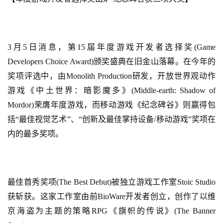
接
会
上
3月5日消息，第15届年度游戏开发者选择奖(Game 
Developers Choice Award)颁奖盛典在旧金山落幕。在今年的
海
奖项评选中，由Monolith Production研发，开放世界观动作
站
游戏《中土世界：暗影魔多》(Middle-earth: Shadow of 
Mordor)荣膺年度游戏，而移动游戏《纪念碑谷》则赢得包
括“最佳视觉艺术”、“创新及最佳掌持设备/移动游戏”奖项在
中
文
内的最多奖项。
(
中
国
)
最佳首秀奖项(The Best Debut)被独立游戏工作室Stoic Studio
获斩获。这家工作室由前BioWare开发者创立，创作了以维
京海盗为主题的策略RPG《旗帜的传说》(The Banner 