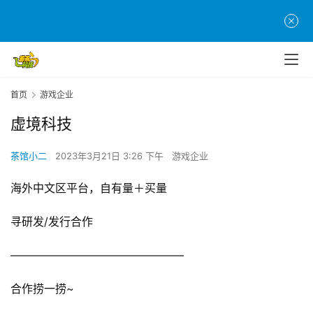
首
页
游
首页
游戏企业
茶
虚境科技
原
创
茶馆小二
2023年3月21日 3:26 下午
游戏企业
游
海外中文区平台，自有量＋买量
戏
业
寻研发/发行合作
界
———————————————–
手
机
合作捞一捞~
游