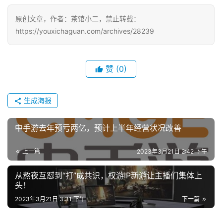
戏
原创文章，作者：茶馆小二，禁止转载：
单
https://youxichaguan.com/archives/28239
机
游
戏
赞
(0)
休
生成海报
闲
游
中手游去年预亏两亿，预计上半年经营状况改善
戏
上一篇
2023年3月21日 2:42 下午
2
0
从熬夜互怼到“打”成共识，权游IP新游让主播们集体上
2
头！
5
2023年3月21日 3:31 下午
下一篇
第
十