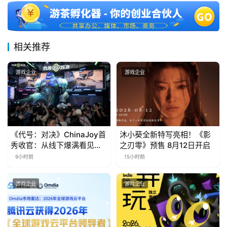
三
届
金
茶
相关推荐
奖
游戏企业
游戏企业
7
月
《代号：对决》ChinaJoy首
沐小葵全新特写亮相！《影
3
秀收官：从线下爆满看见玩
之刃零》预售 8月12日开启
家的真实期待
0
9小时前
15小时前
日
游戏企业
游戏企业
游
茶