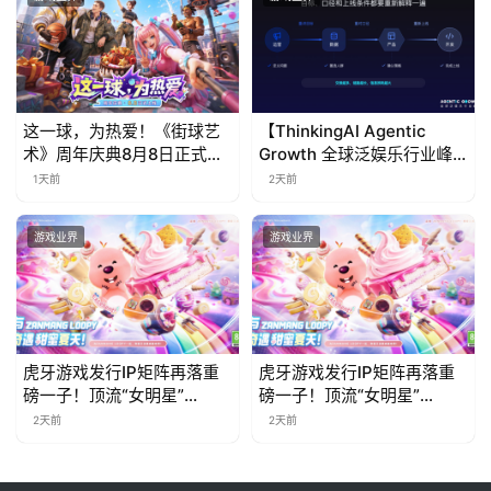
站
中
文
这一球，为热爱！《街球艺
【ThinkingAI Agentic
(
术》周年庆典8月8日正式上
Growth 全球泛娱乐行业峰
中
线，多重福利与全新内容同
会】Agent 时代，人到底负
1天前
2天前
国
步开启
责什么
)
游戏业界
游戏业界
虎牙游戏发行IP矩阵再落重
虎牙游戏发行IP矩阵再落重
磅一子！顶流“女明星”
磅一子！顶流“女明星”
ZANMANG LOOPY 正版3D
ZANMANG LOOPY 正版3D
2天前
2天前
消除手游《消消奇遇》惊喜
消除手游《消消奇遇》惊喜
曝光
曝光