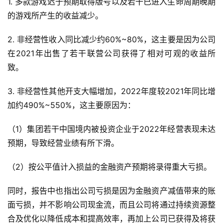
1. 多款游戏迟于预期取得版号以及若干已进入生命周期晚期
创
的游戏所产生的收益减少。
游
2. 非经营性收入同比减少约60%~80%，这主要是因为公司
戏
在2021年出售了若干联营公司获得了相对可观的收益所
业
致。
界
3. 非经营性其他开支大幅增加，2022年度较2021年同比增
手
加约490%~550%，这主要原因为：
机
游
（1）集团若干中国境内被投资企业于2022年经营表现未达
戏
预期，导致经营业绩有所下滑。
单
（2）按公平值计入损益的金融资产预期将录得重大亏损。
机
游
同时，报告中也指出公司亏损是因为金融资产减值带来的账
戏
面亏损，并不影响公司现金流，而且公司将通过持续资源整
合及优化以降低成本和提高效率，再加上公司已获得及将获