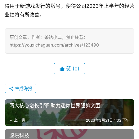
休
得用于新游戏发行的版号，使得公司2023年上半年的经营
闲
业绩将有所改善。
游
戏
原创文章，作者：茶馆小二，禁止转载：
2
https://youxichaguan.com/archives/123490
0
2
5
赞
(0)
第
十
三
生成海报
届
金
两大核心增长引擎 助力迷你世界强势突围
茶
奖
上一篇
2023年3月21日 1:32 下午
虚境科技