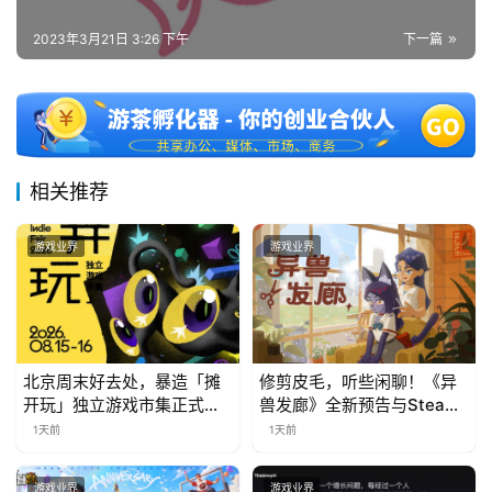
7
2023年3月21日 3:26 下午
下一篇
月
3
0
日
相关推荐
游
游戏业界
游戏业界
茶
对
接
会
北京周末好去处，暴造「摊
修剪皮毛，听些闲聊！《异
开玩」独立游戏市集正式开
兽发廊》全新预告与Steam
上
票！
免费试玩公开
1天前
1天前
海
游戏业界
游戏业界