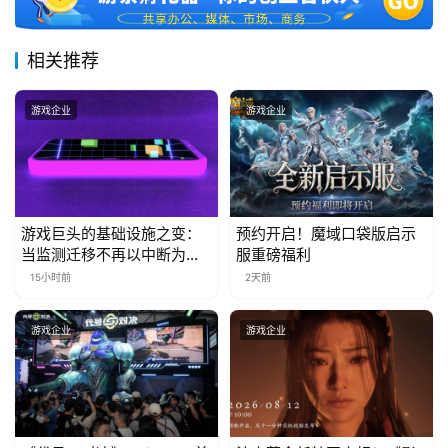
届
金
相关推荐
茶
奖
游戏企业
游戏企业
7
月
游戏巨头的基础设施之变：
预约开启！魔域口袋版启示
当监测迁移不再以中断为代
服重磅福利
3
价
15小时前
2天前
0
日
游戏企业
游戏企业
游
茶
对