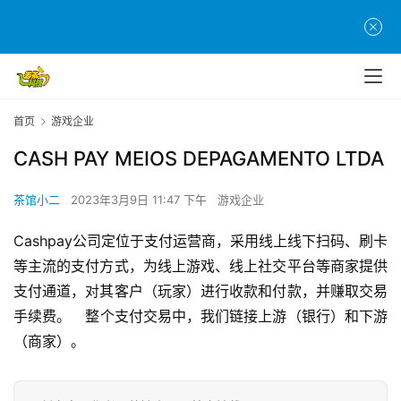
首
页
游
首页
游戏企业
茶
原
CASH PAY MEIOS DEPAGAMENTO LTDA
创
茶馆小二
2023年3月9日 11:47 下午
游戏企业
游
戏
Cashpay公司定位于支付运营商，采用线上线下扫码、刷卡
业
等主流的支付方式，为线上游戏、线上社交平台等商家提供
界
支付通道，对其客户（玩家）进行收款和付款，并赚取交易
手续费。	整个支付交易中，我们链接上游（银行）和下游
手
（商家）。
机
游
戏