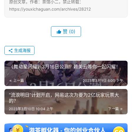
原创文章，作者：茶馆小二，禁止转载：
https://youxichaguan.com/archives/28212
单
机
游
赞
(0)
戏
生成海报
休
闲
游
《舞动星闪耀》3月16日公测！赖美云等你一起闪耀！
戏
上一篇
2023年3月9日 6:00 下午
2
“流浪明日”计划开启，网易这次为要为2亿玩家玩票大
0
的？
2
2023年3月10日 10:04 上午
下一篇
5
第
十
三