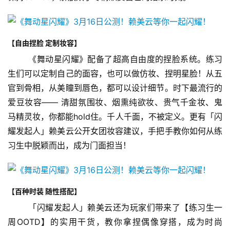
单
机
【自由捏脸 定制妆容】
游
《舞动星闪耀》配备了超高自由度的捏脸系统。练习
戏
生们可以定制自己的面容，也可以做仿妆、捏明星脸！从五
官到骨相，从美瞳到唇色，都可以设计细节。时下最流行的
休
闲
爱豆妆容—— 清甜氛围妆、烟熏纯欲妆、贵气千金妆、鬼
游
马精灵妆，你都能hold住。千人千面，不被定义。更有「闪
戏
耀发起人」赖美云公开女团妆容建议，手把手教你如何从练
习生中脱颖而出，成为门面担当！
2
0
2
5
【百种时装 随性搭配】
第
「闪耀发起人」赖美云还为玩家们带来了【练习生一
十
周OOTD】的实用干货，教你拿捏偶像穿搭，成为时尚
三