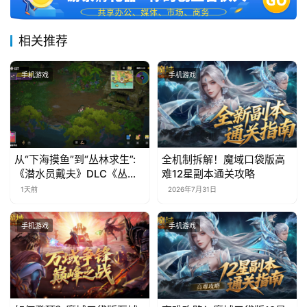
相关推荐
手机游戏
手机游戏
从“下海摸鱼”到“丛林求生”:
全机制拆解！魔域口袋版高
《潜水员戴夫》DLC《丛
难12星副本通关攻略
林》移动端定档8月14日
1天前
2026年7月31日
手机游戏
手机游戏