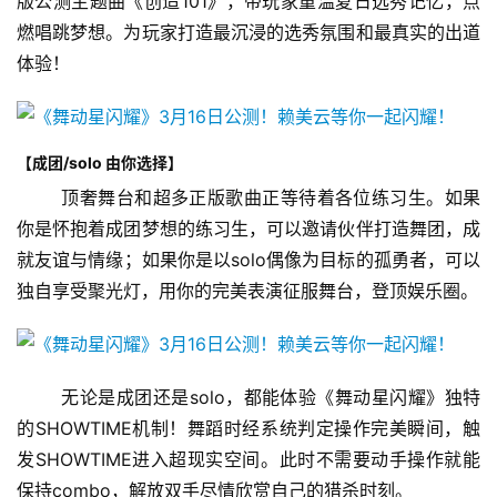
版公测主题曲《创造101》，带玩家重温夏日选秀记忆，点
燃唱跳梦想。为玩家打造最沉浸的选秀氛围和最真实的出道
首
体验！
页
游
茶
【成团/solo 由你选择】
原
顶奢舞台和超多正版歌曲正等待着各位练习生。如果
创
你是怀抱着成团梦想的练习生，可以邀请伙伴打造舞团，成
就友谊与情缘；如果你是以solo偶像为目标的孤勇者，可以
游
独自享受聚光灯，用你的完美表演征服舞台，登顶娱乐圈。
戏
业
界
无论是成团还是solo，都能体验《舞动星闪耀》独特
手
的
SHOWTIME
机制！舞蹈时
经系统判定操作完美瞬间，触
机
发SHOWTIME进入超现实空间。此时不需要动手操作就能
游
戏
保持combo，解放双手尽情欣赏自己的猎杀时刻。