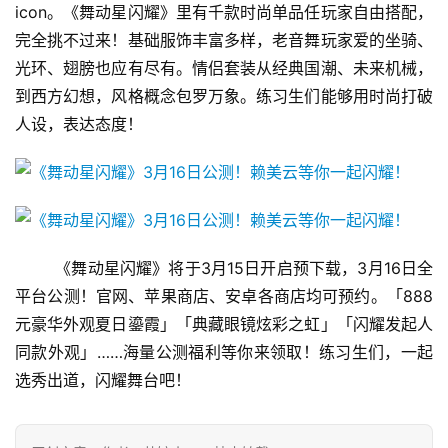
icon。
《舞动星闪耀》里有千款时尚单品任玩家自由搭配，
届
完全挑不过来！基础服饰丰富多样，老音舞玩家爱的坐骑、
金
光环、翅膀也应有尽有。情侣套装从经典国潮、未来机械，
茶
奖
到西方幻想，风格概念包罗万象。练习生们能够用时尚打破
人设，表达态度！
7
月
3
《舞动星闪耀》
将于3月15日
开启预下载，3月16日全
0
平台公测！官网、苹果商店、安卓各商店均可预约。「888
元豪华外观夏日鎏霞」「典藏眼镜炫彩之虹」「闪耀发起人
日
同款外观」……海量公测福利等你来领取！练习生们，一起
游
选秀出道，闪耀舞台吧！
茶
对