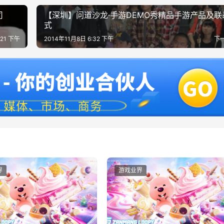
司
【深圳】问道沙龙·手游DEMO秀精品手游产品及联
式
:21 下午
2014年11月8日 6:32 下午
下
界
游戏业界