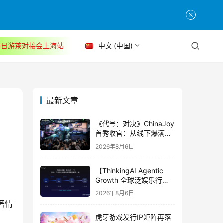
30日游茶对接会上海站
中文 (中国)
最新文章
《代号：对决》ChinaJoy
首秀收官：从线下爆满看
见玩家的真实期待
2026年8月6日
【ThinkingAI Agentic
Growth 全球泛娱乐行业
峰会】Agent 时代，人到
2026年8月6日
底负责什么
著情
虎牙游戏发行IP矩阵再落