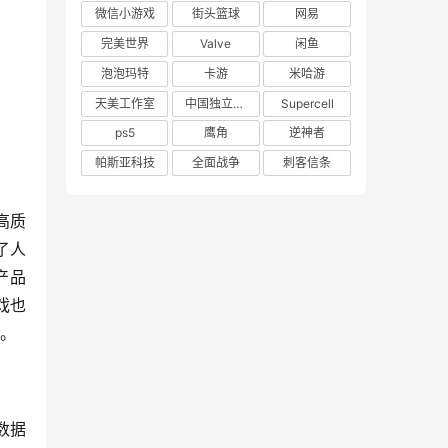
微信小游戏
街头篮球
网易
完美世界
Valve
闲鱼
泡泡玛特
卡游
米哈游
天美工作室
中国独立游戏联盟
Supercell
ps5
鹰角
逆神者
帕斯亚科技
全面战争
刺客信条
高质
了人
产品
戏也
》。
数据