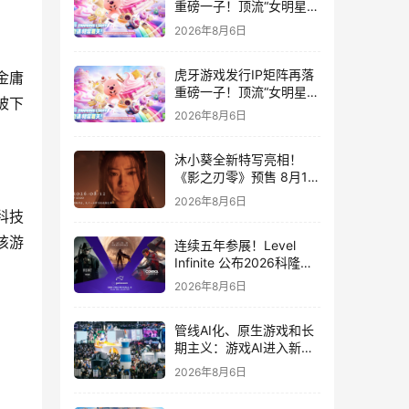
重磅一子！顶流“女明星”
ZANMANG LOOPY 正版
2026年8月6日
3D消除手游《消消奇遇》
惊喜曝光
虎牙游戏发行IP矩阵再落
金庸
重磅一子！顶流“女明星”
被下
ZANMANG LOOPY 正版
2026年8月6日
3D消除手游《消消奇遇》
惊喜曝光
沐小葵全新特写亮相！
《影之刃零》预售 8月12
日开启
2026年8月6日
科技
该游
连续五年参展！Level
Infinite 公布2026科隆游
戏展产品阵容
2026年8月6日
管线AI化、原生游戏和长
期主义：游戏AI进入新共
识时代
2026年8月6日