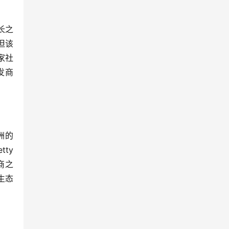
长之
但该
家社
开发商
洲的
y 
商之
生态