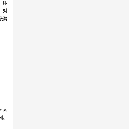
。即
。对
袭游
se
列。