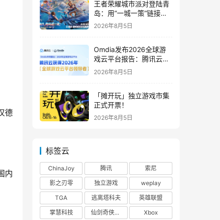
王者荣耀城市派对登陆青
岛：用“一城一策”链接海
洋场景，以双向奔赴带动
2026年8月5日
夏日文旅
Omdia发布2026全球游
戏云平台报告：腾讯云连
续两年入选“领导者”象限
2026年8月5日
「摊开玩」独立游戏市集
正式开票！
汉德
2026年8月5日
标签云
ChinaJoy
腾讯
索尼
国内
影之刃零
独立游戏
weplay
TGA
逃离塔科夫
英雄联盟
掌慧科技
仙剑奇侠传四
Xbox