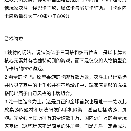
他玩家决斗—怪兽卡主攻，魔法卡与陷阱卡辅助。（卡组内
卡牌数量须大于40张小于80张）
游戏特色
1.独特的玩法。玩法类似于三国杀和炉石传说，是以卡牌为
核心元素并有着独特规则的游戏，而不是仅仅将人物模型变
为卡牌的RPG游戏。
2.海量的卡牌。原型桌游的卡牌有数万张，决斗王已经筛选
并收录了其中的上千张并在不断增加中，玩家有足够的选择
首
搭配出属于自己风格的卡牌组合。
页
3.唯一性迄今为止，这是真正的全球首款也是唯一一款以此
款桌游的题材和玩法研发的手机网游，甚至包括端游、页
游
游。完全独享其所拥有的全球数千万、国内近千万的海量玩
茶
家基础（这些玩家不是简单的注册量，而是几乎一定会成为
原