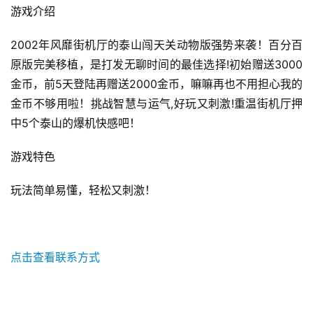
游戏介绍
闲
游
2002年风靡街机厅的泰山闯天关动物版强势来袭！百分百
戏
原版完美移植，是打发无聊时间的最佳选择!初始赠送3000
金币，前5天登陆再赠送2000金币，嘛嘛再也不用担心我的
2
金币不够用啦！挑战智慧与运气,好玩又刺激!重温街机厅押
0
2
中5个泰山的爆机快感吧！
5
第
游戏特色
十
三
玩法简单易懂，轻松又刺激！
届
金
茶
奖
点击查看联系方式