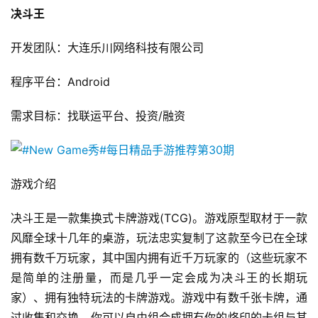
决斗王
开发团队：大连乐川网络科技有限公司
程序平台：Android
需求目标：找联运平台、投资/融资
游戏介绍
决斗王是一款集换式卡牌游戏(TCG)。游戏原型取材于一款
风靡全球十几年的桌游，玩法忠实复制了这款至今已在全球
拥有数千万玩家，其中国内拥有近千万玩家的（这些玩家不
是简单的注册量，而是几乎一定会成为决斗王的长期玩
家）、拥有独特玩法的卡牌游戏。游戏中有数千张卡牌，通
过收集和交换，你可以自由组合成拥有你的烙印的卡组与其