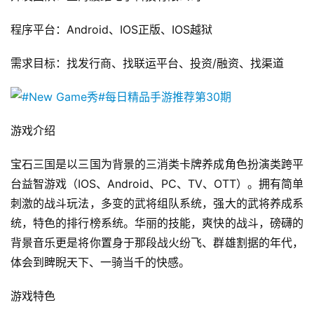
程序平台：Android、IOS正版、IOS越狱
需求目标：找发行商、找联运平台、投资/融资、找渠道
游戏介绍
宝石三国是以三国为背景的三消类卡牌养成角色扮演类跨平
台益智游戏（IOS、Android、PC、TV、OTT）。拥有简单
刺激的战斗玩法，多变的武将组队系统，强大的武将养成系
统，特色的排行榜系统。华丽的技能，爽快的战斗，磅礴的
背景音乐更是将你置身于那段战火纷飞、群雄割据的年代，
体会到睥睨天下、一骑当千的快感。
游戏特色