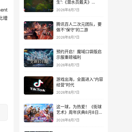
生”:《潜水员戴夫》
DLC《丛林》移动端定档
nt 
2026年8月7日
8月14日
比增
腾讯百人二次元团队，要
做不“保守”的二游
2026年8月7日
预约开启！魔域口袋版启
示服重磅福利
2026年8月7日
游戏出海，全面进入“内容
经营”时代
2026年8月7日
这一球，为热爱！《街球
艺术》周年庆典8月8日正
式上线，多重福利与全新
2026年8月7日
内容同步开启