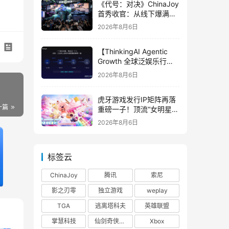
《代号：对决》ChinaJoy
首秀收官：从线下爆满看
见玩家的真实期待
2026年8月6日
【ThinkingAI Agentic
Growth 全球泛娱乐行业
峰会】Agent 时代，人到
2026年8月6日
底负责什么
虎牙游戏发行IP矩阵再落
一篇
重磅一子！顶流“女明星”
ZANMANG LOOPY 正版
2026年8月6日
3D消除手游《消消奇遇》
惊喜曝光
标签云
ChinaJoy
腾讯
索尼
影之刃零
独立游戏
weplay
TGA
逃离塔科夫
英雄联盟
掌慧科技
仙剑奇侠传四
Xbox