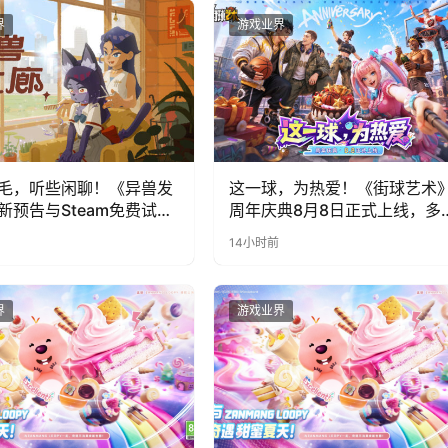
界
游戏业界
毛，听些闲聊！《异兽发
这一球，为热爱！《街球艺术
新预告与Steam免费试玩
周年庆典8月8日正式上线，多
福利与全新内容同步开启
14小时前
界
游戏业界