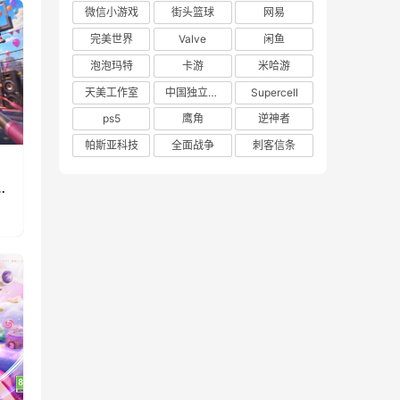
微信小游戏
街头篮球
网易
完美世界
Valve
闲鱼
泡泡玛特
卡游
米哈游
天美工作室
中国独立游戏联盟
Supercell
ps5
鹰角
逆神者
帕斯亚科技
全面战争
刺客信条
》
重