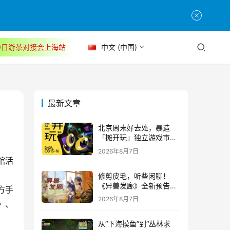
30日游茶对接会上海站
中文 (中国)
最新文章
北京周末好去处，暴造
「摊开玩」独立游戏市集
正式开票！
2026年8月7日
馆活
修剪皮毛，听些闲聊！
《异兽发廊》全新预告与
方手
Steam免费试玩公开
2026年8月7日
》、
从“下海摸鱼”到“丛林求