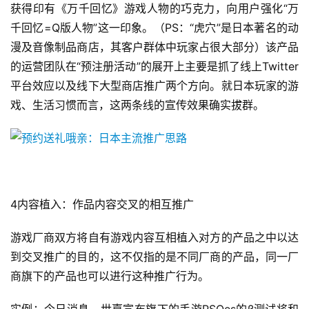
获得印有《万千回忆》游戏人物的巧克力，向用户强化“万
2
千回忆=Q版人物”这一印象。（PS：“虎穴”是日本著名的动
5
第
漫及音像制品商店，其客户群体中玩家占很大部分）该产品
十
的运营团队在“预注册活动”的展开上主要是抓了线上Twitter
三
平台效应以及线下大型商店推广两个方向。就日本玩家的游
届
戏、生活习惯而言，这两条线的宣传效果确实拔群。
金
茶
奖
4内容植入：作品内容交叉的相互推广
7
月
游戏厂商双方将自有游戏内容互相植入对方的产品之中以达
到交叉推广的目的，这不仅指的是不同厂商的产品，同一厂
3
商旗下的产品也可以进行这种推广行为。
0
日