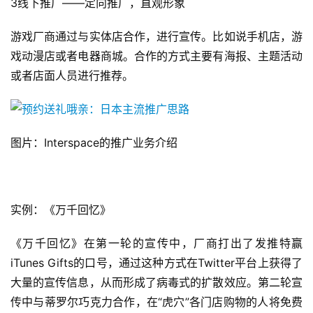
3线下推广——定向推广，直观形象
手
游戏厂商通过与实体店合作，进行宣传。比如说手机店，游
机
戏动漫店或者电器商城。合作的方式主要有海报、主题活动
游
或者店面人员进行推荐。
戏
单
机
图片：Interspace的推广业务介绍
游
戏
休
实例：《万千回忆》
闲
游
《万千回忆》在第一轮的宣传中，厂商打出了发推特赢
戏
iTunes Gifts的口号，通过这种方式在Twitter平台上获得了
大量的宣传信息，从而形成了病毒式的扩散效应。第二轮宣
2
传中与蒂罗尔巧克力合作，在“虎穴”各门店购物的人将免费
0