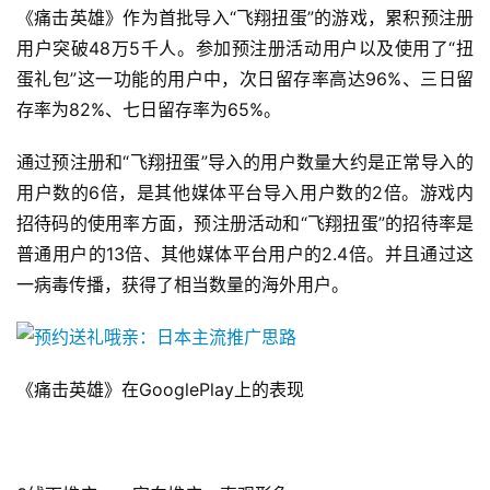
《痛击英雄》作为首批导入“飞翔扭蛋”的游戏，累积预注册
用户突破48万5千人。参加预注册活动用户以及使用了“扭
蛋礼包”这一功能的用户中，次日留存率高达96%、三日留
存率为82%、七日留存率为65%。
通过预注册和“飞翔扭蛋”导入的用户数量大约是正常导入的
首
用户数的6倍，是其他媒体平台导入用户数的2倍。游戏内
页
招待码的使用率方面，预注册活动和“飞翔扭蛋”的招待率是
游
普通用户的13倍、其他媒体平台用户的2.4倍。并且通过这
茶
一病毒传播，获得了相当数量的海外用户。
原
创
《痛击英雄》在GooglePlay上的表现
游
戏
业
界