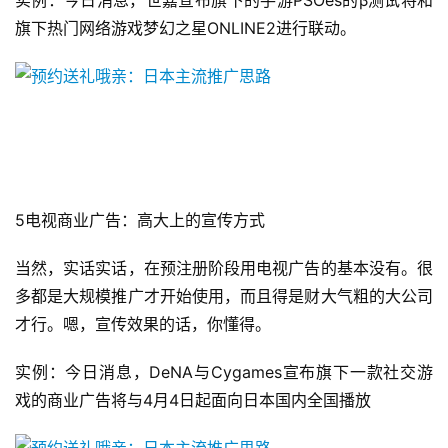
实例：今日消息，世嘉宣布旗下的手游PSOes的β测试将和
旗下热门网络游戏梦幻之星ONLINE2进行联动。
游
茶
对
接
会
上
5电视商业广告：高大上的宣传方式
海
当然，实话实话，在预注册阶段用电视广告的基本没有。很
站
多都是大规模推广才开始使用，而且得是财大气粗的大公司
才行。嗯，宣传效果的话，你懂得。
中
实例：今日消息，DeNA与Cygames宣布旗下一款社交游
文
戏的商业广告将与4月4日起面向日本国内全国播放
(
中