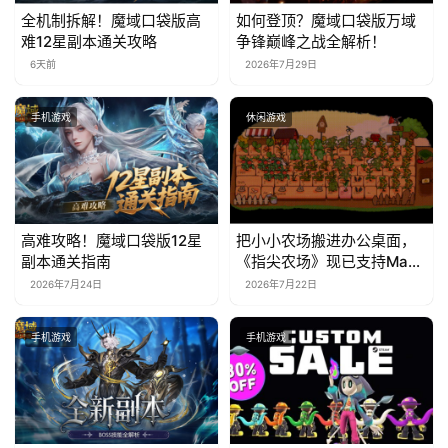
全机制拆解！魔域口袋版高
如何登顶？魔域口袋版万域
难12星副本通关攻略
争锋巅峰之战全解析！
6天前
2026年7月29日
手机游戏
休闲游戏
高难攻略！魔域口袋版12星
把小小农场搬进办公桌面，
副本通关指南
《指尖农场》现已支持Mac
系统！
2026年7月24日
2026年7月22日
手机游戏
手机游戏