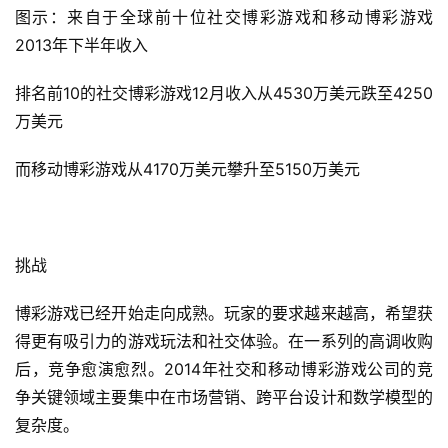
图示：来自于全球前十位社交博彩游戏和移动博彩游戏
戏
2013年下半年收入
业
界
排名前10的社交博彩游戏12月收入从4530万美元跌至4250
万美元
手
机
而移动博彩游戏从4170万美元攀升至5150万美元
游
戏
单
挑战
机
游
博彩游戏已经开始走向成熟。玩家的要求越来越高，希望获
戏
得更有吸引力的游戏玩法和社交体验。在一系列的高调收购
后，竞争愈演愈烈。2014年社交和移动博彩游戏公司的竞
休
争关键领域主要集中在市场营销、跨平台设计和数学模型的
闲
复杂度。
游