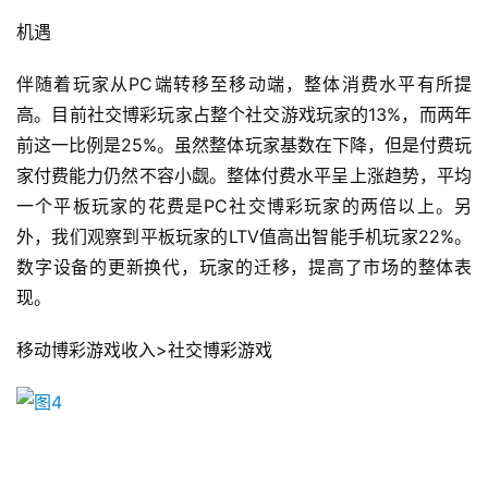
机遇
伴随着玩家从PC端转移至移动端，整体消费水平有所提
高。目前社交博彩玩家占整个社交游戏玩家的13%，而两年
前这一比例是25%。虽然整体玩家基数在下降，但是付费玩
家付费能力仍然不容小觑。整体付费水平呈上涨趋势，平均
一个平板玩家的花费是PC社交博彩玩家的两倍以上。另
外，我们观察到平板玩家的LTV值高出智能手机玩家22%。
首
数字设备的更新换代，玩家的迁移，提高了市场的整体表
页
现。
游
移动博彩游戏收入>社交博彩游戏
茶
原
创
游