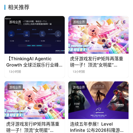
相关推荐
游戏业界
游戏业界
【ThinkingAI Agentic
虎牙游戏发行IP矩阵再落重
Growth 全球泛娱乐行业峰
磅一子！顶流“女明星”
会】Agent 时代，人到底负
ZANMANG LOOPY 正版3D
13小时前
13小时前
责什么
消除手游《消消奇遇》惊喜
曝光
游戏业界
游戏业界
虎牙游戏发行IP矩阵再落重
连续五年参展！Level
磅一子！顶流“女明星”
Infinite 公布2026科隆游戏