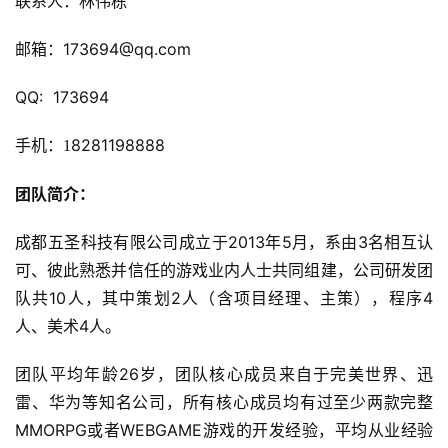
联系人：林伟栋
首
邮箱：173694@qq.com
页
QQ:  173694
游
茶
手机：
8281198888
1
原
创
团队简介：
成都五圣科技有限公司成立于2013年5月，系由3名相互认
游
戏
可、彼此熟悉并信任的游戏业内人士共同组建，公司研发团
业
队共10人，其中策划2人（含项目经理、主策），程序4
界
人、美术4人。
手
团队平均年龄26岁，团队核心成员来自于完美世界、迅
机
雷、华为等知名公司，所有核心成员均有过至少两款完整
游
MMORPG或者WEBGAME游戏的开发经验，平均从业经验
戏