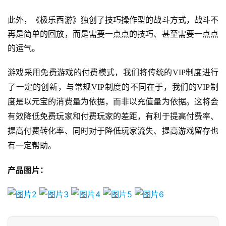
届
此外，《极乐西游》独创了技巧操作型的战斗方式，战斗不
金
再是简单的回放，而是需要一点点的技巧、甚至需要一点点
茶
的运气。
奖
游戏采用免费游戏的付费模式，我们将传统的
VIP
制度进行
了一定的创新，与常规
VIP
制度的不同在于，我们的
VIP
制
7
度是以元宝的消费量为依据，而非以充值量为依据。这将会
月
有效降低免费玩家和付费玩家的差距，有利于提高付费率、
3
提高付费转化率、同时对于降低玩家流失、提高游戏留存也
有一定帮助。
0
日
产品图片：
游
茶
对