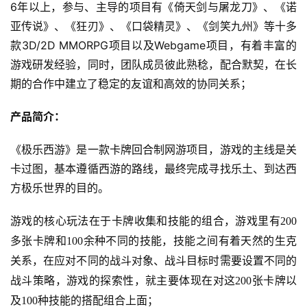
6年以上，参与、主导的项目有《倚天剑与屠龙刀》、《诺
亚传说》、《狂刃》、《口袋精灵》、《剑笑九州》等十多
单
款3D/2D MMORPG项目以及Webgame项目，有着丰富的
机
游戏研发经验，同时，团队成员彼此熟稔，配合默契，在长
游
戏
期的合作中建立了稳定的友谊和高效的协同关系；
产品简介：
休
闲
《极乐西游》是一款卡牌回合制网游项目，游戏的主线是关
游
卡过图，基本遵循西游的路线，最终完成寻找乐土、到达西
戏
方极乐世界的目的。
2
游戏的核心玩法在于卡牌收集和技能的组合，游戏里有
200
0
2
多张卡牌和
100
余种不同的技能，技能之间有着天然的生克
5
关系，在应对不同的战斗对象、战斗目标时需要设置不同的
第
战斗策略，游戏的探索性，就主要体现在对这
200
张卡牌以
十
及
100
种技能的搭配组合上面；
三