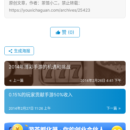
原创文章，作者：茶馆小二，禁止转载：
接
https://youxichaguan.com/archives/25423
会
上
赞
(0)
海
站
生成海报
2014年博彩手游的机遇和挑战
中
文
上一篇
2014年2月26日 4:41 下午
(
中
0.15%的玩家贡献手游50%收入
国
)
2014年2月27日 11:26 上午
下一篇