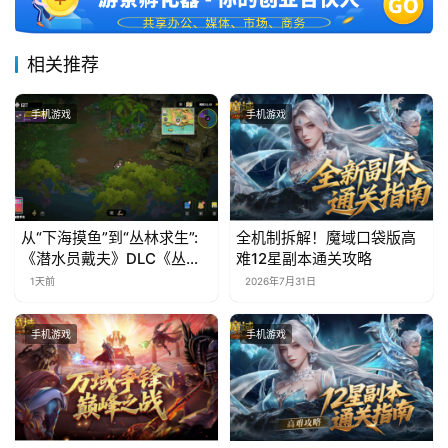
相关推荐
手机游戏
手机游戏
从“下海摸鱼”到“丛林求生”:
全机制拆解！魔域口袋版高
《潜水员戴夫》DLC《丛
难12星副本通关攻略
林》移动端定档8月14日
1天前
2026年7月31日
手机游戏
手机游戏