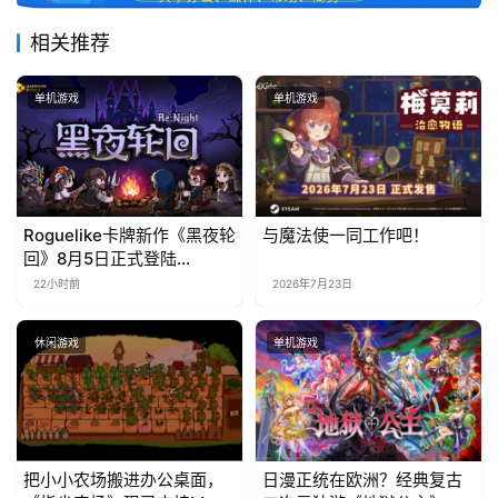
相关推荐
单机游戏
单机游戏
Roguelike卡牌新作《黑夜轮
与魔法使一同工作吧！
回》8月5日正式登陆
Steam，首发9折优惠开启
22小时前
2026年7月23日
休闲游戏
单机游戏
把小小农场搬进办公桌面，
日漫正统在欧洲？经典复古