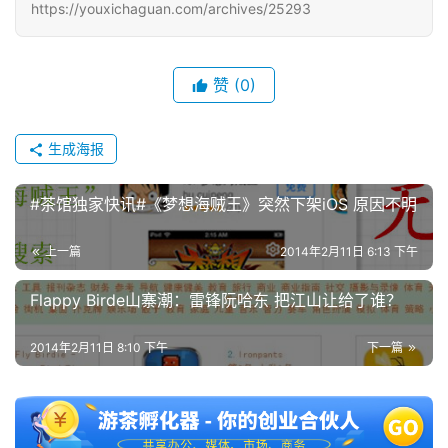
https://youxichaguan.com/archives/25293
接
会
赞
(0)
上
海
生成海报
站
#茶馆独家快讯#《梦想海贼王》突然下架iOS 原因不明
中
上一篇
2014年2月11日 6:13 下午
文
(
Flappy Birde山寨潮：雷锋阮哈东 把江山让给了谁？
中
国
2014年2月11日 8:10 下午
下一篇
)