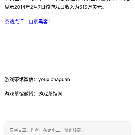
届
显示2014年2月7日该游戏日收入为515万美元。
金
茶
茶馆点评：自家黑客？
奖
7
月
3
游戏茶馆微信：youxichaguan
0
游戏茶馆微博：游戏茶馆网
日
游
茶
对
原创文章，作者：茶馆小二，禁止转载：