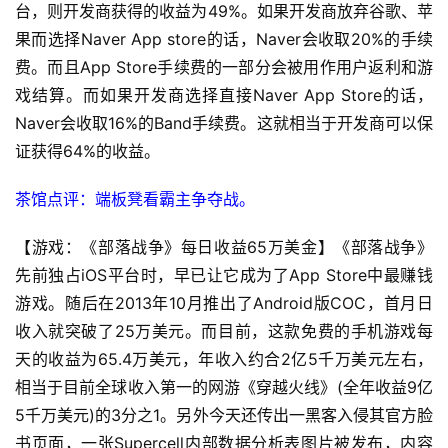
台，则开发商获得的收益为49%。如果开发商放弃谷歌、苹
单
果而选择Naver App store的话，Naver会收取20%的手续
机
费。而且App Store手续费的一部分会被用作用户返利和游
游
戏结算。而如果开发商选择直接Naver App Store的话，
戏
Naver会收取16%的Band手续费。这就相当于开发商可以保
证获得64%的收益。
休
闲
茶馆点评：端板凳看霸主争夺战。
游
戏
【游戏：《部落战争》每日收益65万美金】《部落战争》
先前独占iOS平台时，早已让它成为了App Store中最赚钱
2
游戏。随后在2013年10月推出了Android版COC，首月日
0
收入就突破了25万美元。而目前，这款免费的手机游戏每
2
天的收益为65.4万美元，年收入约合2亿5千万美元左右，
5
第
相当于目前全球收入第一的网游《穿越火线》(全年收益9亿
十
5千万美元)的3分之1。另外今天还传出一黑客入侵其官方脸
三
书页面，一张Supercell内部数据分析表图片被发布，内容