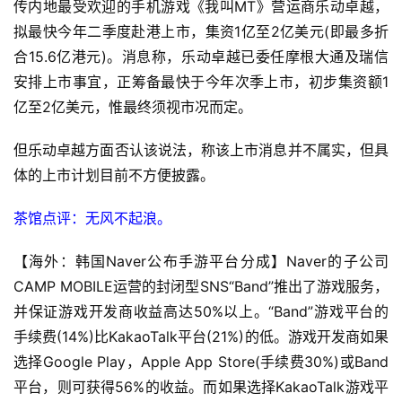
传内地最受欢迎的手机游戏《我叫MT》营运商乐动卓越，
首
拟最快今年二季度赴港上市，集资1亿至2亿美元(即最多折
页
合15.6亿港元)。消息称，乐动卓越已委任摩根大通及瑞信
安排上市事宜，正筹备最快于今年次季上市，初步集资额1
游
亿至2亿美元，惟最终须视市况而定。
茶
原
但乐动卓越方面否认该说法，称该上市消息并不属实，但具
创
体的上市计划目前不方便披露。
游
茶馆点评：无风不起浪。
戏
业
【海外：韩国Naver公布手游平台分成】Naver的子公司
界
CAMP MOBILE运营的封闭型SNS“Band”推出了游戏服务，
并保证游戏开发商收益高达50%以上。“Band”游戏平台的
手
手续费(14%)比KakaoTalk平台(21%)的低。游戏开发商如果
机
选择Google Play，Apple App Store(手续费30%)或Band
游
戏
平台，则可获得56%的收益。而如果选择KakaoTalk游戏平