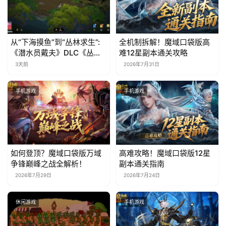
从“下海摸鱼”到“丛林求生”:
全机制拆解！魔域口袋版高
《潜水员戴夫》DLC《丛
难12星副本通关攻略
林》移动端定档8月14日
3天前
2026年7月31日
手机游戏
手机游戏
如何登顶？魔域口袋版万域
高难攻略！魔域口袋版12星
争锋巅峰之战全解析！
副本通关指南
2026年7月29日
2026年7月24日
休闲游戏
手机游戏