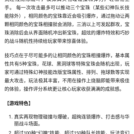
界
手。 每一次攻击最多可以推动三个宝珠（某些幻神队长技
能除外），相同颜色的宝珠靠近会吸引爆炸，通过拖动让两
手
颗相同颜色的宝珠相撞就会消除，三消以上可发起群攻，宝
机
珠消除后会从界面随机冲出新宝珠，超炫的爆炸特效和巧妙
游
的战斗随机性持续给玩家带来惊喜体验。
戏
技巧点在于尽可能多的让相同颜色的宝珠相撞爆炸，基本属
单
性共有5种宝珠，花球、黑洞球等特殊宝珠会随机出现，玩
机
家可通过特殊幻神技能改版宝珠属性、排列、拖球数等实现
游
戏
最大攻击，玩法极其丰富，不用在操作上烧脑即能带来极佳
的体验，操作评分系统更让核心玩家收获满满的成就感。
休
【游戏特色】
闲
游
真实再现物理碰撞与爆破，超绚连锁爆炸、打击感与华
戏
丽战斗场面。
超过
种“幻神”技能、超过
种队长技能，玩法变幻
100
150