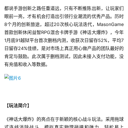
都说手游创新之路任重道远，只有不断推陈出新，让玩家们
眼前一亮，才有机会打造出引领行业潮流的优秀产品。历时
8个月的创新旅途，超过20次核心玩法迭代，MasonGame
首款创新休闲益智RPG混合卡牌手游《神话大爆炸》，今年
1月底91越狱平台首次删档内测，收获次日留存52%，平均7
日留存24%佳绩，是对市场上真正用心做产品的团队最好的
首
肯定与鼓励。此次属于删档测试，因此未接入支付功能，没
页
有充值和收入等数据。
游
茶
原
创
【玩法简介】
游
戏
《神话大爆炸》的亮点在于新颖的核心战斗玩法。采用拖球
业
式连线消除战斗，模拟真实物理碰撞和弹力，轻松易上