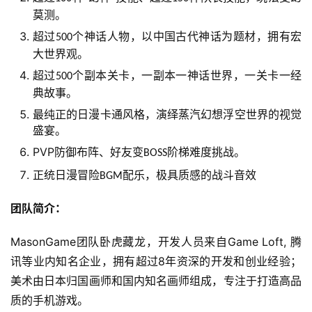
2
莫测。
0
2
超过
宏
个神话人物，以中国古代神话为题材，拥有
500
5
大世界观。
第
超过
个副本关卡，一副本一神话世界，一关卡一经
500
十
典故事。
三
最纯正的日漫卡通风格，演绎蒸汽幻想浮空世界的视觉
届
盛宴。
金
PVP
茶
防御布阵、好友变
阶梯难度挑战。
BOSS
奖
正统日漫冒险
配乐，极具质感的战斗音效
BGM
团队简介：
7
MasonGame团队卧虎藏龙，开发人员来自Game Loft, 腾
月
讯等业内知名企业，拥有超过8年资深的开发和创业经验；
美术由日本归国画师和国内知名画师组成，专注于打造高品
3
质的手机游戏。
0