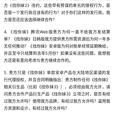
方《找你妹2》违约，这些早有预谋的卑劣的侵权行为，是
否是一个发行商应该有的行为？对于你们这样的发行商，我
首
页
方是否还应该选择继续合作？
4. 《找你妹》腾讯Web版贵方为何一直不给我方发结算
游
茶
单？《找你妹》日韩版我方提供贵方所需资源后为何一年多
原
无任何推动？《找你妹》安卓版为何对账单经常延期晚给，
创
并且至今只结算到去年5月份？如果没有这些问题，我想我
方还是有意向考虑与贵方继续合作的。
游
戏
5. 贵方只是《找你妹》单款安卓产品在大陆地区渠道的发
业
行代理授权，并且合同明确指出：贵方制作任何《找你妹》
界
相关衍生品（比如《找你妹3》），必须经由我方允许，请
问贵方合作产品衍生产品《找你妹3》立项之时，是否有经
手
过我方允许吗？使用我方品牌，有经过我方允许吗？盗用我
机
方资源和设计，有经过我方允许吗？
游