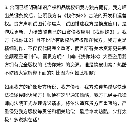
戏
6. 合同已经明确知识产权和品牌权归我方独占拥有，我方晒
出关键条款后，证明我方有《找你妹2》合法的开发和运营
单
权。贵方声明试图转移焦点，试图描述我方是换皮应用，是
机
游戏更新，力挺热酷自己的山寨侵权应用《找你妹3》。我
游
戏
方《找你妹2》且不说所有版权品牌权都在我方，我方更是
精细制作，不仅仅代码完全重写，而且所有美术资源更是完
休
全颠覆重写制作。而贵方呢？山寨《找你妹3》大量盗用我
闲
方拥有完全版权的《找你妹》的资源，谁是换皮山寨？热酷
游
不妨给大家解释下面的对比图为何如此相似？
戏
如果我方的确像贵方所说，我方侵权，我方欢迎热酷尽快走
2
法律途径起诉我方！顺便在这里通知热酷，我方已经委托律
0
师向法院正式办理诉讼请求，将依法追究贵方严重违约，严
2
重侵犯我方版权等责任和相关赔偿！最后奉劝热酷，少打太
5
极！多说实在话！
第
十