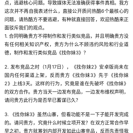
点，逃避核心问题。导致媒体无法准确获得事件真相。我方
这次并不再自我表述什么，直接公开质问热酷6个最核心的
问题，请热酷方不要逃避，有种就直接回答，欢迎热酷来正
面驳斥我们的观点。
1. 合同明确贵方不得制作和发行类似竞品，并且明确贵方没
有任何相关知识产权，贵方为什么不顾违约风险和行业道
德，制作和发行类似竞品《找你妹3》？
2. 发布竞品之时（1月17日），《找你妹2》安卓版尚未在
国内任何渠道上架，反而贵方《找你妹3》先于《找你妹
2》上线3天。这样的行为，究竟是谁在先破坏《找你妹》
的双方合作。贵方当天一边发布竞品，一边发布维权声明，
请问贵方此行为是否早已蓄谋已久？
3. 《找你妹3》虽然山寨，但看功能不是一下子能开发完成
的。请问贵方，究竟什么时候立项开发？在双方正常合作早
早之初，贵方就筹划内部开发如此山寨竞品，反而先责怪我