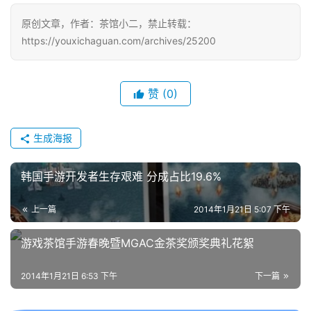
对
原创文章，作者：茶馆小二，禁止转载：
接
https://youxichaguan.com/archives/25200
会
上
赞
(0)
海
站
生成海报
韩国手游开发者生存艰难 分成占比19.6%
中
文
上一篇
2014年1月21日 5:07 下午
(
中
游戏茶馆手游春晚暨MGAC金茶奖颁奖典礼花絮
国
)
2014年1月21日 6:53 下午
下一篇