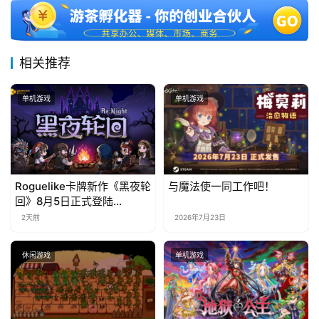
相关推荐
单机游戏
单机游戏
Roguelike卡牌新作《黑夜轮
与魔法使一同工作吧！
回》8月5日正式登陆
Steam，首发9折优惠开启
2天前
2026年7月23日
休闲游戏
单机游戏