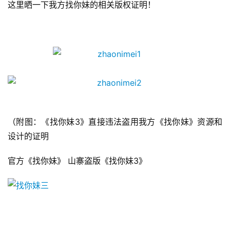
这里晒一下我方找你妹的相关版权证明！
三
届
金
茶
奖
7
月
（附图：《找你妹3》直接违法盗用我方《找你妹》资源和
设计的证明
3
0
官方《找你妹》 山寨盗版《找你妹3》
日
游
茶