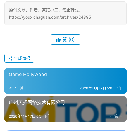
戏
原创文章，作者：茶馆小二，禁止转载：
https://youxichaguan.com/archives/24895
单
机
游
戏
赞
(0)
休
生成海报
闲
游
Game Hollywood
戏
上一篇
2020年11月17日 5:05 下午
2
0
广州天拓网络技术有限公司
2
5
2020年11月17日 6:51 下午
下一篇
第
十