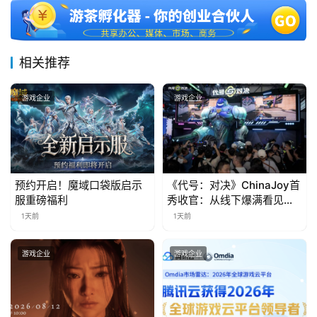
三
届
金
茶
相关推荐
奖
游戏企业
游戏企业
7
月
预约开启！魔域口袋版启示
《代号：对决》ChinaJoy首
3
服重磅福利
秀收官：从线下爆满看见玩
家的真实期待
0
1天前
1天前
日
游戏企业
游戏企业
游
茶