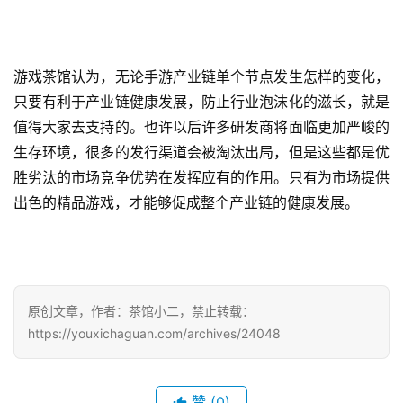
茶
奖
游戏茶馆认为，无论手游产业链单个节点发生怎样的变化，
只要有利于产业链健康发展，防止行业泡沫化的滋长，就是
7
值得大家去支持的。也许以后许多研发商将面临更加严峻的
月
生存环境，很多的发行渠道会被淘汰出局，但是这些都是优
胜劣汰的市场竞争优势在发挥应有的作用。只有为市场提供
3
出色的精品游戏，才能够促成整个产业链的健康发展。
0
日
游
原创文章，作者：茶馆小二，禁止转载：
茶
https://youxichaguan.com/archives/24048
对
接
赞
(0)