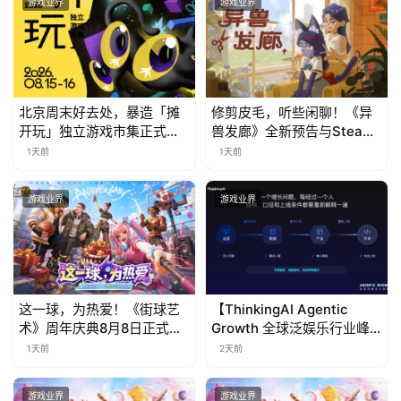
游戏业界
游戏业界
北京周末好去处，暴造「摊
修剪皮毛，听些闲聊！《异
开玩」独立游戏市集正式开
兽发廊》全新预告与Steam
票！
免费试玩公开
1天前
1天前
游戏业界
游戏业界
这一球，为热爱！《街球艺
【ThinkingAI Agentic
术》周年庆典8月8日正式上
Growth 全球泛娱乐行业峰
线，多重福利与全新内容同
会】Agent 时代，人到底负
1天前
2天前
步开启
责什么
游戏业界
游戏业界