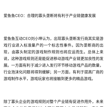
页
游
爱鱼鱼CEO：合理的寡头垄断将有利于产业链健康发展
茶
原
创
爱鱼鱼互动CEO刘小坤认为，出现寡头垄断发行商其实是游
游
戏行业进入标准量产的一个标志性事件。因为垄断商的出
戏
现，由寡头制定的游戏制作规则也将应运而生。总体上来
业
说，这种游戏规则还是能促进移动游戏产业链更加良性的发
界
展。一方面有利于减少进入发行环节移动游戏产品的数量，
行业泡沫化问题将得到缓解；另一方面，有利于提高厂商的
手
游戏制作水平，游戏玩家也将接触到更多的精品游戏。
机
游
戏
除了寡头企业的游戏规则对整个产业链有促进作用外，未来
单