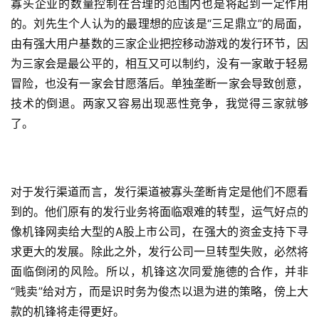
寡头企业的数量控制在合理的范围内也是将起到一定作用
机
的。刘先生个人认为的最理想的应该是“三足鼎立”的局面，
游
由有强大用户基数的三家企业把控移动游戏的发行环节，因
戏
为三家会是最公平的，相互又可以制约，没有一家敢于轻易
冒险，也没有一家会甘愿落后。单独垄断一家会导致创意，
休
闲
技术的倒退。两家又容易出现恶性竞争，我觉得三家就够
游
了。
戏
2
对于发行渠道而言，发行渠道被寡头垄断肯定是他们不愿看
0
2
到的。他们原有的发行业务将面临艰难的转型，运气好点的
5
像机锋网卖给大型的A股上市公司，在强大的资金支持下寻
第
求更大的发展。除此之外，发行公司一旦转型失败，必然将
十
面临倒闭的风险。所以，机锋这次同爱施德的合作，并非
三
“贱卖”给对方，而是识时务为俊杰以退为进的策略，傍上大
届
款的机锋将走得更好。
金