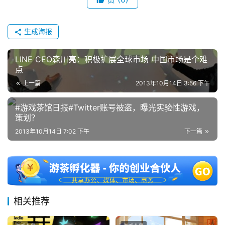
会
上
生成海报
海
站
LINE CEO森川亮：积极扩展全球市场 中国市场是个难
点
上一篇
2013年10月14日 3:56 下午
中
#游戏茶馆日报#Twitter账号被盗，曝光实验性游戏，
文
策划？
(
2013年10月14日 7:02 下午
下一篇
中
国
)
相关推荐