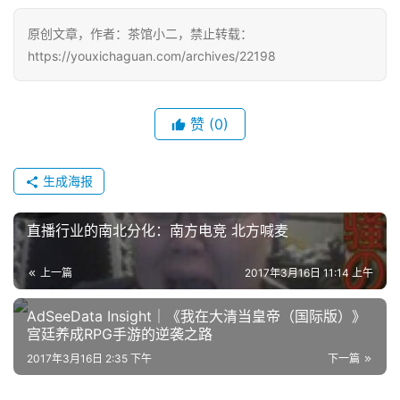
戏
原创文章，作者：茶馆小二，禁止转载：
单
https://youxichaguan.com/archives/22198
机
游
戏
赞
(0)
休
生成海报
闲
游
直播行业的南北分化：南方电竞 北方喊麦
戏
上一篇
2017年3月16日 11:14 上午
2
0
AdSeeData Insight｜《我在大清当皇帝（国际版）》
2
宫廷养成RPG手游的逆袭之路
5
2017年3月16日 2:35 下午
下一篇
第
十