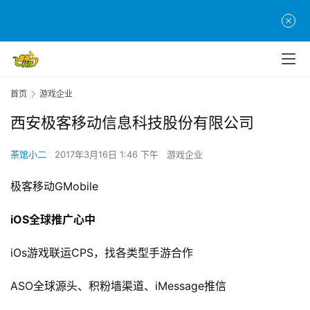
首
页
游
首页
游戏企业
茶
西安极客移动信息科技股份有限公司
原
创
茶馆小二
2017年3月16日 1:46 下午
游戏企业
游
极客移动GMobile
戏
业
iOS全球推广心中
界
iOs游戏联运CPS，找各类型手游合作
手
机
ASO全球源头、积粉墙渠道、iMessage推信
游