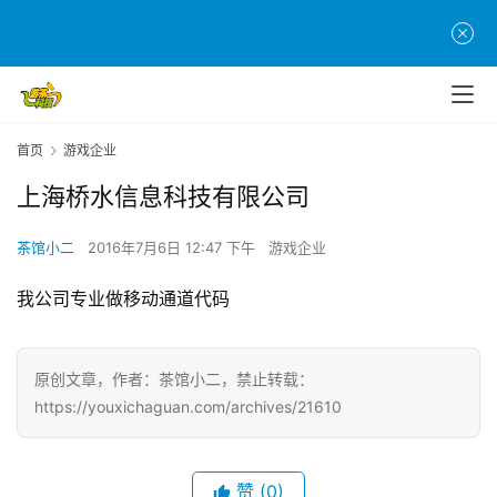
页
游
茶
原
创
首页
游戏企业
上海桥水信息科技有限公司
游
戏
茶馆小二
2016年7月6日 12:47 下午
游戏企业
业
界
我公司专业做移动通道代码
手
机
原创文章，作者：茶馆小二，禁止转载：
游
https://youxichaguan.com/archives/21610
戏
单
赞
(0)