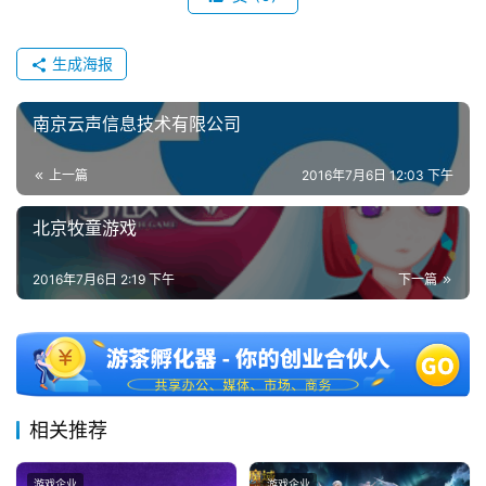
机
游
生成海报
戏
南京云声信息技术有限公司
休
闲
上一篇
2016年7月6日 12:03 下午
游
戏
北京牧童游戏
2
2016年7月6日 2:19 下午
下一篇
0
2
5
第
十
三
相关推荐
届
金
游戏企业
游戏企业