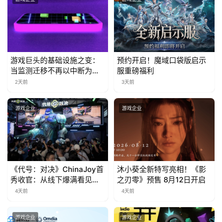
茶
奖
游戏巨头的基础设施之变：
预约开启！魔域口袋版启示
7
当监测迁移不再以中断为代
服重磅福利
价
月
2天前
3天前
3
游戏企业
游戏企业
0
日
游
《代号：对决》ChinaJoy首
沐小葵全新特写亮相！《影
茶
秀收官：从线下爆满看见玩
之刃零》预售 8月12日开启
对
家的真实期待
4天前
4天前
接
游戏企业
游戏企业