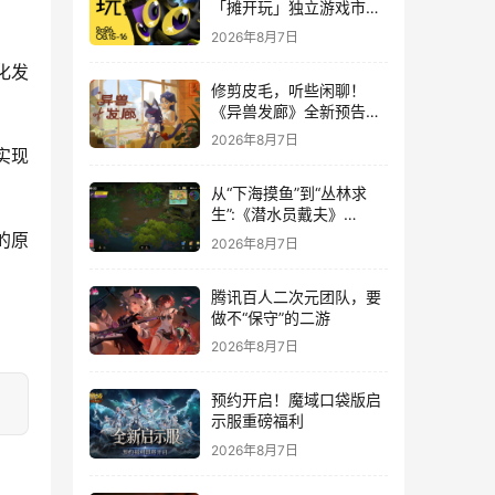
「摊开玩」独立游戏市集
正式开票！
2026年8月7日
化发
修剪皮毛，听些闲聊！
《异兽发廊》全新预告与
Steam免费试玩公开
2026年8月7日
实现
从“下海摸鱼”到“丛林求
生”:《潜水员戴夫》
DLC《丛林》移动端定档
的原
2026年8月7日
8月14日
腾讯百人二次元团队，要
做不“保守”的二游
2026年8月7日
预约开启！魔域口袋版启
示服重磅福利
2026年8月7日