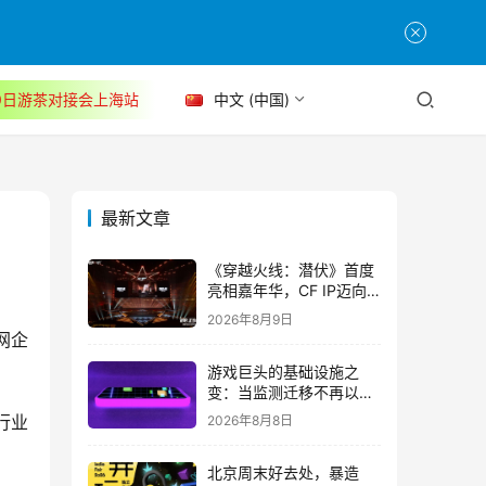
30日游茶对接会上海站
中文 (中国)
最新文章
《穿越火线：潜伏》首度
亮相嘉年华，CF IP迈向
3A叙事新高度
2026年8月9日
网企
游戏巨头的基础设施之
变：当监测迁移不再以中
断为代价
行业
2026年8月8日
北京周末好去处，暴造