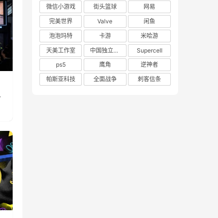
微信小游戏
街头篮球
网易
完美世界
Valve
闲鱼
泡泡玛特
卡游
米哈游
天美工作室
中国独立游戏联盟
Supercell
ps5
鹰角
逆神者
帕斯亚科技
全面战争
刺客信条
真