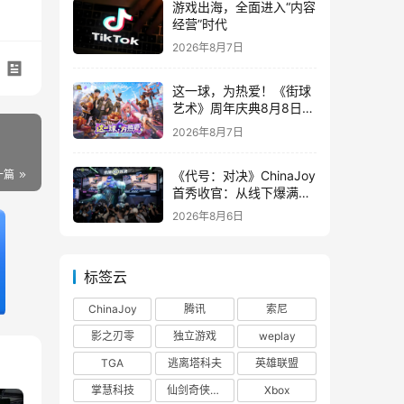
游戏出海，全面进入“内容
经营”时代
2026年8月7日
这一球，为热爱！《街球
艺术》周年庆典8月8日正
式上线，多重福利与全新
2026年8月7日
内容同步开启
《代号：对决》ChinaJoy
一篇
首秀收官：从线下爆满看
见玩家的真实期待
2026年8月6日
标签云
ChinaJoy
腾讯
索尼
影之刃零
独立游戏
weplay
TGA
逃离塔科夫
英雄联盟
掌慧科技
仙剑奇侠传四
Xbox