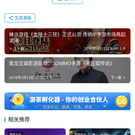
机
游
生成海报
戏
蜂派游戏《金陵十三钗》正式公测 传统IP手游市场再起
休
波澜
闲
上一篇
2016年1月12日 9:43 上午
游
戏
紫龙互娱影游联动：3DMMO手游《青丘狐传说》
2
2016年1月12日 10:50 上午
下一篇
0
2
5
第
十
三
相关推荐
届
金
游戏企业
游戏企业