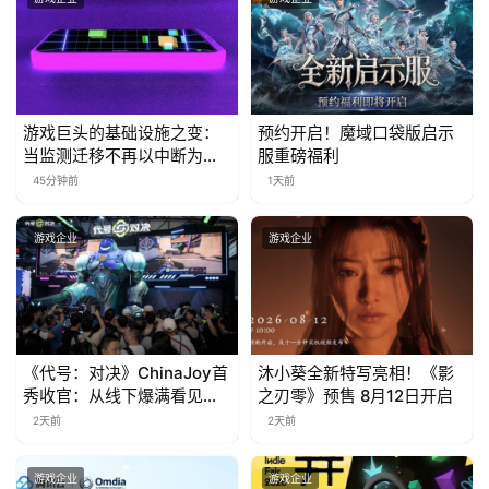
茶
奖
游戏巨头的基础设施之变：
预约开启！魔域口袋版启示
7
当监测迁移不再以中断为代
服重磅福利
价
月
45分钟前
1天前
3
游戏企业
游戏企业
0
日
游
《代号：对决》ChinaJoy首
沐小葵全新特写亮相！《影
茶
秀收官：从线下爆满看见玩
之刃零》预售 8月12日开启
对
家的真实期待
2天前
2天前
接
游戏企业
游戏企业