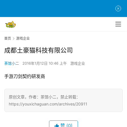
页
游
茶
原
创
首页
游戏企业
成都土豪猫科技有限公司
游
戏
茶馆小二
2016年1月12日 10:46 上午
游戏企业
业
界
手游刀剑契约研发商
手
机
原创文章，作者：茶馆小二，禁止转载：
游
https://youxichaguan.com/archives/20911
戏
单
赞
(0)