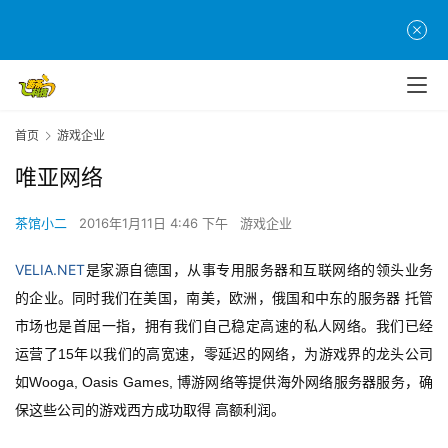
首
页
游
首页
游戏企业
茶
唯亚网络
原
创
茶馆小二
2016年1月11日 4:46 下午
游戏企业
游
VELIA.NET
是家源自德国，从事专用服务器和互联网络的领头业务
戏
的企业。同时我们在美国，南美，欧洲，俄国和中东的服务器
托管
业
界
市场也是首屈一指，拥有我们自己稳定高速的私人网络。我们已经
15
运营了
年以我们的高宽速，零延迟的网络，为游戏界的龙头公司
手
Wooga, Oasis Games, 
如
博游网络等提供海外网络服务器服务，确
机
保这些公司的游戏西方成功取得
高额利润。
游