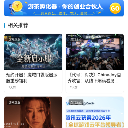
三
届
金
茶
相关推荐
奖
游戏企业
游戏企业
7
月
预约开启！魔域口袋版启示
《代号：对决》ChinaJoy首
3
服重磅福利
秀收官：从线下爆满看见玩
家的真实期待
0
1天前
2天前
日
游戏企业
游戏企业
游
茶