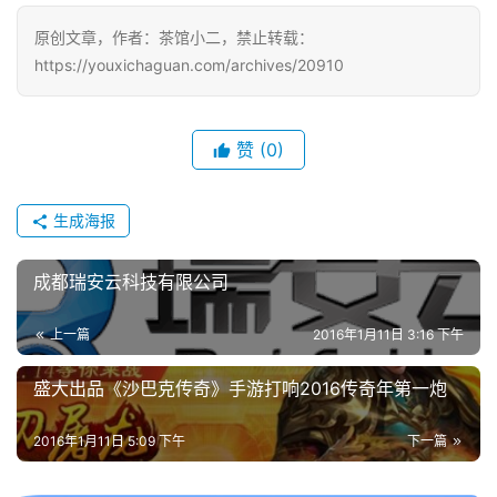
戏
原创文章，作者：茶馆小二，禁止转载：
https://youxichaguan.com/archives/20910
单
机
游
戏
赞
(0)
休
生成海报
闲
游
成都瑞安云科技有限公司
戏
上一篇
2016年1月11日 3:16 下午
2
0
盛大出品《沙巴克传奇》手游打响2016传奇年第一炮
2
5
2016年1月11日 5:09 下午
下一篇
第
十