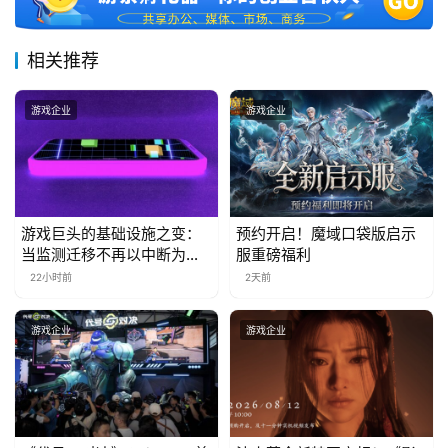
届
金
相关推荐
茶
奖
游戏企业
游戏企业
7
月
游戏巨头的基础设施之变：
预约开启！魔域口袋版启示
当监测迁移不再以中断为代
服重磅福利
3
价
22小时前
2天前
0
日
游戏企业
游戏企业
游
茶
对