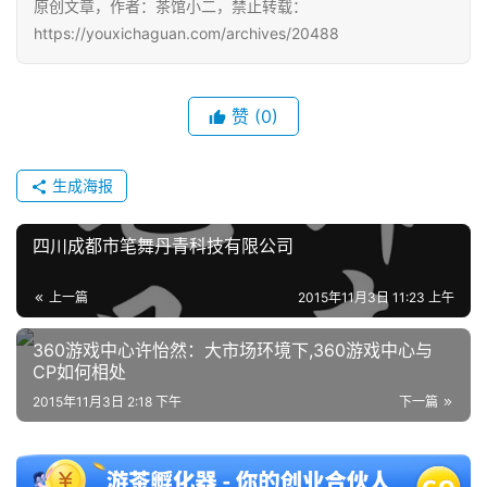
原创文章，作者：茶馆小二，禁止转载：
https://youxichaguan.com/archives/20488
单
机
游
赞
(0)
戏
生成海报
休
闲
游
四川成都市笔舞丹青科技有限公司
戏
上一篇
2015年11月3日 11:23 上午
2
360游戏中心许怡然：大市场环境下,360游戏中心与
0
CP如何相处
2
2015年11月3日 2:18 下午
下一篇
5
第
十
三