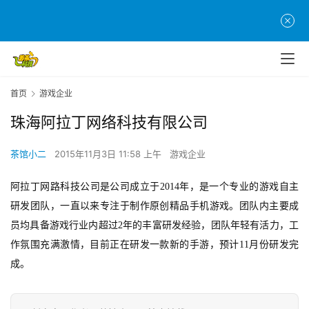
首
页
游
首页
游戏企业
茶
原
珠海阿拉丁网络科技有限公司
创
茶馆小二
2015年11月3日 11:58 上午
游戏企业
游
戏
阿拉丁网路科技公司是公司成立于
2014
年，是一个专业的游戏自主
业
研发团队，一直以来专注于制作原创精品手机游戏。团队内主要成
界
员均具备游戏行业内超过
2
年的丰富研发经验，团队年轻有活力，工
作氛围充满激情，目前正在研发一款新的手游，预计11月份研发完
手
成。
机
游
戏