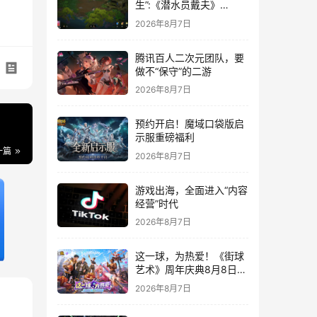
生”:《潜水员戴夫》
DLC《丛林》移动端定档
2026年8月7日
8月14日
腾讯百人二次元团队，要
做不“保守”的二游
2026年8月7日
预约开启！魔域口袋版启
示服重磅福利
一篇
2026年8月7日
游戏出海，全面进入“内容
经营”时代
2026年8月7日
这一球，为热爱！《街球
艺术》周年庆典8月8日正
式上线，多重福利与全新
2026年8月7日
内容同步开启