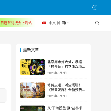
30日游茶对接会上海站
中文 (中国)
最新文章
北京周末好去处，暴造
「摊开玩」独立游戏市集
正式开票！
2026年8月7日
修剪皮毛，听些闲聊！
《异兽发廊》全新预告与
Steam免费试玩公开
2026年8月7日
从“下海摸鱼”到“丛林求