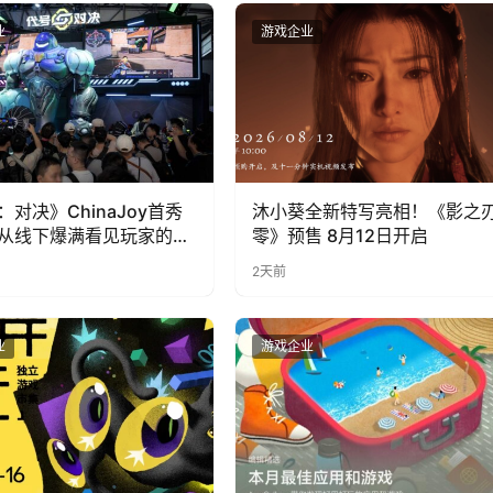
业
游戏企业
：对决》ChinaJoy首秀
沐小葵全新特写亮相！《影之
从线下爆满看见玩家的真
零》预售 8月12日开启
2天前
业
游戏企业