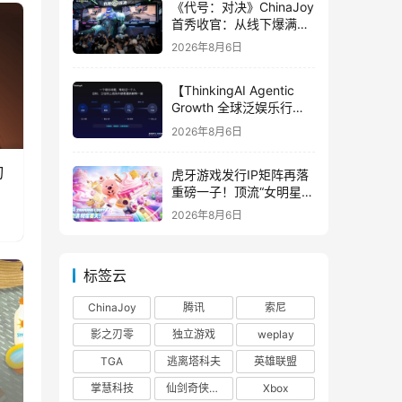
《代号：对决》ChinaJoy
首秀收官：从线下爆满看
见玩家的真实期待
2026年8月6日
【ThinkingAI Agentic
Growth 全球泛娱乐行业
峰会】Agent 时代，人到
2026年8月6日
底负责什么
刃
虎牙游戏发行IP矩阵再落
重磅一子！顶流“女明星”
ZANMANG LOOPY 正版
2026年8月6日
3D消除手游《消消奇遇》
惊喜曝光
标签云
ChinaJoy
腾讯
索尼
影之刃零
独立游戏
weplay
TGA
逃离塔科夫
英雄联盟
掌慧科技
仙剑奇侠传四
Xbox