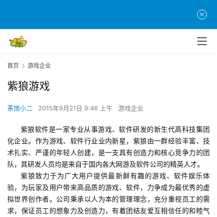
首
页
首页
游戏企业
游
紫狼游戏
茶
原
创
茶馆小二
2015年9月21日 9:46 上午
游戏企业
紫狼软件是一家专业从事游戏、软件研发的新生代高科技集团
游
化企业。作为游戏、软件行业业内新星，紫狼由一群经验丰富、技
戏
术扎实、严谨的年轻人创建，是一支具有创造力和核心竞争力的团
业
队，其研发人员均是来自于国内各大网游及软件公司的精英人才。
界
紫狼致力于为广大用户提供最新鲜有趣的游戏、软件娱乐体
验，为玩家及用户带来高品质的游戏、软件，力争成为最优秀的虚
手
拟世界创作者。公司秉承以人为本的管理理念，充分重视员工的需
机
求，保证员工的想象力及创造力，有着团结友爱互相信任的和睦气