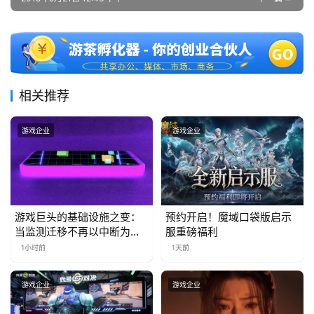
十
三
届
金
茶
奖
相关推荐
游戏企业
游戏企业
7
月
3
游戏巨头的基础设施之变：
预约开启！魔域口袋版启示
当监测迁移不再以中断为代
服重磅福利
0
价
1小时前
1天前
日
游
游戏企业
游戏企业
茶