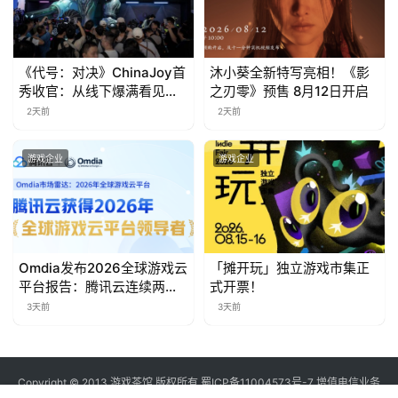
对
接
《代号：对决》ChinaJoy首
沐小葵全新特写亮相！《影
会
秀收官：从线下爆满看见玩
之刃零》预售 8月12日开启
家的真实期待
2天前
2天前
上
海
游戏企业
游戏企业
站
中
Omdia发布2026全球游戏云
「摊开玩」独立游戏市集正
文
平台报告：腾讯云连续两年
式开票！
(
入选“领导者”象限
3天前
3天前
中
国
)
Copyright © 2013 游戏茶馆 版权所有
蜀ICP备11004573号-7
增值电信业务
经营许可证 川B2-20170060号