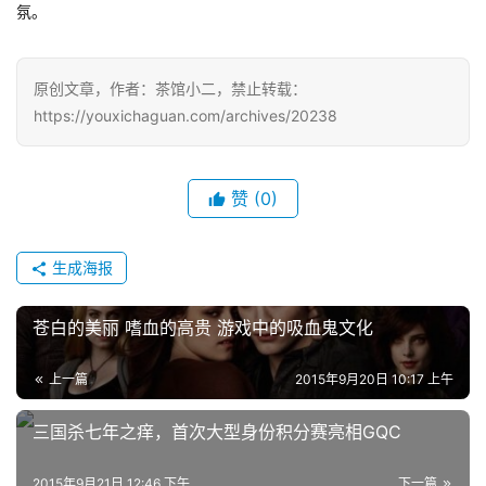
游
氛。
戏
原创文章，作者：茶馆小二，禁止转载：
单
https://youxichaguan.com/archives/20238
机
游
戏
赞
(0)
休
闲
生成海报
游
戏
苍白的美丽 嗜血的高贵 游戏中的吸血鬼文化
2
上一篇
2015年9月20日 10:17 上午
0
2
三国杀七年之痒，首次大型身份积分赛亮相GQC
5
第
2015年9月21日 12:46 下午
下一篇