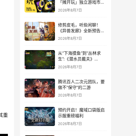
「摊开玩」独立游戏市集
正式开票！
2026年8月7日
修剪皮毛，听些闲聊！
《异兽发廊》全新预告与
Steam免费试玩公开
2026年8月7日
从“下海摸鱼”到“丛林求
生”:《潜水员戴夫》
DLC《丛林》移动端定档
2026年8月7日
8月14日
腾讯百人二次元团队，要
做不“保守”的二游
2026年8月7日
预约开启！魔域口袋版启
其重
示服重磅福利
2026年8月7日