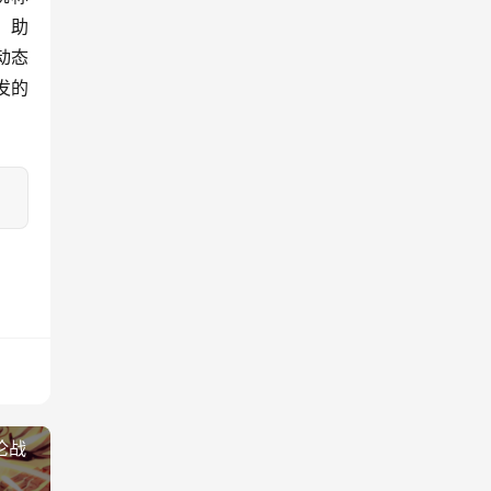
，助
动态
发的
伦战