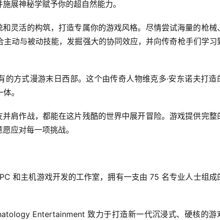
并施展神秘学赋予你的超自然能力。
系统和灵活的构筑，打造专属你的游戏风格。尽情尝试海量的枪械
合主动与被动技能，发掘强大的协同效应，并向传奇枪手们学习
未有的方式漫游末日西部。这个由传奇人物维克多·安东诺夫打造
一体。
盟友并肩作战，都能在这片残酷的世界中展开冒险。游戏提供完整
意愿应对每一项挑战。
是一家专注于 PC 和主机游戏开发的工作室，拥有一支由 75 名专业人士组
logy Entertainment 致力于打造新一代沉浸式、硬核的游