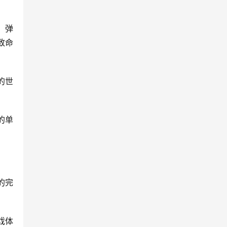
、弹
致命
的世
的单
成的完
戏体