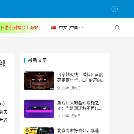
30日游茶对接会上海站
中文 (中国)
最新文章
西部
《穿越火线：潜伏》首度
亮相嘉年华，CF IP迈向
3A叙事新高度
2026年8月9日
游戏巨头的基础设施之
on）
变：当监测迁移不再以中
诺夫
断为代价
2026年8月8日
世界
北京周末好去处，暴造