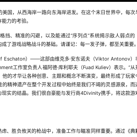
的美国，从西海岸一路向东海岸进发。在这个末日世界中，每次
存能力的考验。
格挡、精准的闪避，以及能通过“序列点”系统揭示敌人弱点的
构成了游戏战略战斗的基础。请谨记：每一发子弹，都至关重要
schaton）——这部由维克多·安东诺夫（Viktor Antonov
tainment工作室负责人福阿德·库利耶夫（Fuad Kuliev）表示。“
：他的才华让各种创意、主题和概念不断演变，最终形成了玩家
性的精神遗产在整个开发过程中始终是我们不竭的灵感源泉，而
实的结晶。我们很自豪能与发行商4Divinity携手，将这款游
思熟虑、胜负攸关的枪战中，准备工作与瞄准同样重要。通过《典