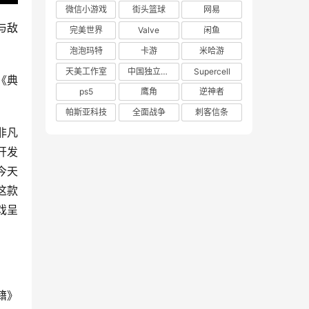
微信小游戏
街头篮球
网易
与敌
完美世界
Valve
闲鱼
泡泡玛特
卡游
米哈游
天美工作室
中国独立游戏联盟
Supercell
《典
ps5
鹰角
逆神者
。
帕斯亚科技
全面战争
刺客信条
）非凡
从开发
今天
这款
戏呈
籍》