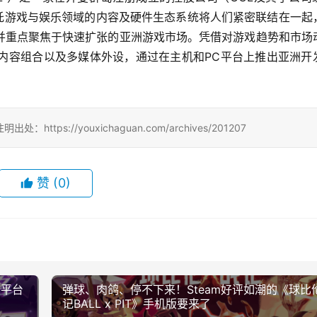
，依托游戏与娱乐领域的内容及硬件生态系统将人们紧密联结在一起
并重点聚焦于快速扩张的亚洲游戏市场。凭借对游戏趋势和市场
体内容组合以及多媒体外设，通过在主机和PC平台上推出亚洲开
://youxichaguan.com/archives/201207
赞
(0)
全平台
弹球、肉鸽、停不下来！Steam好评如潮的《球比
记BALL x PIT》手机版要来了