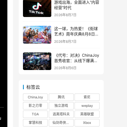
游戏出海，全面进入“内容
经营”时代
2026年8月7日
这一球，为热爱！《街球
艺术》周年庆典8月8日正
式上线，多重福利与全新
2026年8月7日
内容同步开启
《代号：对决》ChinaJoy
首秀收官：从线下爆满看
见玩家的真实期待
2026年8月6日
标签云
ChinaJoy
腾讯
索尼
影之刃零
独立游戏
weplay
TGA
逃离塔科夫
英雄联盟
掌慧科技
仙剑奇侠传四
Xbox