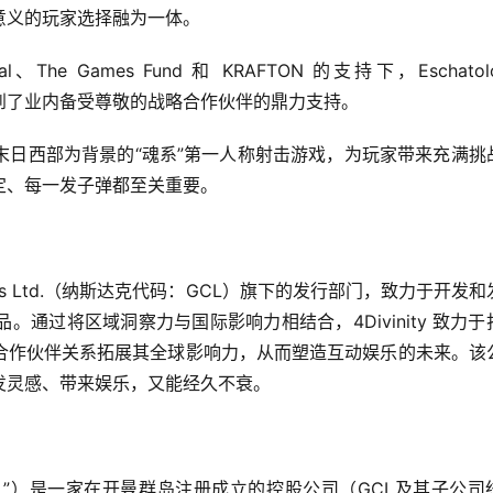
意义的玩家选择融为一体。
e Games Fund 和 KRAFTON 的支持下，Eschatolo
，并得到了业内备受尊敬的战略合作伙伴的鼎力支持。
末日西部为背景的“魂系”第一人称射击游戏，为玩家带来充满挑
定、每一发子弹都至关重要。
al Holdings Ltd.（纳斯达克代码：GCL）旗下的发行部门，致力于开发
通过将区域洞察力与国际影响力相结合，4Divinity 致力于
合作伙伴关系拓展其全球影响力，从而塑造互动娱乐的未来。该
发灵感、带来娱乐，又能经久不衰。
以下简称“GCL”）是一家在开曼群岛注册成立的控股公司（GCL及其子公