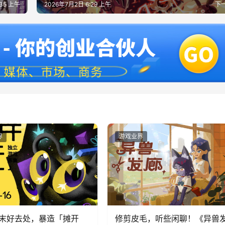
:35 上午
2026年7月2日 6:29 上午
下
界
游戏业界
末好去处，暴造「摊开
修剪皮毛，听些闲聊！《异兽