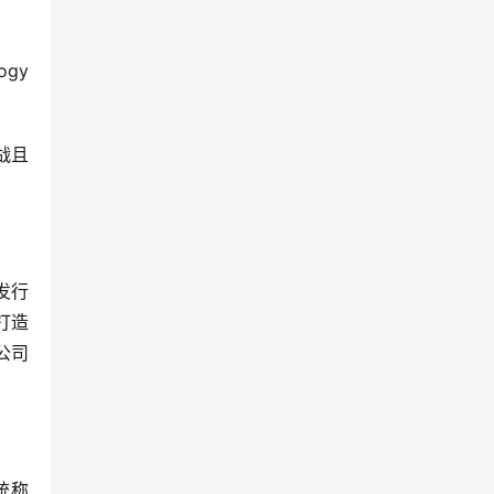
gy 
战且
和发行
打造
公司
司统称