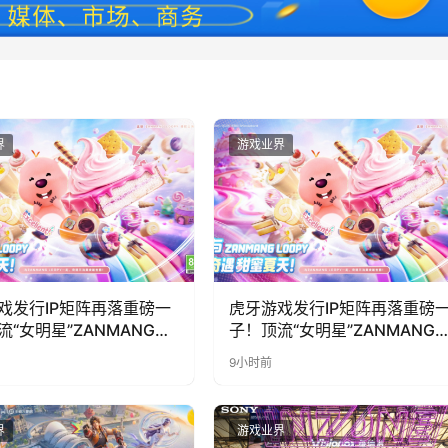
界
游戏业界
戏发行IP矩阵再落重磅一
虎牙游戏发行IP矩阵再落重磅
流“女明星”ZANMANG
子！顶流“女明星”ZANMANG
PY 正版3D消除手游《消消
LOOPY 正版3D消除手游《消
9小时前
惊喜曝光
奇遇》惊喜曝光
界
游戏业界