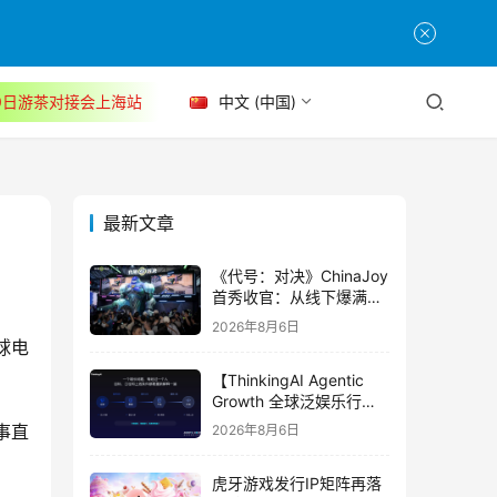
30日游茶对接会上海站
中文 (中国)
最新文章
《代号：对决》ChinaJoy
首秀收官：从线下爆满看
见玩家的真实期待
2026年8月6日
全球电
【ThinkingAI Agentic
Growth 全球泛娱乐行业
峰会】Agent 时代，人到
事直
2026年8月6日
底负责什么
虎牙游戏发行IP矩阵再落