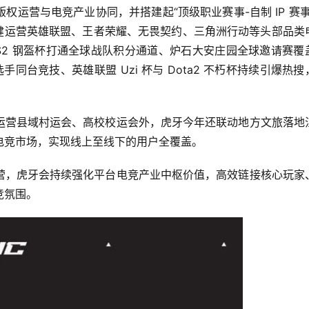
运营与电竞产业协同，并搭建起“顶级职业赛事-自制 IP 赛事
稳健运营英雄联盟、王者荣耀、无畏契约、三角洲行动等头部品类
S2 钢盔杯打通全球战队积分通道、炉石大安庄园全球邀请赛覆
同台竞技、英雄联盟 Uzi 杯与 Dota2 不朽杯持续引爆热搜
运营县域村运会、高校校运会外，虎牙今年还联动地方文旅落地
电竞市场，实现线上至线下的用户全覆盖。
营，虎牙会持续强化平台电竞产业中枢价值，高效链接核心玩家
竞氛围。