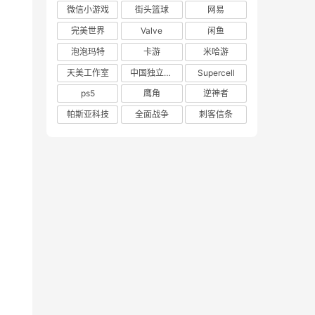
微信小游戏
街头篮球
网易
完美世界
Valve
闲鱼
泡泡玛特
卡游
米哈游
天美工作室
中国独立游戏联盟
Supercell
ps5
鹰角
逆神者
帕斯亚科技
全面战争
刺客信条