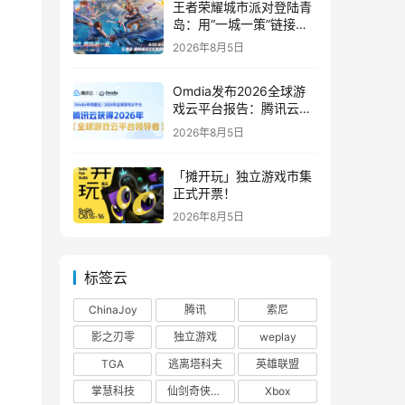
王者荣耀城市派对登陆青
岛：用“一城一策”链接海
洋场景，以双向奔赴带动
2026年8月5日
夏日文旅
Omdia发布2026全球游
戏云平台报告：腾讯云连
续两年入选“领导者”象限
2026年8月5日
「摊开玩」独立游戏市集
正式开票！
2026年8月5日
标签云
ChinaJoy
腾讯
索尼
影之刃零
独立游戏
weplay
TGA
逃离塔科夫
英雄联盟
掌慧科技
仙剑奇侠传四
Xbox