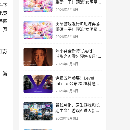
重磅一子！顶流“女明星”
-下
ZANMANG LOOPY 正版
2026年8月6日
电竞
3D消除手游《消消奇遇》
惊喜曝光
盖四
虎牙游戏发行IP矩阵再落
，赛
重磅一子！顶流“女明星”
ZANMANG LOOPY 正版
2026年8月6日
3D消除手游《消消奇遇》
惊喜曝光
沐小葵全新特写亮相！
江苏
《影之刃零》预售 8月12
日开启
2026年8月6日
、游
连续五年参展！Level
Infinite 公布2026科隆游
戏展产品阵容
2026年8月6日
管线AI化、原生游戏和长
期主义：游戏AI进入新共
识时代
2026年8月6日