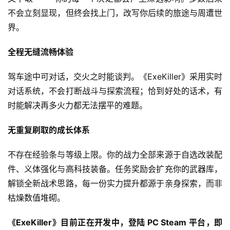
闲
不会立刻显现，但终会找上门，改写你后续的旅途与周遭世
游
界。
戏
全程无缝流畅体验
2
驾车途中可对话，交火之时能谈判。《ExeKiller》采用实时
0
2
对话系统，不会打断战斗与探索流程；恰到好处的话术，有
5
时能解决再多火力都无法摆平的难题。
第
十
无重复刷取的成长体系
三
届
不存在经验条与等级上限。你的战力全部来源于自选改装配
金
件、义体强化与高科技装备。任务奖励会扩充你的武器库，
茶
解锁全新战术思路，每一份实力提升都源于亲身探索，而非
奖
枯燥数值堆砌。
《ExeKiller》目前正在开发中，登陆 PC Steam 平台，即