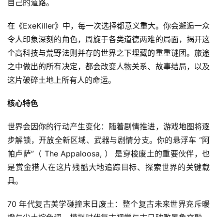
自己的道路。
在《ExeKiller》中，每一次选择都意义重大。你会邂逅一众
令人印象深刻的角色，周旋于各类道德两难的局面，揭开这
个高科技与荒野法则并存的世界之下埋藏的重重谜团。旅途
之中做出的所有决定，都会改变人物关系、故事结局，以及
这片破碎土地上所有人的命运。
核心特色
世界会因你的行动产生变化：随着剧情推进，游戏地图将逐
步解锁，开放全新区域、武器与剧情分支。你的悬浮车 “阿
首
帕卢萨”（ The Appaloosa, ） 是穿梭废土的重要伙伴，也
页
是赏金猎人在这片残酷大地追踪目标、探索世界的关键载
具。
游
茶
70 年代复古美学碰撞末日废土：整个复古未来世界充斥暖
原