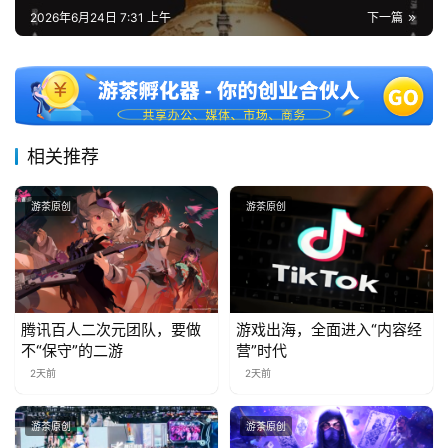
2026年6月24日 7:31 上午
下一篇
相关推荐
游茶原创
游茶原创
腾讯百人二次元团队，要做
游戏出海，全面进入“内容经
不“保守”的二游
营”时代
2天前
2天前
游茶原创
游茶原创