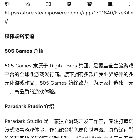
7
刻添加愿望单
：
https://store.steampowered.com/app/1701840/ExeKille
月
r/
3
媒体联络渠道
0
日
505 Games 介绍
游
505 Games 隶属于 Digital Bros 集团，是覆盖全主流游戏
茶
平台的全球性游戏发行商。旗下拥有多款广受业界好评的多
对
元化游戏作品，505 Games 始终致力于为玩家打造独一无
二、高品质的游戏体验。
接
会
Paradark Studio 介绍
上
Paradark Studio 是一家独立游戏开发工作室，专注打造沉
海
浸式叙事游戏体验，作品融合特色原创世界观、具备深远影
站