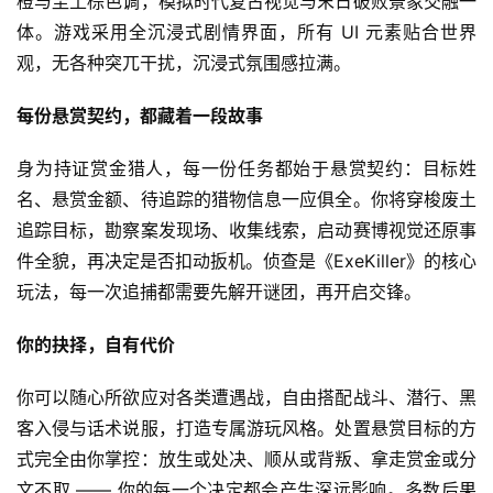
橙与尘土棕色调，模拟时代复古视觉与末日破败景象交融一
创
体。游戏采用全沉浸式剧情界面，所有 UI 元素贴合世界
观，无各种突兀干扰，沉浸式氛围感拉满。
游
戏
每份悬赏契约，都藏着一段故事
业
界
身为持证赏金猎人，每一份任务都始于悬赏契约：目标姓
名、悬赏金额、待追踪的猎物信息一应俱全。你将穿梭废土
手
追踪目标，勘察案发现场、收集线索，启动赛博视觉还原事
机
件全貌，再决定是否扣动扳机。侦查是《ExeKiller》的核心
游
戏
玩法，每一次追捕都需要先解开谜团，再开启交锋。
你的抉择，自有代价
单
机
你可以随心所欲应对各类遭遇战，自由搭配战斗、潜行、黑
游
客入侵与话术说服，打造专属游玩风格。处置悬赏目标的方
戏
式完全由你掌控：放生或处决、顺从或背叛、拿走赏金或分
文不取 —— 你的每一个决定都会产生深远影响。多数后果
休