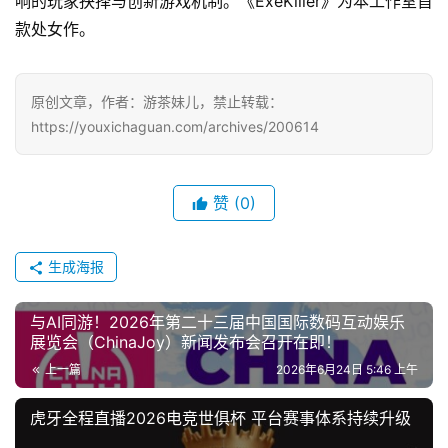
响的玩家抉择与创新游戏机制。《ExeKiller》为本工作室首
款处女作。
中
文
原创文章，作者：游茶妹儿，禁止转载：
(
https://youxichaguan.com/archives/200614
中
国
)
赞
(0)
生成海报
与AI同游！2026年第二十三届中国国际数码互动娱乐
展览会（ChinaJoy）新闻发布会召开在即！
上一篇
2026年6月24日 5:46 上午
虎牙全程直播2026电竞世俱杯 平台赛事体系持续升级