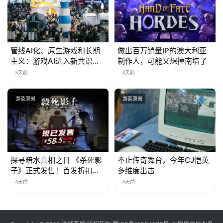
管线AI化、原生游戏和长期
做出百万销量IP的澳大利亚
主义：游戏AI进入新共识时
制作人，可能又想撞南墙了
代
3天前
4天前
游茶原创
游茶原创
探寻暗水真相之日 《杀死影
不止传奇舞台，今年CJ恺英
子》正式发售！首发折扣限
多维度出击
时开启中
4天前
4天前