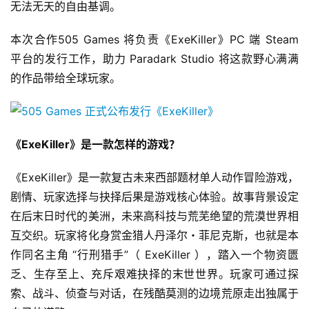
无法无天的自由基调。
本次合作505 Games 将负责《ExeKiller》PC 端 Steam 
平台的发行工作，助力 Paradark Studio 将这款野心满满
的作品带给全球玩家。
《ExeKiller》是一款怎样的游戏？
《ExeKiller》是一款复古未来西部题材单人动作冒险游戏，
剧情、玩家选择与抉择后果是游戏核心体验。故事背景设定
在后末日时代的美洲，未来高科技与荒芜绝望的荒漠世界相
互交织。玩家将化身赏金猎人丹泽尔・菲尼克斯，也就是本
作同名主角 “行刑猎手”（ ExeKiller ），踏入一个物资匮
乏、生存至上、充斥艰难抉择的末世世界。玩家可通过探
索、战斗、侦查与对话，在残酷莫测的边境荒原走出独属于